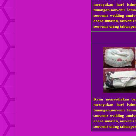
merayakan hari istim
tunangan,souvenir lama
souvenir wedding annive
acara sunatan, souvenir
souvenir ulang tahun pe
Kami menyediakan be
merayakan hari istim
tunangan,souvenir lama
souvenir wedding annive
acara sunatan, souvenir
souvenir ulang tahun pe