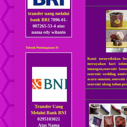
transfer uang melalui
bank BRI
7096-01-
007265-53
-4
atas
nama edy witanto
Tehnik Pembayaran IV
Kami menyediakan be
merayakan hari istim
tunangan,souvenir lama
souvenir wedding annive
acara sunatan, souvenir
souvenir ulang tahun pe
Transfer Uang
Melalui Bank BNI
0295103021
Atas Nama