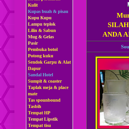
Kulit
Kupas buah & pisau
Mura
Kupu Kupu
SILA
Lampu teplok
Lilin & Sabun
ANDA A
Mug & Gelas
Pasir
Sou
Pembuka botol
Potong kuku
Sendok Garpu & Alat
Dapur
Sandal Hotel
Sumpit & coaster
Taplak meja & place
mate
Tas s
pounbound
Tasbih
Tempat HP
Tempat Lipstik
Tempat tisu