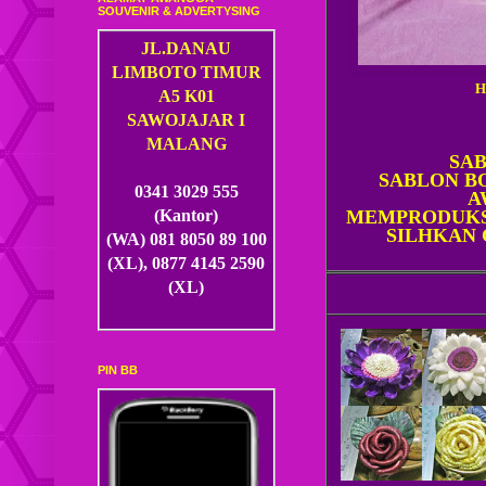
SOUVENIR & ADVERTYSING
JL.DANAU
LIMBOTO TIMUR
H
A5 K01
SAWOJAJAR I
MALANG
SAB
SABLON B
0341 3029 555
A
MEMPRODUKSI
(Kantor)
SILHKAN 
(WA) 081 8050 89 100
(XL), 0877 4145 2590
(XL)
PIN BB