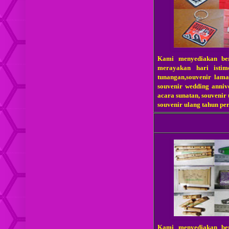
Kami menyediakan be
merayakan hari istim
tunangan,souvenir lama
souvenir wedding annive
acara sunatan, souvenir
souvenir ulang tahun pe
Kami menyediakan be