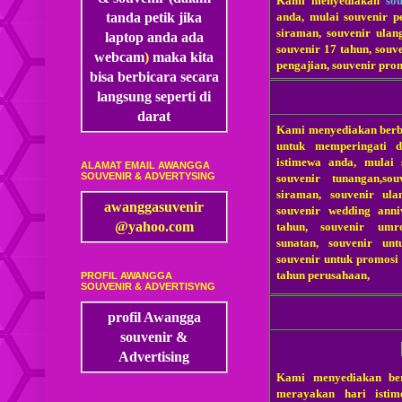
Kami menyediakan
so
anda, mulai souvenir p
tanda petik jika
siraman, souvenir ulan
laptop anda ada
souvenir 17 tahun, souv
webcam
)
maka kita
pengajian, souvenir prom
bisa
berbicara secara
langsung seperti di
darat
Kami menyediakan berb
untuk memperingati 
istimewa anda, mulai 
ALAMAT EMAIL AWANGGA
SOUVENIR & ADVERTYSING
souvenir tunangan,so
siraman, souvenir ula
awanggasuvenir
souvenir wedding anni
@yahoo.com
tahun, souvenir umr
sunatan, souvenir unt
souvenir untuk promosi 
tahun perusahaan,
PROFIL AWANGGA
SOUVENIR & ADVERTISYNG
profil Awangga
souvenir &
Advertising
Kami menyediakan be
merayakan hari istim