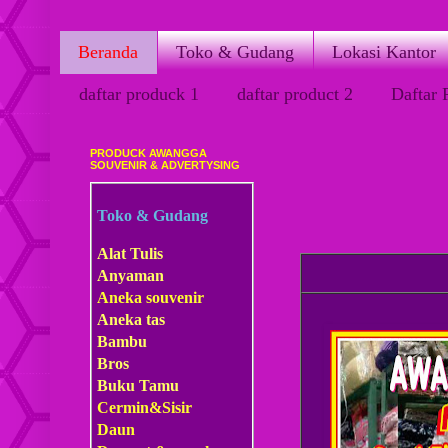
Beranda
Toko & Gudang
Lokasi Kantor
daftar produck 1
daftar product 2
Daftar 
PRODUCK AWANGGA
Sabtu, 18 Juli 2020
SOUVENIR & ADVERTYSING
Toko & Gudang
Alat Tulis
Anyaman
Aneka souvenir
Aneka tas
Bambu
Bros
Buku Tamu
Cermin&Sisir
Daun