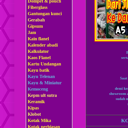
Dompet & pouch
Fiberglass
Gantungan kunci
Gerabah
Gipsum
Jam
Kain flanel
Kalender abadi
Kalkulator
Kaos Flanel
ser
Kartu Undangan
Kayu batik
Kayu Telenan
Saat
Kayu & Miniatur
demi ke
Kemoceng
showroom a
Kepm
ult sutra
sudah 
Keramik
Kipas
Klobot
KO
Kotak Mika
Kotak perhiasan