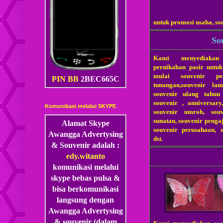
untuk promosi usaha, so
So
Kami menyediakan
pernikahan pasir untuk
mulai souvenir per
PIN BB
2BEC665C
tunangan,souvenir la
souvenir ulang tahun
souvenir , anniversary
Komunikasi melalui SKYPE
souvenir umroh, sou
sunatan, souvenir penga
Alamat Skype
souvenir perusahaan, 
Awangga Advertysing
dst.
& Souvenir adalah :
edy.witanto
komunikasi melalui
skype
bebas pulsa &
bisa berkomunikasi
langsung dengan
Awangga Advertysing
& souvenir (dalam