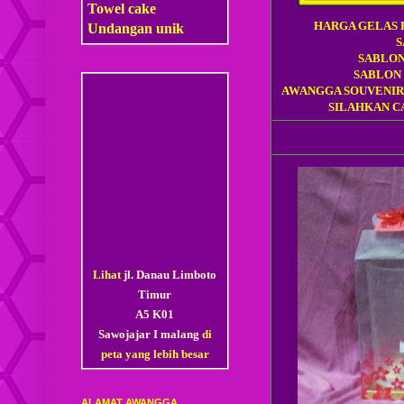
Towel cake
HARGA GELAS F
Undangan unik
S
SABLON
SABLON
AWANGGA SOUVENIR
SILAHKAN CA
Lihat
jl. Danau Limboto
Timur
A5 K01
Sawojajar I malang
di
peta yang lebih besar
ALAMAT AWANGGA