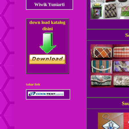
Wiwik Yuniarti
down load
katalog
disini
S
tukar link
So