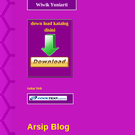
Wiwik Yuniarti
down load
katalog
disini
tukar link
Arsip Blog