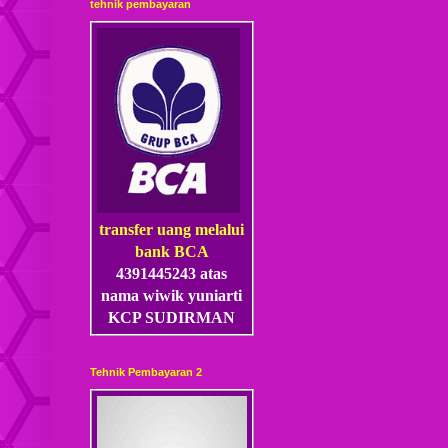
tehnik pembayaran
transfer uang melalui
bank BCA
4391445243 atas
nama wiwik yuniarti
KCP SUDIRMAN
Tehnik Pembayaran 2