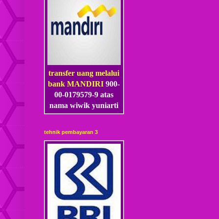
transfer uang melalui
bank MANDIRI
900-
00-0179579-9 atas
nama wiwik yuniarti
tehnik pembayaran 3