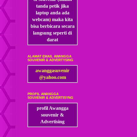
tanda petik jika
laptop anda ada
webcam
)
maka kita
bisa
berbicara secara
langsung seperti di
darat
ALAMAT EMAIL AWANGGA
SOUVENIR & ADVERTYSING
awanggasuvenir
@yahoo.com
PROFIL AWANGGA
SOUVENIR & ADVERTISYNG
profil Awangga
souvenir &
Advertising