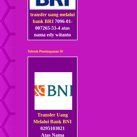
transfer uang melalui
bank BRI
7096-01-
007265-53
-4
atas
nama edy witanto
Tehnik Pembayaran IV
Transfer Uang
Melalui Bank BNI
0295103021
Atas Nama