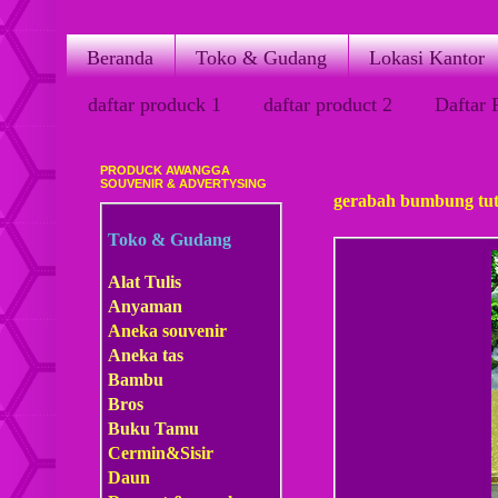
Beranda
Toko & Gudang
Lokasi Kantor
daftar produck 1
daftar product 2
Daftar 
PRODUCK AWANGGA
Rabu, 29 Juni 2011
SOUVENIR & ADVERTYSING
gerabah bumbung tu
Toko & Gudang
Alat Tulis
Anyaman
Aneka souvenir
Aneka tas
Bambu
Bros
Buku Tamu
Cermin&Sisir
Daun