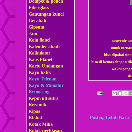
Dompet & pouch
Fiberglass
Gantungan kunci
Gerabah
Gipsum
Jam
Kain flanel
souvenir un
Kalender abadi
untuk menam
Kalkulator
bisa dipakai unt
Kaos Flanel
bisa di kemas dengan ti
Kartu Undangan
waktu penge
Kayu batik
si
Kayu Telenan
Kayu & Miniatur
Kemoceng
Kepm
ult sutra
Keramik
Kipas
Posting Lebih Baru
Klobot
Kotak Mika
Kotak perhiasan