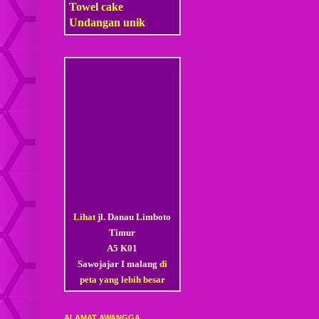
Towel cake
Undangan unik
Lihat
jl. Danau Limboto
Timur
A5 K01
Sawojajar I malang
di
peta yang lebih besar
ALAMAT AWANGGA