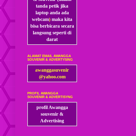
tanda petik jika
laptop anda ada
webcam
)
maka kita
bisa
berbicara secara
langsung seperti di
darat
ALAMAT EMAIL AWANGGA
SOUVENIR & ADVERTYSING
awanggasuvenir
@yahoo.com
PROFIL AWANGGA
SOUVENIR & ADVERTISYNG
profil Awangga
souvenir &
Advertising