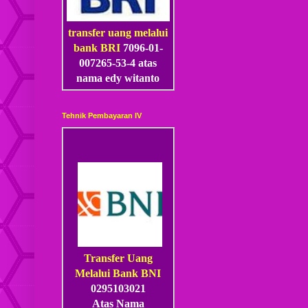
transfer uang melalui
bank BRI
7096-01-
007265-53
-4
atas
nama edy witanto
Tehnik Pembayaran IV
Transfer Uang
Melalui Bank BNI
0295103021
Atas Nama