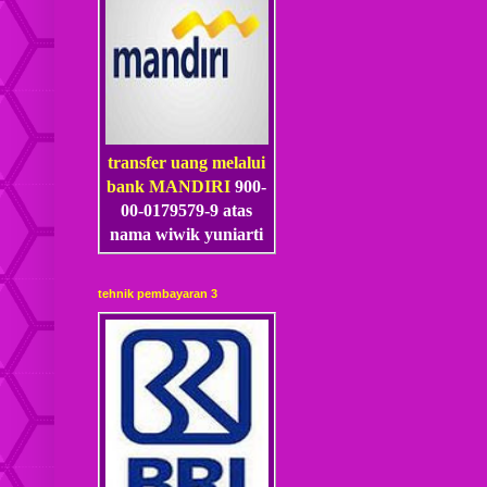
transfer uang melalui
bank MANDIRI
900-
00-0179579-9 atas
nama wiwik yuniarti
tehnik pembayaran 3