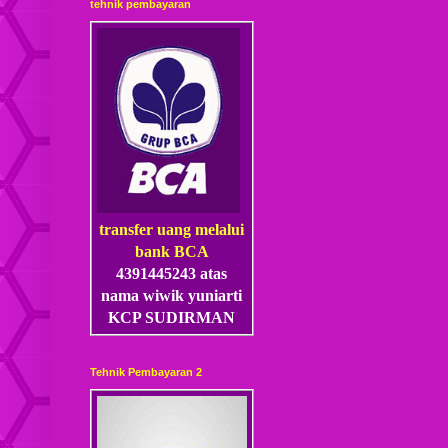
tehnik pembayaran
transfer uang melalui
bank BCA
4391445243 atas
nama wiwik yuniarti
KCP SUDIRMAN
Tehnik Pembayaran 2