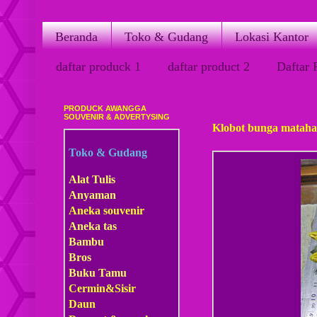
Beranda
Toko & Gudang
Lokasi Kantor
daftar produck 1
daftar product 2
Daftar 
PRODUCK AWANGGA
Rabu, 29 Juni 2011
SOUVENIR & ADVERTYSING
Klobot bunga mataha
Toko & Gudang
Alat Tulis
Anyaman
Aneka souvenir
Aneka tas
Bambu
Bros
Buku Tamu
Cermin&Sisir
Daun