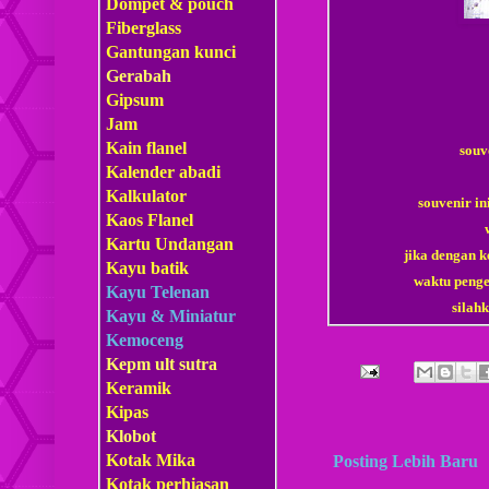
Dompet & pouch
Fiberglass
Gantungan kunci
Gerabah
Gipsum
Jam
Kain flanel
souv
Kalender abadi
Kalkulator
souvenir in
Kaos Flanel
Kartu Undangan
jika dengan k
Kayu batik
waktu penge
Kayu Telenan
sila
Kayu & Miniatur
Kemoceng
Kepm
ult sutra
Keramik
Kipas
Klobot
Kotak Mika
Posting Lebih Baru
Kotak perhiasan