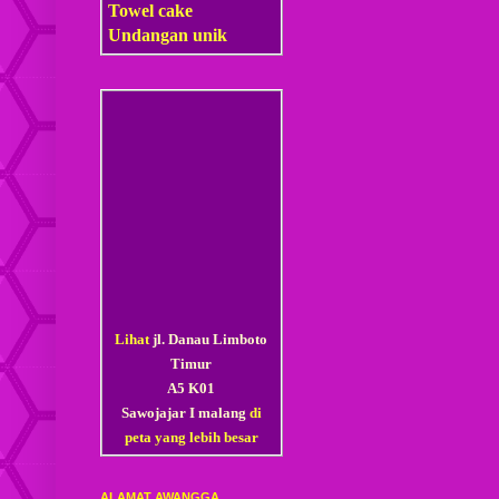
Towel cake
Undangan unik
Lihat
jl. Danau Limboto
Timur
A5 K01
Sawojajar I malang
di
peta yang lebih besar
ALAMAT AWANGGA