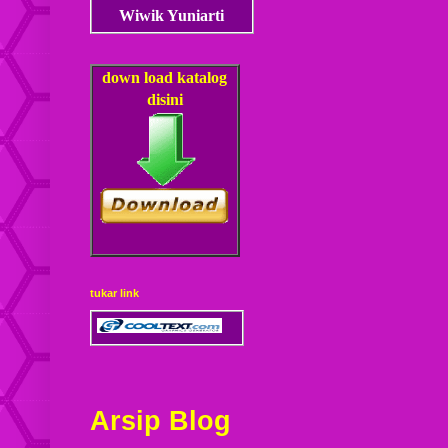
Wiwik Yuniarti
down load
katalog
disini
tukar link
Arsip Blog