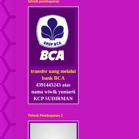
tehnik pembayaran
transfer uang melalui
bank BCA
4391445243 atas
nama wiwik yuniarti
KCP SUDIRMAN
Tehnik Pembayaran 2