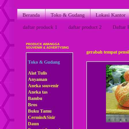
Beranda
Toko & Gudang
Lokasi Kantor
daftar produck 1
daftar product 2
Daftar 
PRODUCK AWANGGA
Rabu, 29 Juni 2011
SOUVENIR & ADVERTYSING
gerabah tempat pensi
Toko & Gudang
Alat Tulis
Anyaman
Aneka souvenir
Aneka tas
Bambu
Bros
Buku Tamu
Cermin&Sisir
Daun