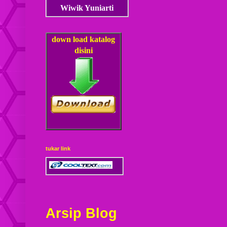
Wiwik Yuniarti
down load
katalog
disini
tukar link
Arsip Blog