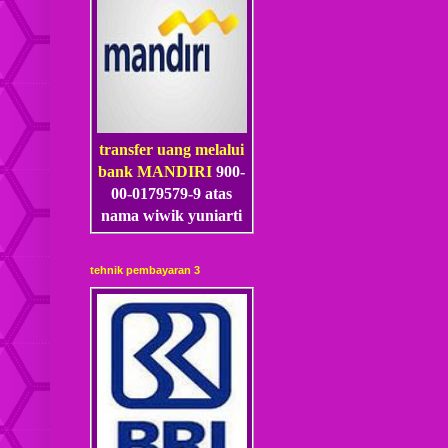
transfer uang melalui
bank MANDIRI
900-
00-0179579-9 atas
nama wiwik yuniarti
tehnik pembayaran 3