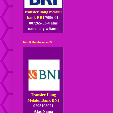
transfer uang melalui
bank BRI
7096-01-
007265-53
-4
atas
nama edy witanto
Tehnik Pembayaran IV
Transfer Uang
Melalui Bank BNI
0295103021
Atas Nama