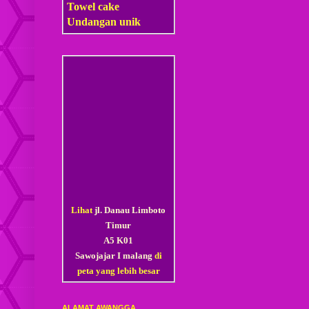
Towel cake
Undangan unik
Lihat
jl. Danau Limboto
Timur
A5 K01
Sawojajar I malang
di
peta yang lebih besar
ALAMAT AWANGGA