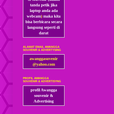
tanda petik jika
laptop anda ada
webcam
)
maka kita
bisa
berbicara secara
langsung seperti di
darat
ALAMAT EMAIL AWANGGA
SOUVENIR & ADVERTYSING
awanggasuvenir
@yahoo.com
PROFIL AWANGGA
SOUVENIR & ADVERTISYNG
profil Awangga
souvenir &
Advertising