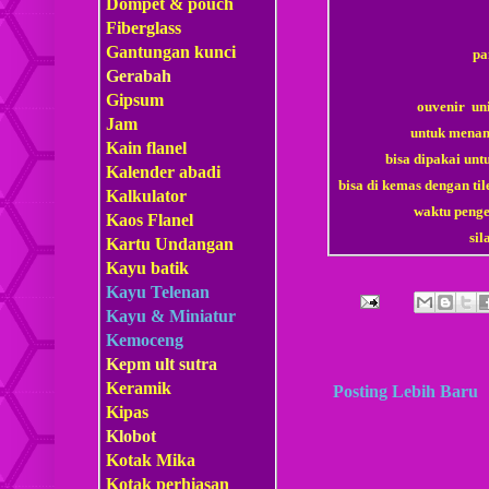
Dompet & pouch
Fiberglass
Gantungan kunci
pa
Gerabah
Gipsum
ouvenir uni
Jam
untuk menam
Kain flanel
bisa dipakai unt
Kalender abadi
bisa di kemas dengan ti
Kalkulator
waktu penge
Kaos Flanel
si
Kartu Undangan
Kayu batik
Kayu Telenan
Kayu & Miniatur
Kemoceng
Kepm
ult sutra
Keramik
Posting Lebih Baru
Kipas
Klobot
Kotak Mika
Kotak perhiasan