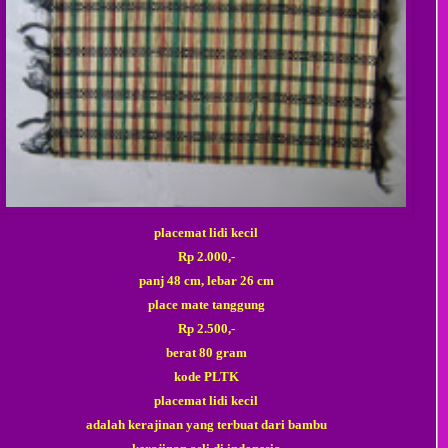
placemat lidi
kecil
Rp 2.000,-
panj 48 cm, lebar 26 cm
place mate tanggung
Rp 2.500,-
berat 80 gram
kode PLTK
placemat lidi
kecil
adalah kerajinan yang terbuat dari bambu