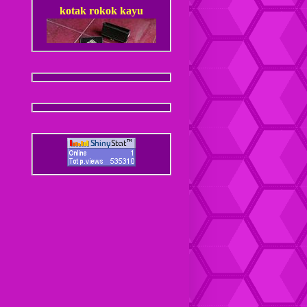
Dompet Kulit Pria Jantan
Coaster / Tatakan Gelas
Kulit
Dompet kulit Cewek
Coaster / Tatakan Gelas
Batik
Dompet kulit Cewek Halus