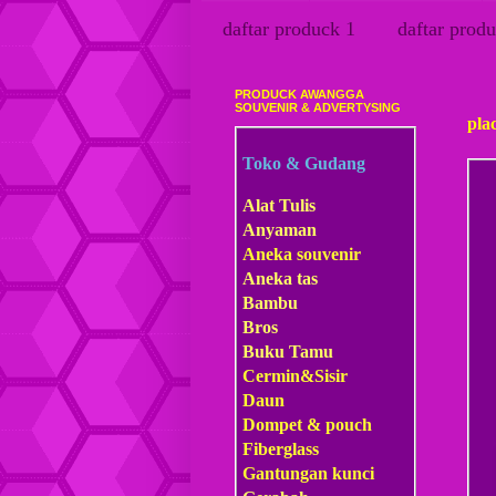
daftar produck 1
daftar produ
PRODUCK AWANGGA
Rabu
SOUVENIR & ADVERTYSING
plac
Toko & Gudang
Alat Tulis
Anyaman
Aneka souvenir
Aneka tas
Bambu
Bros
Buku Tamu
Cermin&Sisir
Daun
Dompet & pouch
Fiberglass
Gantungan kunci