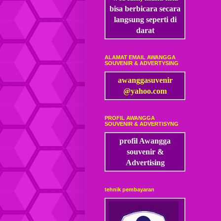
bisa
berbicara secara
langsung seperti di
darat
ALAMAT EMAIL AWANGGA
SOUVENIR & ADVERTYSING
awanggasuvenir
@yahoo.com
PROFIL AWANGGA
SOUVENIR & ADVERTISYNG
profil Awangga
souvenir &
Advertising
tehnik pembayaran