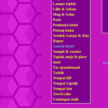
Lampu teplok
Lilin & Sabun
Mug & Gelas
Pasir
Pembuka botol
Potong kuku
Sendok Garpu & Alat
Dapur
Sandal Hotel
Sumpit & coaster
Taplak meja & place
mate
Po
Tas s
pounbound
Tasbih
Tempat HP
Tempat Lipstik
Tempat tisu
Towel cake
Undangan unik