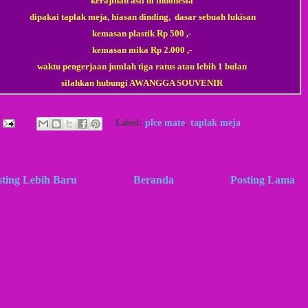
kerajinan asli di indonesia
dipakai taplak meja, hiasan dinding, dasar sebuah lukisan
kemasan plastik Rp 500 ,-
kemasan mika Rp 2.000 ,-
waktu pengerjaan jumlah tiga ratus atau lebih 1 bulan
silahkan hubungi AWANGGA SOUVENIR
Label:
plce mate
,
taplak meja
sting Lebih Baru
Beranda
Posting Lama