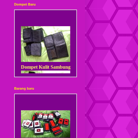
Dompet Baru
Dompet Kulit Sambung
Barang baru
Dompet Kulit Sambung
Kancing
kotak rokok kayu