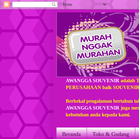
AWANGGA SOUVENIR
adalah 
PERUSAHAAN baik SOUVENIR loka
Berbekal pengalaman bertahun ta
AWANGGA SOUVENIR
juga mem
kebutuhan anda kepada kami.
Beranda
Toko & Gudang