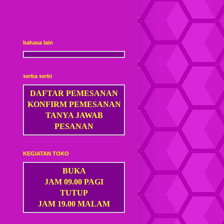
bahasa lain
serba serbi
DAFTAR PEMESANAN
KONFIRM PEMESANAN
TANYA JAWAB
PESANAN
KEGIATAN TOKO
BUKA
JAM 09.00 PAGI
TUTUP
JAM 19.00 MALAM