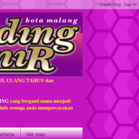
AJI, ULANG TAHUN dan
ING
yang berganti nama menjadi
t info semoga anda mempercayakan
belanja
site map