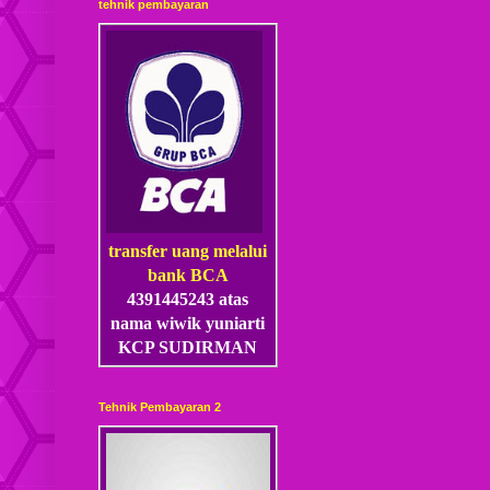
tehnik pembayaran
transfer uang melalui
bank BCA
4391445243 atas
nama wiwik yuniarti
KCP SUDIRMAN
Tehnik Pembayaran 2