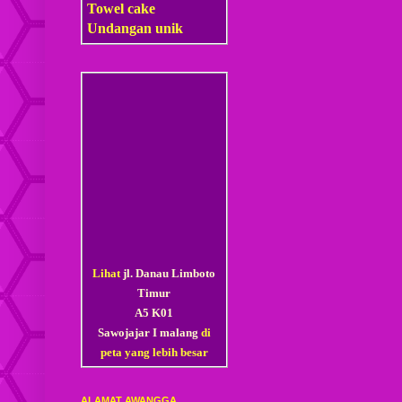
Towel cake
Undangan unik
Lihat
jl. Danau Limboto
Timur
A5 K01
Sawojajar I malang
di
peta yang lebih besar
ALAMAT AWANGGA