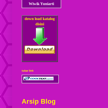
Wiwik Yuniarti
down load
katalog
disini
tukar link
Arsip Blog