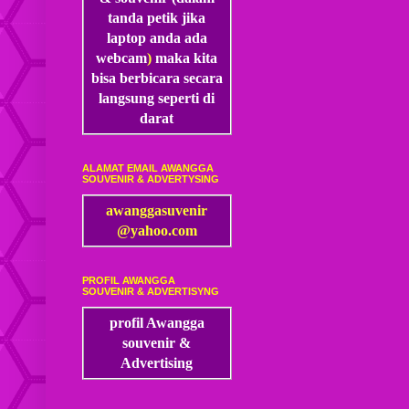
tanda petik jika
laptop anda ada
webcam
)
maka kita
bisa
berbicara secara
langsung seperti di
darat
ALAMAT EMAIL AWANGGA
SOUVENIR & ADVERTYSING
awanggasuvenir
@yahoo.com
PROFIL AWANGGA
SOUVENIR & ADVERTISYNG
profil Awangga
souvenir &
Advertising