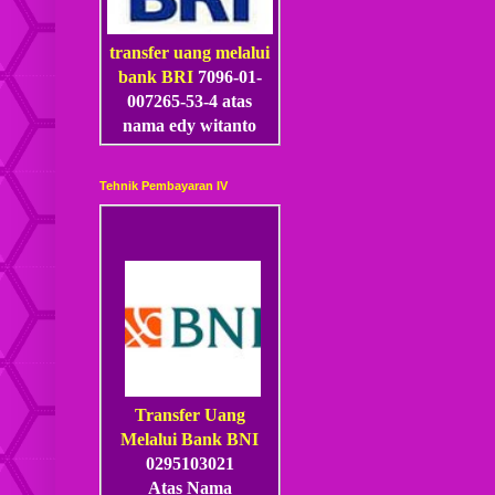
transfer uang melalui
bank BRI
7096-01-
007265-53
-4
atas
nama edy witanto
Tehnik Pembayaran IV
Transfer Uang
Melalui Bank BNI
0295103021
Atas Nama