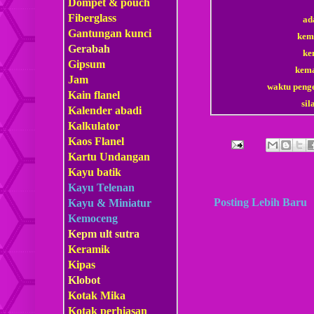
Dompet & pouch
Fiberglass
ad
Gantungan kunci
kema
Gerabah
ke
Gipsum
kem
Jam
waktu penge
Kain flanel
si
Kalender abadi
Kalkulator
Kaos Flanel
Kartu Undangan
Kayu batik
Kayu Telenan
Posting Lebih Baru
Kayu & Miniatur
Kemoceng
Kepm
ult sutra
Keramik
Kipas
Klobot
Kotak Mika
Kotak perhiasan