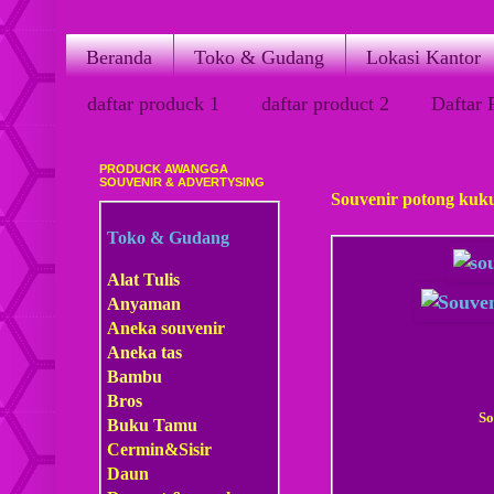
Beranda
Toko & Gudang
Lokasi Kantor
daftar produck 1
daftar product 2
Daftar 
PRODUCK AWANGGA
Rabu, 13 Juli 2011
SOUVENIR & ADVERTYSING
Souvenir potong kuk
Toko & Gudang
Alat Tulis
Anyaman
Aneka souvenir
Aneka tas
Bambu
Bros
So
Buku Tamu
Cermin&Sisir
Daun