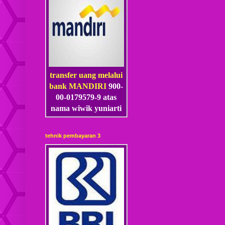
transfer uang melalui
bank MANDIRI
900-
00-0179579-9 atas
nama wiwik yuniarti
tehnik pembayaran 3