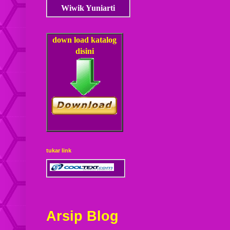
Wiwik Yuniarti
down load
katalog
disini
tukar link
Arsip Blog