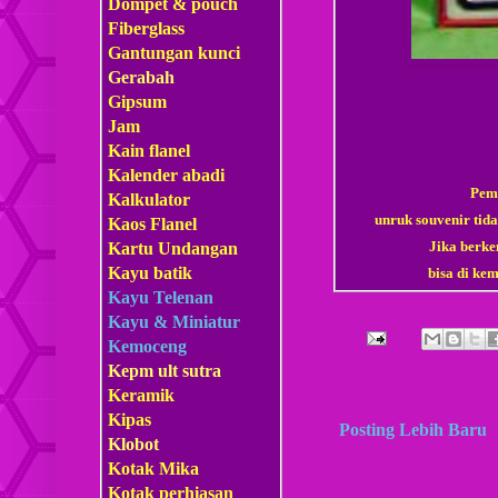
Dompet & pouch
Fiberglass
Gantungan kunci
Gerabah
Gipsum
Jam
Kain flanel
Kalender abadi
Pemb
Kalkulator
unruk souvenir tid
Kaos Flanel
Jika berke
Kartu Undangan
Kayu batik
bisa di ke
Kayu Telenan
Kayu & Miniatur
Kemoceng
Kepm
ult sutra
Keramik
Kipas
Posting Lebih Baru
Klobot
Kotak Mika
Kotak perhiasan