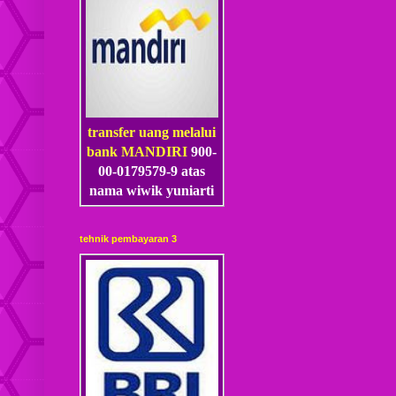
transfer uang melalui
bank MANDIRI
900-
00-0179579-9 atas
nama wiwik yuniarti
tehnik pembayaran 3