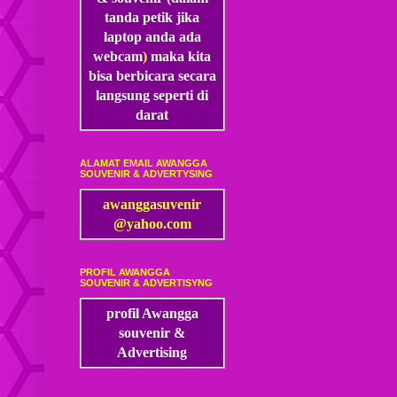
tanda petik jika
laptop anda ada
webcam
)
maka kita
bisa
berbicara secara
langsung seperti di
darat
ALAMAT EMAIL AWANGGA
SOUVENIR & ADVERTYSING
awanggasuvenir
@yahoo.com
PROFIL AWANGGA
SOUVENIR & ADVERTISYNG
profil Awangga
souvenir &
Advertising