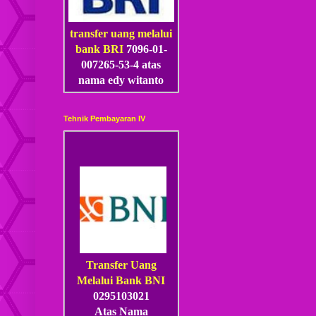
transfer uang melalui
bank BRI
7096-01-
007265-53
-4
atas
nama edy witanto
Tehnik Pembayaran IV
Transfer Uang
Melalui Bank BNI
0295103021
Atas Nama