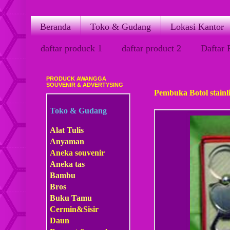
Beranda
Toko & Gudang
Lokasi Kantor
daftar produck 1
daftar product 2
Daftar 
PRODUCK AWANGGA
Sabtu, 22 Oktober 2011
SOUVENIR & ADVERTYSING
Pembuka Botol stainli
Toko & Gudang
Alat Tulis
Anyaman
Aneka souvenir
Aneka tas
Bambu
Bros
Buku Tamu
Cermin&Sisir
Daun