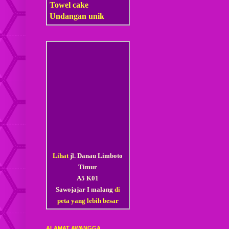
Towel cake
Undangan unik
Lihat
jl. Danau Limboto
Timur
A5 K01
Sawojajar I malang
di
peta yang lebih besar
ALAMAT AWANGGA