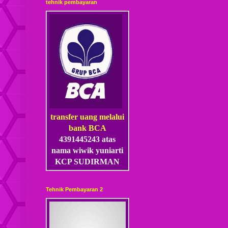
tehnik pembayaran
transfer uang melalui
bank BCA
4391445243 atas
nama wiwik yuniarti
KCP SUDIRMAN
Tehnik Pembayaran 2