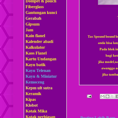
Dompet & pouch
Fiberglass
Gantungan kunci
Gerabah
Gipsum
Jam
Kain flanel
Tas Spound bound b
Kalender abadi
anda bisa lan
Kalkulator
Pada blok i
Kaos Flanel
bagi ko
Kartu Undangan
jika model,w
Kayu batik
awangga ad
Kayu Telenan
jika tamb
Kayu & Miniatur
Kemoceng
Kepm
ult sutra
Keramik
Kipas
Klobot
Kotak Mika
Kotak perhiasan
Posting Lebih Baru