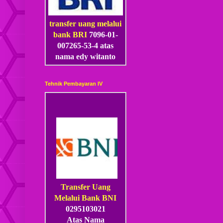
transfer uang melalui
bank BRI
7096-01-
007265-53
-4
atas
nama edy witanto
Tehnik Pembayaran IV
Transfer Uang
Melalui Bank BNI
0295103021
Atas Nama