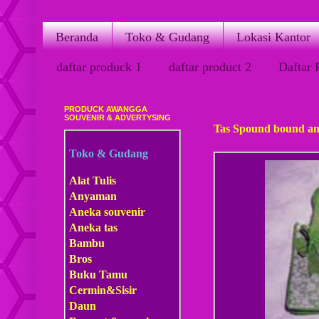
Beranda
Toko & Gudang
Lokasi Kantor
daftar produck 1
daftar product 2
Daftar 
PRODUCK AWANGGA
Selasa, 18 Oktober 2011
SOUVENIR & ADVERTYSING
Tas Spound bound an
Toko & Gudang
Alat Tulis
Anyaman
Aneka souvenir
Aneka tas
Bambu
Bros
Buku Tamu
Cermin&Sisir
Daun