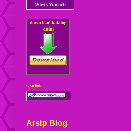
Wiwik Yuniarti
down load
katalog
disini
tukar link
Arsip Blog