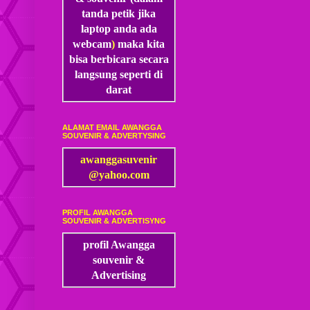
tanda petik jika
laptop anda ada
webcam
)
maka kita
bisa
berbicara secara
langsung seperti di
darat
ALAMAT EMAIL AWANGGA
SOUVENIR & ADVERTYSING
awanggasuvenir
@yahoo.com
PROFIL AWANGGA
SOUVENIR & ADVERTISYNG
profil Awangga
souvenir &
Advertising