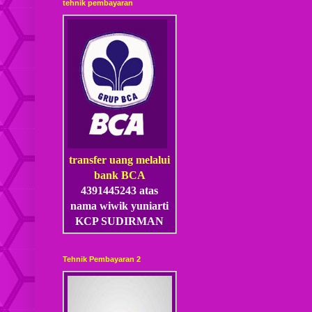
tehnik pembayaran
transfer uang melalui
bank BCA
4391445243 atas
nama wiwik yuniarti
KCP SUDIRMAN
Tehnik Pembayaran 2