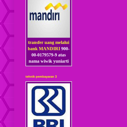
transfer uang melalui
bank MANDIRI
900-
00-0179579-9 atas
nama wiwik yuniarti
tehnik pembayaran 3