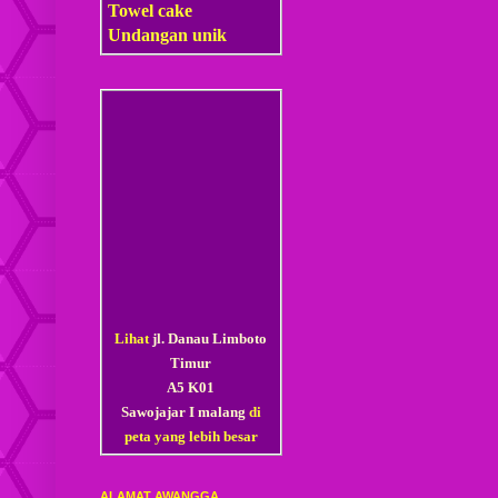
Towel cake
Undangan unik
Lihat
jl. Danau Limboto
Timur
A5 K01
Sawojajar I malang
di
peta yang lebih besar
ALAMAT AWANGGA