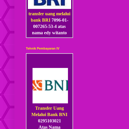
transfer uang melalui
bank BRI
7096-01-
007265-53
-4
atas
nama edy witanto
Tehnik Pembayaran IV
Transfer Uang
Melalui Bank BNI
0295103021
Atas Nama