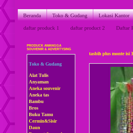
Beranda
Toko & Gudang
Lokasi Kantor
daftar produck 1
daftar product 2
Daftar 
PRODUCK AWANGGA
Selasa, 18 Oktober 2011
SOUVENIR & ADVERTYSING
tasbih plus monte isi
Toko & Gudang
Alat Tulis
Anyaman
Aneka souvenir
Aneka tas
Bambu
Bros
Buku Tamu
Cermin&Sisir
Daun