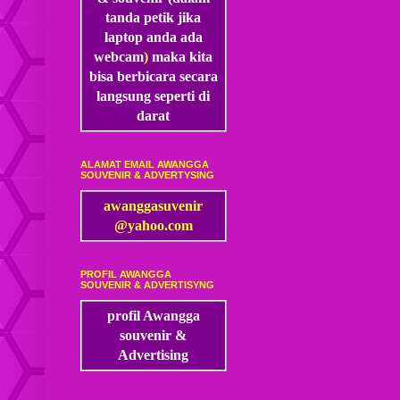
tanda petik jika
laptop anda ada
webcam
)
maka kita
bisa
berbicara secara
langsung seperti di
darat
ALAMAT EMAIL AWANGGA
SOUVENIR & ADVERTYSING
awanggasuvenir
@yahoo.com
PROFIL AWANGGA
SOUVENIR & ADVERTISYNG
profil Awangga
souvenir &
Advertising