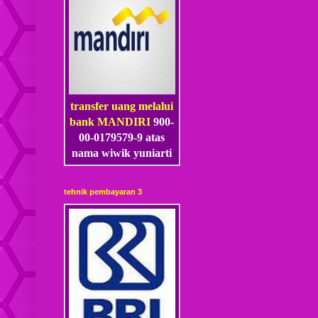
transfer uang melalui
bank MANDIRI
900-
00-0179579-9 atas
nama wiwik yuniarti
tehnik pembayaran 3