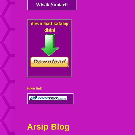
Wiwik Yuniarti
down load
katalog
disini
tukar link
Arsip Blog