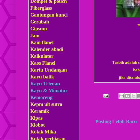
Dompet & pouch
Fiberglass
Gantungan kunci
Gerabah
t
Gipsum
Jam
Kain flanel
Kalender abadi
Kalkulator
Tasbih adalah s
Kaos Flanel
Kartu Undangan
baha
Kayu batik
jika ditamb
Kayu Telenan
Kayu & Miniatur
Kemoceng
Kepm
ult sutra
Keramik
Kipas
Posting Lebih Baru
Klobot
Kotak Mika
Kotak perhiasan