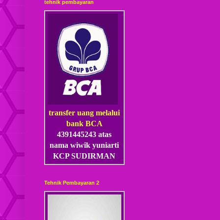
tehnik pembayaran
transfer uang melalui
bank BCA
4391445243 atas
nama wiwik yuniarti
KCP SUDIRMAN
Tehnik Pembayaran 2