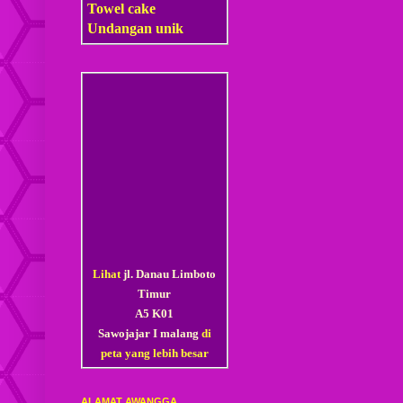
Towel cake
Undangan unik
Lihat
jl. Danau Limboto
Timur
A5 K01
Sawojajar I malang
di
peta yang lebih besar
ALAMAT AWANGGA