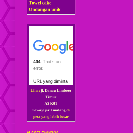
Towel cake
Undangan unik
Lihat
jl. Danau Limboto
Timur
A5 K01
Sawojajar I malang
di
peta yang lebih besar
ALAMAT AWANGGA