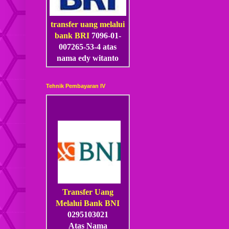
transfer uang melalui
bank BRI
7096-01-
007265-53
-4
atas
nama edy witanto
Tehnik Pembayaran IV
Transfer Uang
Melalui Bank BNI
0295103021
Atas Nama