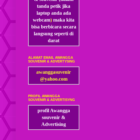
tanda petik jika
laptop anda ada
webcam
)
maka kita
bisa
berbicara secara
langsung seperti di
darat
ALAMAT EMAIL AWANGGA
SOUVENIR & ADVERTYSING
awanggasuvenir
@yahoo.com
PROFIL AWANGGA
SOUVENIR & ADVERTISYNG
profil Awangga
souvenir &
Advertising