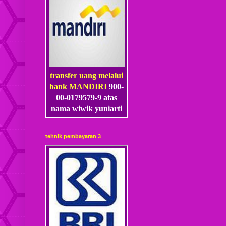
transfer uang melalui
bank MANDIRI
900-
00-0179579-9 atas
nama wiwik yuniarti
tehnik pembayaran 3