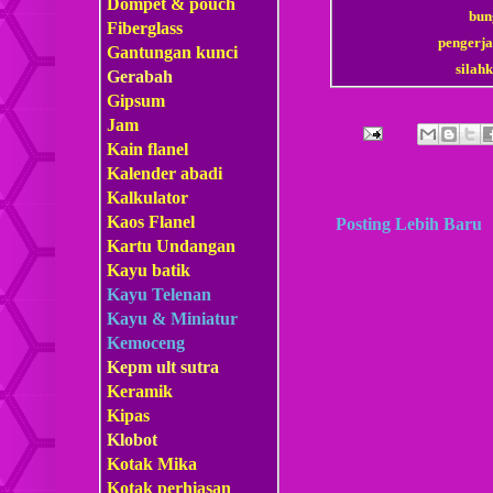
Dompet & pouch
bun
Fiberglass
pengerja
Gantungan kunci
sila
Gerabah
Gipsum
Jam
Kain flanel
Kalender abadi
Kalkulator
Kaos Flanel
Posting Lebih Baru
Kartu Undangan
Kayu batik
Kayu Telenan
Kayu & Miniatur
Kemoceng
Kepm
ult sutra
Keramik
Kipas
Klobot
Kotak Mika
Kotak perhiasan