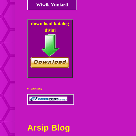
Wiwik Yuniarti
down load
katalog
disini
tukar link
Arsip Blog