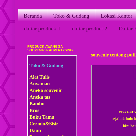
Beranda
Toko & Gudang
Lokasi Kantor
daftar produck 1
daftar product 2
Daftar 
PRODUCK AWANGGA
Senin, 28 November 2011
SOUVENIR & ADVERTYSING
souvenir centong puti
Toko & Gudang
Alat Tulis
Anyaman
Aneka souvenir
Aneka tas
Bambu
Bros
souvenir 
Buku Tamu
sejak dahulu 
Cermin&Sisir
kini be
Daun