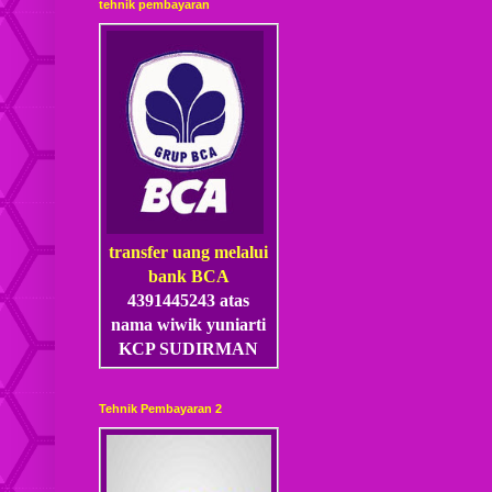
tehnik pembayaran
transfer uang melalui
bank BCA
4391445243 atas
nama wiwik yuniarti
KCP SUDIRMAN
Tehnik Pembayaran 2