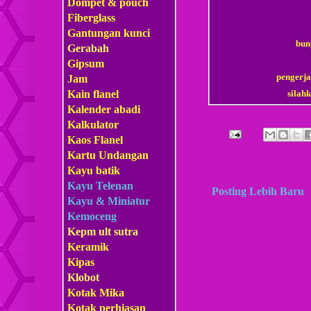
Dompet & pouch
Fiberglass
Gantungan kunci
bun
Gerabah
Gipsum
pengerja
Jam
sila
Kain flanel
Kalender abadi
Kalkulator
Kaos Flanel
Kartu Undangan
Kayu batik
Kayu Telenan
Posting Lebih Baru
Kayu & Miniatur
Kemoceng
Kepm
ult sutra
Keramik
Kipas
Klobot
Kotak Mika
Kotak perhiasan