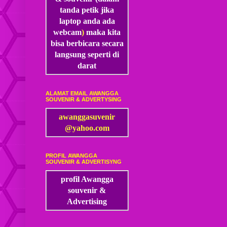
tanda petik jika
laptop anda ada
webcam
)
maka kita
bisa
berbicara secara
langsung seperti di
darat
ALAMAT EMAIL AWANGGA
SOUVENIR & ADVERTYSING
awanggasuvenir
@yahoo.com
PROFIL AWANGGA
SOUVENIR & ADVERTISYNG
profil Awangga
souvenir &
Advertising