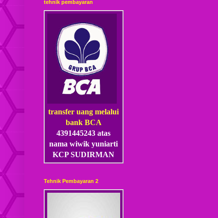
tehnik pembayaran
transfer uang melalui
bank BCA
4391445243 atas
nama wiwik yuniarti
KCP SUDIRMAN
Tehnik Pembayaran 2