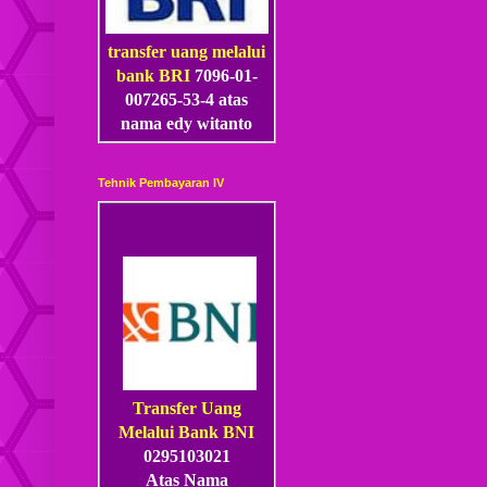
transfer uang melalui
bank BRI
7096-01-
007265-53
-4
atas
nama edy witanto
Tehnik Pembayaran IV
Transfer Uang
Melalui Bank BNI
0295103021
Atas Nama