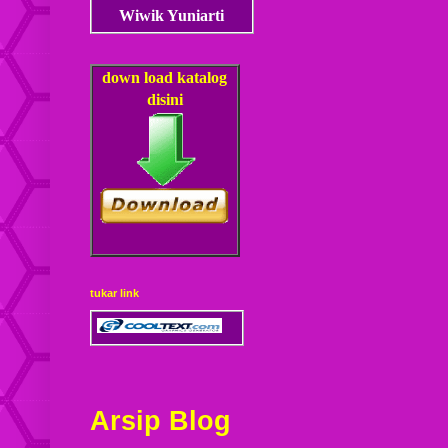
Wiwik Yuniarti
down load
katalog
disini
tukar link
Arsip Blog