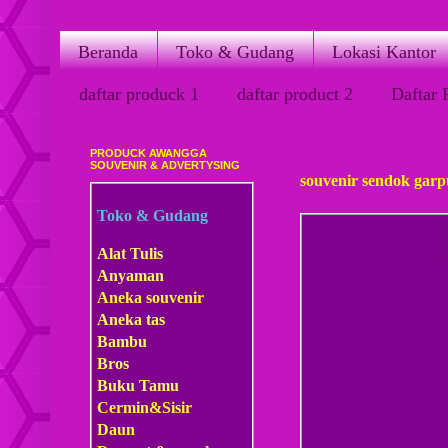
Beranda
Toko & Gudang
Lokasi Kantor
daftar produck 1
daftar product 2
Daftar 
PRODUCK AWANGGA
Senin, 28 November 2011
SOUVENIR & ADVERTYSING
souvenir sendok gar
Toko & Gudang
Alat Tulis
Anyaman
Aneka souvenir
Aneka tas
Bambu
Bros
Buku Tamu
Cermin&Sisir
Daun