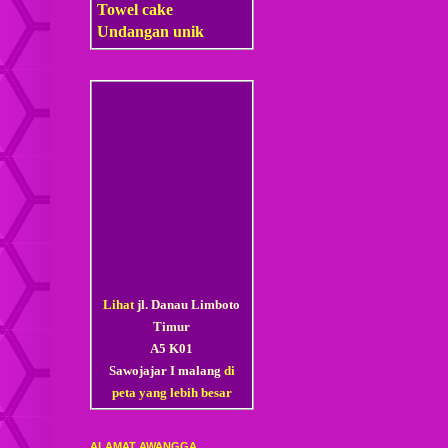
Towel cake
Undangan unik
Lihat
jl. Danau Limboto
Timur
A5 K01
Sawojajar I malang
di
peta yang lebih besar
ALAMAT AWANGGA