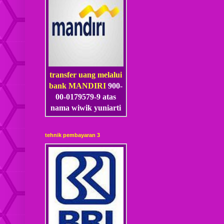
transfer uang melalui
bank MANDIRI
900-
00-0179579-9 atas
nama wiwik yuniarti
tehnik pembayaran 3