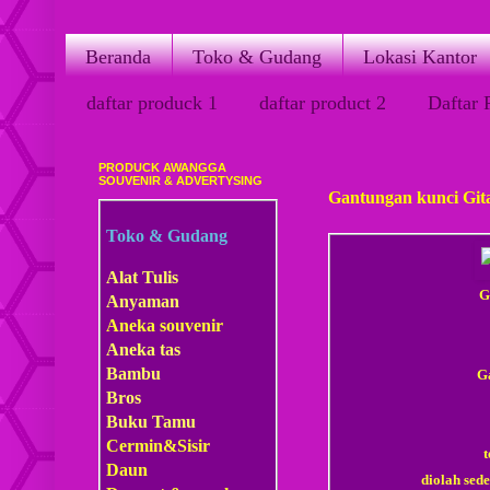
Beranda
Toko & Gudang
Lokasi Kantor
daftar produck 1
daftar product 2
Daftar 
PRODUCK AWANGGA
Senin, 30 Januari 2012
SOUVENIR & ADVERTYSING
Gantungan kunci Git
Toko & Gudang
Alat Tulis
G
Anyaman
Aneka souvenir
Aneka tas
Bambu
G
Bros
Buku Tamu
Cermin&Sisir
t
Daun
diolah sed