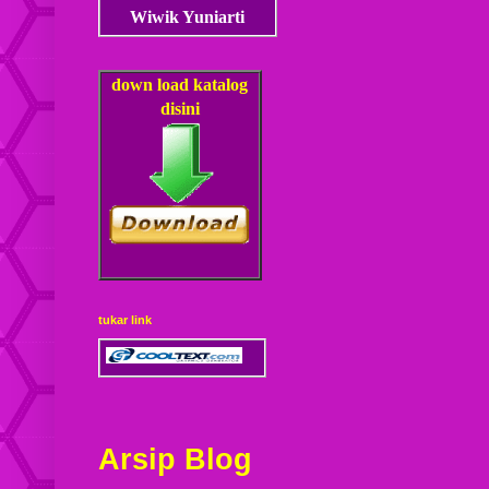
Wiwik Yuniarti
down load
katalog
disini
tukar link
Arsip Blog