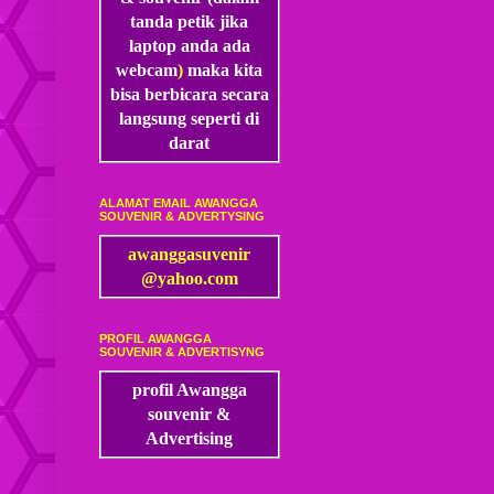
tanda petik jika
laptop anda ada
webcam
)
maka kita
bisa
berbicara secara
langsung seperti di
darat
ALAMAT EMAIL AWANGGA
SOUVENIR & ADVERTYSING
awanggasuvenir
@yahoo.com
PROFIL AWANGGA
SOUVENIR & ADVERTISYNG
profil Awangga
souvenir &
Advertising