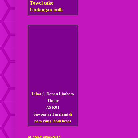
Towel cake
Undangan unik
Lihat
jl. Danau Limboto
Timur
A5 K01
Sawojajar I malang
di
peta yang lebih besar
ALAMAT AWANGGA