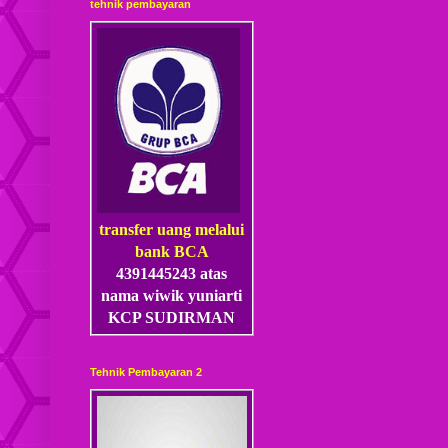
tehnik pembayaran
transfer uang melalui
bank BCA
4391445243 atas
nama wiwik yuniarti
KCP SUDIRMAN
Tehnik Pembayaran 2