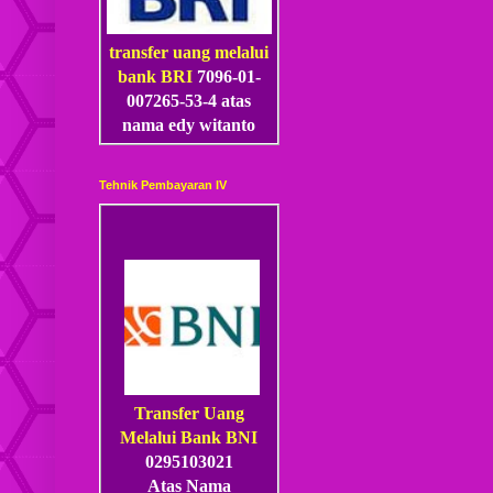
transfer uang melalui
bank BRI
7096-01-
007265-53
-4
atas
nama edy witanto
Tehnik Pembayaran IV
Transfer Uang
Melalui Bank BNI
0295103021
Atas Nama