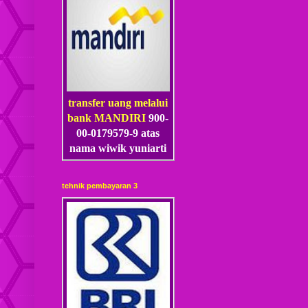
transfer uang melalui
bank MANDIRI
900-
00-0179579-9 atas
nama wiwik yuniarti
tehnik pembayaran 3