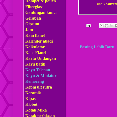
Dompet & pouch
untuk souven
Fiberglass
Gantungan kunci
Gerabah
Gipsum
Jam
Kain flanel
Kalender abadi
Posting Lebih Baru
Kalkulator
Kaos Flanel
Kartu Undangan
Kayu batik
Kayu Telenan
Kayu & Miniatur
Kemoceng
Kepm
ult sutra
Keramik
Kipas
Klobot
Kotak Mika
Kotak perhiasan