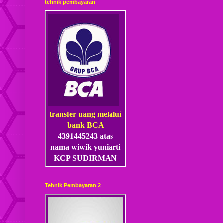
tehnik pembayaran
transfer uang melalui
bank BCA
4391445243 atas
nama wiwik yuniarti
KCP SUDIRMAN
Tehnik Pembayaran 2