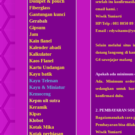
Dompet & pouch
setelah itu konfirmasi
Fiberglass
email kami. :
Gantungan kunci
Wiwik Yuniarti
Gerabah
HP/Telp : 081 8050 89 10
Gipsum
Email : edywitanto@y
Jam
Kain flanel
Selain melalui situs
Kalender abadi
datang langsung di ka
Kalkulator
G4 sawojajar malang
Kaos Flanel
Kartu Undangan
Kayu batik
Apakah ada minimum 
Kayu Telenan
Ada. Minimum order 
Kayu & Miniatur
sedangkan untuk bar
Kemoceng
konfirmasi dulu.
Kepm
ult sutra
Keramik
2. PEMBAYARAN SO
Kipas
Bagaiamanakah cara 
Klobot
Pembayaran bisa dilak
Kotak Mika
Wiwik Yuniarti
Kotak perhiasan