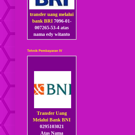
transfer uang melalui
bank BRI
7096-01-
007265-53
-4
atas
nama edy witanto
Tehnik Pembayaran IV
Transfer Uang
Melalui Bank BNI
0295103021
Atas Nama