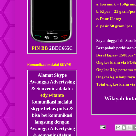
a. Keramik = 150gram
b. Kipas = 25 gram/pcs
c. Daur Ulang:
d. pasir 50 gram/ pcs
Saya tinggal di Sura
Berapakah perkiraan o
PIN BB
2BEC665C
Berat kipas= 1500pcs 
Ongkos kirim via POS:
Komunikasi melalui SKYPE
Ongkos 3 kg pertama 
Alamat Skype
Ongkos kg selanjutnya 
Awangga Advertysing
Total ongkos kirim vi
& Souvenir adalah :
edy.witanto
Wilayah kot
komunikasi melalui
skype
bebas pulsa &
bisa berkomunikasi
langsung dengan
Awangga Advertysing
& souvenir (dalam