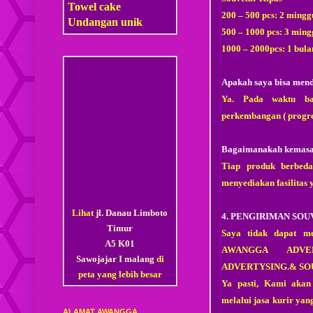
Towel cake
200 – 500 pcs: 2 mingg
Undangan unik
500 – 1000 pcs: 3 min
1000 – 2000pcs: 1 bula
Apakah saya bisa men
Ya. Pada waktu bar
perkembangan ( progres
Bagaimanakah kemasan
Tiap produk berbed
menyediakan fasilitas 
Lihat
jl. Danau Limboto
4. PENGIRIMAN SOU
Timur
Saya tidak dapat me
A5 K01
AWANGGA ADVE
Sawojajar I malang
di
ADVERTYSING.& SOUVE
peta yang lebih besar
Ya pasti, Kami akan
melalui jasa kurir yan
ALAMAT AWANGGA