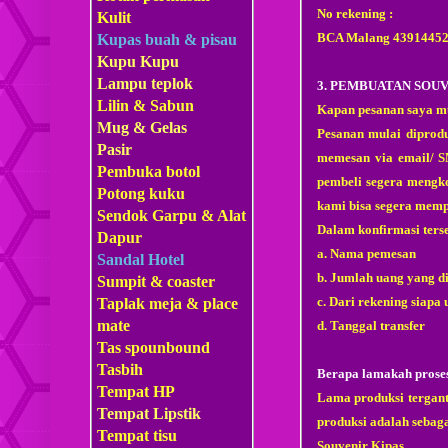
No rekening :
Kulit
BCA Malang 4391445
Kupas buah & pisau
Kupu Kupu
Lampu teplok
3. PEMBUATAN SOU
Lilin & Sabun
Kapan pesanan saya mu
Mug & Gelas
Pesanan mulai diprod
Pasir
memesan via email/ 
Pembuka botol
pembeli segera mengko
Potong kuku
kami bisa segera mempr
Sendok Garpu & Alat
Dalam konfirmasi ters
Dapur
a. Nama pemesan
Sandal Hotel
b. Jumlah uang yang di
Sumpit & coaster
c. Dari rekening siapa 
Taplak meja & place
mate
d. Tanggal transfer
Tas s
pounbound
Tasbih
Berapa lamakah prose
Tempat HP
Lama produksi tergant
Tempat Lipstik
produksi adalah sebaga
Tempat tisu
Souvenir Kipas