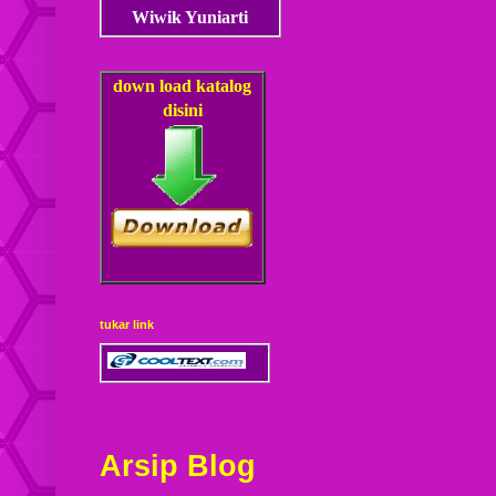
Wiwik Yuniarti
down load
katalog
disini
tukar link
Arsip Blog