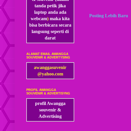
tanda petik jika
laptop anda ada
Posting Lebih Baru
webcam
)
maka kita
bisa
berbicara secara
langsung seperti di
darat
ALAMAT EMAIL AWANGGA
SOUVENIR & ADVERTYSING
awanggasuvenir
@yahoo.com
PROFIL AWANGGA
SOUVENIR & ADVERTISYNG
profil Awangga
souvenir &
Advertising