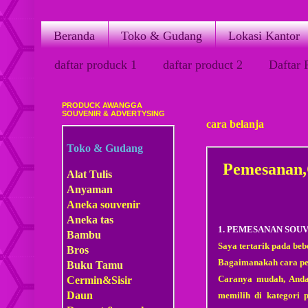
Beranda
Toko & Gudang
Lokasi Kantor
daftar produck 1
daftar product 2
Daftar 
PRODUCK AWANGGA
Jumat, 24 Februari 2012
SOUVENIR & ADVERTYSING
cara belanja
Toko & Gudang
Pemesanan,
Alat Tulis
Anyaman
Aneka souvenir
Aneka tas
1. PEMESANAN SOU
Bambu
Saya tertarik pada
Bros
Bagaimanakah cara p
Buku Tamu
Caranya mudah, Anda 
Cermin&Sisir
Daun
memilih di kategori 