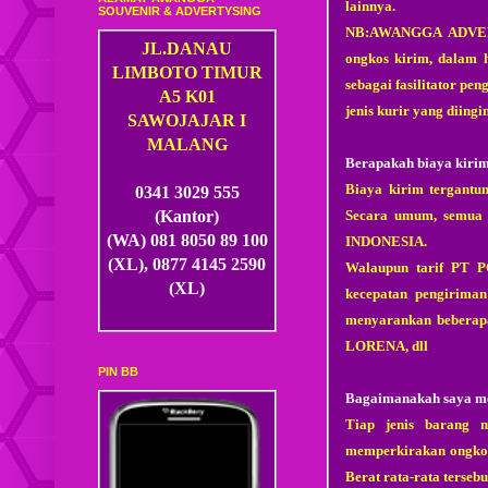
lainnya.
SOUVENIR & ADVERTYSING
NB:AWANGGA ADVERT
JL.DANAU
ongkos kirim, dala
LIMBOTO TIMUR
sebagai fasilitator pen
A5 K01
jenis kurir yang diing
SAWOJAJAR I
MALANG
Berapakah biaya kiri
Biaya kirim tergantun
0341 3029 555
Secara umum, semua k
(Kantor)
(WA) 081 8050 89 100
INDONESIA.
(XL), 0877 4145 2590
Walaupun tarif PT PO
(XL)
kecepatan pengirima
menyarankan beberap
LORENA, dll
PIN BB
Bagaimanakah saya me
Tiap jenis barang m
memperkirakan ongkos 
Berat rata-rata tersebu