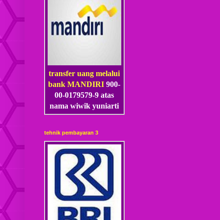
transfer uang melalui
bank MANDIRI
900-
00-0179579-9 atas
nama wiwik yuniarti
tehnik pembayaran 3