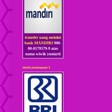
transfer uang melalui
bank MANDIRI
900-
00-0179579-9 atas
nama wiwik yuniarti
tehnik pembayaran 3