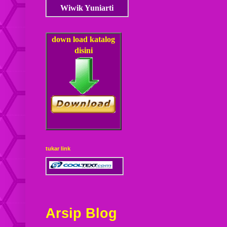
Wiwik Yuniarti
down load
katalog
disini
tukar link
Arsip Blog