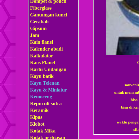
Dompet & pouch
Fiberglass
Gantungan kunci
Gerabah
Gipsum
Jam
Kain flanel
Kalender abadi
Kalkulator
Kaos Flanel
Kartu Undangan
Kayu batik
Kayu Telenan
souveni
Kayu & Miniatur
untuk menamb
Kemoceng
bisa
Kepm
ult sutra
bisa di ke
Keramik
Kipas
waktu penger
Klobot
si
Kotak Mika
Kotak perhiasan