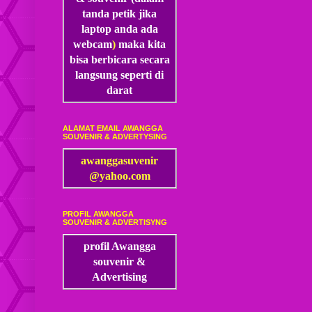
tanda petik jika
laptop anda ada
webcam
)
maka kita
bisa
berbicara secara
langsung seperti di
darat
ALAMAT EMAIL AWANGGA
SOUVENIR & ADVERTYSING
awanggasuvenir
@yahoo.com
PROFIL AWANGGA
SOUVENIR & ADVERTISYNG
profil Awangga
souvenir &
Advertising