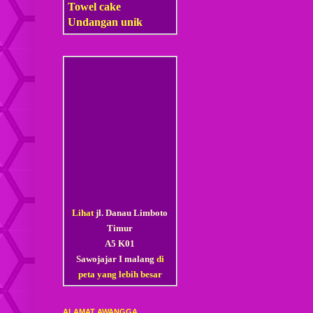
Towel cake
Undangan unik
Lihat
jl. Danau Limboto
Timur
A5 K01
Sawojajar I malang
di
peta yang lebih besar
ALAMAT AWANGGA