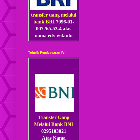
transfer uang melalui
bank BRI
7096-01-
007265-53
-4
atas
nama edy witanto
Tehnik Pembayaran IV
Transfer Uang
Melalui Bank BNI
0295103021
Atas Nama