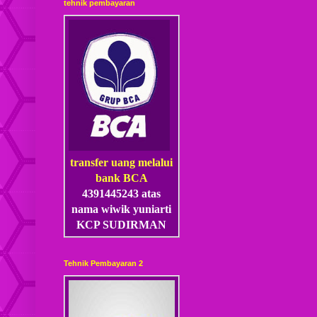
tehnik pembayaran
transfer uang melalui
bank BCA
4391445243 atas
nama wiwik yuniarti
KCP SUDIRMAN
Tehnik Pembayaran 2