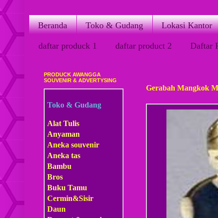
Beranda
Toko & Gudang
Lokasi Kantor
daftar produck 1
daftar product 2
Daftar 
PRODUCK AWANGGA
Selasa, 06 Maret 2012
SOUVENIR & ADVERTYSING
Gerabah Mangkok Ma
Toko & Gudang
Alat Tulis
Anyaman
Aneka souvenir
Aneka tas
Bambu
Bros
Buku Tamu
Cermin&Sisir
Daun