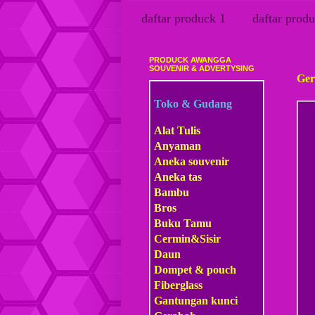
daftar produck 1
daftar produ
PRODUCK AWANGGA
Juma
SOUVENIR & ADVERTYSING
Ger
Toko & Gudang
Alat Tulis
Anyaman
Aneka souvenir
Aneka tas
Bambu
Bros
Buku Tamu
Cermin&Sisir
Daun
Dompet & pouch
Fiberglass
Gantungan kunci