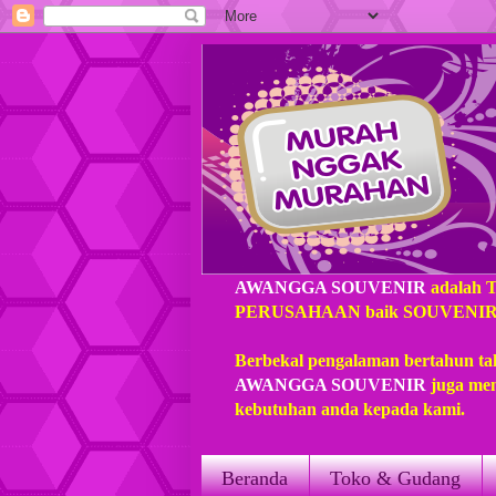
AWANGGA SOUVENIR
adalah 
PERUSAHAAN baik SOUVENIR loka
Berbekal pengalaman bertahun ta
AWANGGA SOUVENIR
juga mem
kebutuhan anda kepada kami.
Beranda
Toko & Gudang