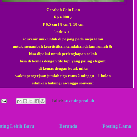
Gerabah Coin Ikan
Rp 4.000 ,-
P 6.5 cm l 8 cm T 10 cm
kode
GTCI
souvenir unik untuk di pajang pada meja tamu
untuk menambah keartistikan keindahan dalam rumah &
bisa dipakai untuk perlengkapan rokok
bisa di kemas dengan tile tapi yang paling elegant
di kemas dengan kotak mika
waktu pengerjaan jumlah tiga ratus 2 minggu - 1 bulan
silahkan hubungi awangga
souvenir
Label:
suvenir gerabah
sting Lebih Baru
Beranda
Posting Lama