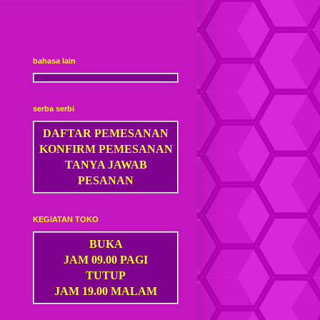
bahasa lain
serba serbi
DAFTAR PEMESANAN
KONFIRM PEMESANAN
TANYA JAWAB
PESANAN
KEGIATAN TOKO
BUKA
JAM 09.00 PAGI
TUTUP
JAM 19.00 MALAM