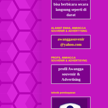
bisa
berbicara secara
langsung seperti di
darat
ALAMAT EMAIL AWANGGA
SOUVENIR & ADVERTYSING
awanggasuvenir
@yahoo.com
PROFIL AWANGGA
SOUVENIR & ADVERTISYNG
profil Awangga
souvenir &
Advertising
tehnik pembayaran