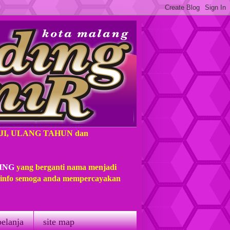
AJI, ULANG TAHUN dan
ING
yang berganti nama menjadi
t info semoga anda mempercayakan
belanja
site map