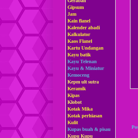
Gerabah
Gipsum
Jam
Kain flanel
Kalender abadi
Kalkulator
Kaos Flanel
Kartu Undangan
Kayu batik
Kayu Telenan
Kayu & Miniatur
Kemoceng
Kepm
ult sutra
Keramik
Kipas
Klobot
Kotak Mika
Kotak perhiasan
Kulit
Po
Kupas buah & pisau
Kupu Kupu