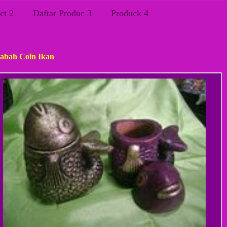
ct 2
Daftar Produc 3
Produck 4
t, 09 Maret 2012
abah Coin Ikan