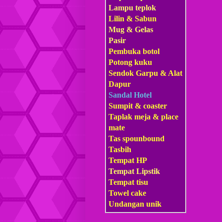
Lampu teplok
Lilin & Sabun
Mug & Gelas
Pasir
Pembuka botol
Potong kuku
Sendok Garpu & Alat
Dapur
Sandal Hotel
Sumpit & coaster
Taplak meja & place
mate
Tas s
pounbound
Tasbih
Tempat HP
Tempat Lipstik
Tempat tisu
Towel cake
Undangan unik