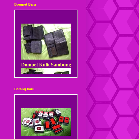
Dompet Baru
Dompet Kulit Sambung
Barang baru
Dompet Kulit Sambung
Kancing
kotak rokok kayu