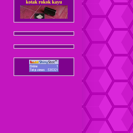
Dompet Kulit Pria Jantan
Coaster / Tatakan Gelas
Kulit
Dompet kulit Cewek
Coaster / Tatakan Gelas
Batik
Dompet kulit Cewek Halus