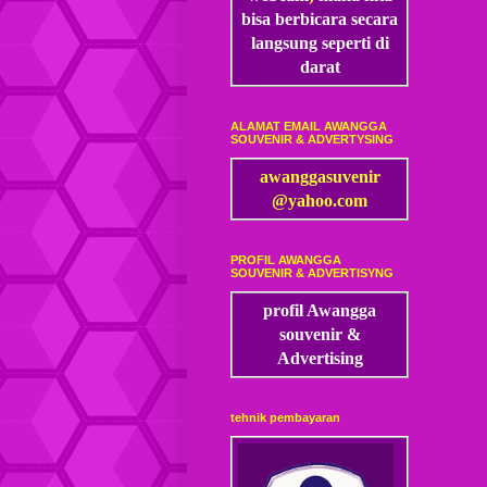
bisa
berbicara secara
langsung seperti di
darat
ALAMAT EMAIL AWANGGA
SOUVENIR & ADVERTYSING
awanggasuvenir
@yahoo.com
PROFIL AWANGGA
SOUVENIR & ADVERTISYNG
profil Awangga
souvenir &
Advertising
tehnik pembayaran