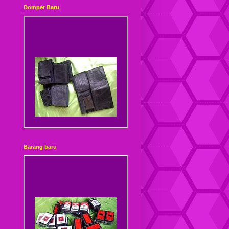
Dompet Baru
Dompet Kulit Sambung
Barang baru
Dompet Kulit Sambung
Kancing