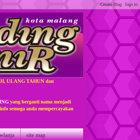
AJI, ULANG TAHUN dan
ING
yang berganti nama menjadi
t info semoga anda mempercayakan
belanja
site map