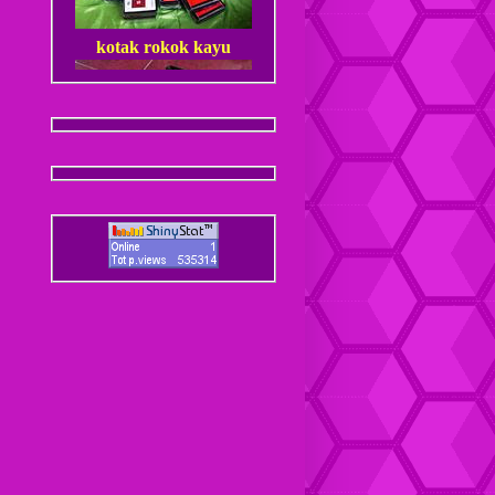
kotak rokok kayu
Dompet Kulit Pria Jantan
Coaster / Tatakan Gelas
Kulit
Dompet kulit Cewek
Coaster / Tatakan Gelas
Batik