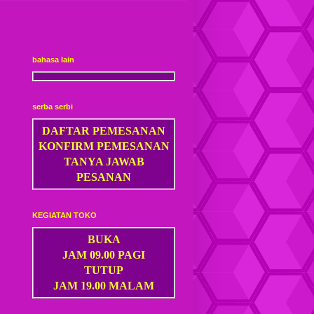
bahasa lain
serba serbi
DAFTAR PEMESANAN
KONFIRM PEMESANAN
TANYA JAWAB
PESANAN
KEGIATAN TOKO
BUKA
JAM 09.00 PAGI
TUTUP
JAM 19.00 MALAM