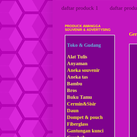
daftar produck 1
daftar produ
PRODUCK AWANGGA
Seni
SOUVENIR & ADVERTYSING
Ger
Toko & Gudang
Alat Tulis
Anyaman
Aneka souvenir
Aneka tas
Bambu
Bros
Buku Tamu
Cermin&Sisir
Daun
Dompet & pouch
Fiberglass
Gantungan kunci