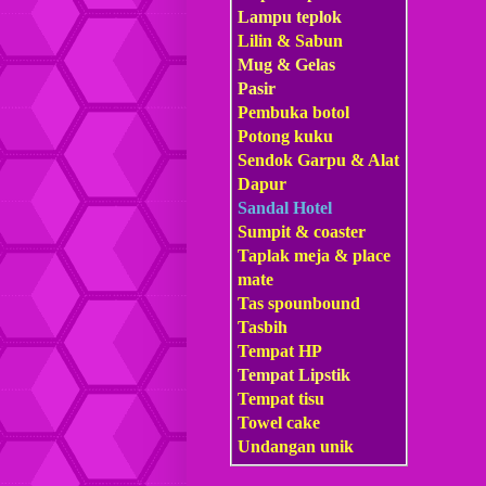
Lampu teplok
Lilin & Sabun
Mug & Gelas
Pasir
Pembuka botol
Potong kuku
Sendok Garpu & Alat
Dapur
Sandal Hotel
Sumpit & coaster
Taplak meja & place
mate
Tas s
pounbound
Tasbih
Tempat HP
Tempat Lipstik
Tempat tisu
Towel cake
Undangan unik