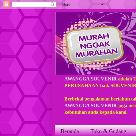
AWANGGA SOUVENIR
adalah 
PERUSAHAAN baik SOUVENIR loka
Berbekal pengalaman bertahun ta
AWANGGA SOUVENIR
juga mem
kebutuhan anda kepada kami.
Beranda
Toko & Gudang