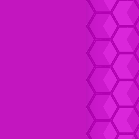
Dompet kulit Cewek Halus
Dompet Kulit pria Keren