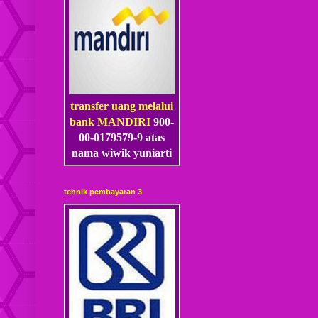
transfer uang melalui
bank MANDIRI
900-
00-0179579-9 atas
nama wiwik yuniarti
tehnik pembayaran 3