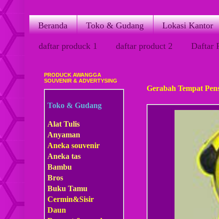
Beranda
Toko & Gudang
Lokasi Kantor
daftar produck 1
daftar product 2
Daftar 
PRODUCK AWANGGA
Rabu, 07 Maret 2012
SOUVENIR & ADVERTYSING
Gerabah Tempat Pens
Toko & Gudang
Alat Tulis
Anyaman
Aneka souvenir
Aneka tas
Bambu
Bros
Buku Tamu
Cermin&Sisir
Daun