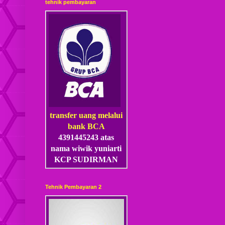
tehnik pembayaran
transfer uang melalui
bank BCA
4391445243 atas
nama wiwik yuniarti
KCP SUDIRMAN
Tehnik Pembayaran 2