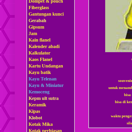
Dompet & pouch
Fiberglass
Gantungan kunci
Gerabah
Gipsum
Jam
Kain flanel
Kalender abadi
Kalkulator
Kaos Flanel
Kartu Undangan
Kayu batik
Kayu Telenan
souveni
Kayu & Miniatur
untuk menamb
Kemoceng
bisa
Kepm
ult sutra
bisa di ke
Keramik
Kipas
waktu penger
Klobot
si
Kotak Mika
Kotak perhiasan