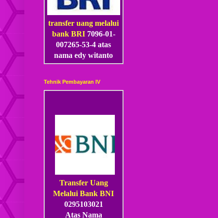
transfer uang melalui
bank BRI
7096-01-
007265-53
-4
atas
nama edy witanto
Tehnik Pembayaran IV
Transfer Uang
Melalui Bank BNI
0295103021
Atas Nama