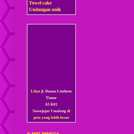
Towel cake
Undangan unik
Lihat
jl. Danau Limboto
Timur
A5 K01
Sawojajar I malang
di
peta yang lebih besar
ALAMAT AWANGGA