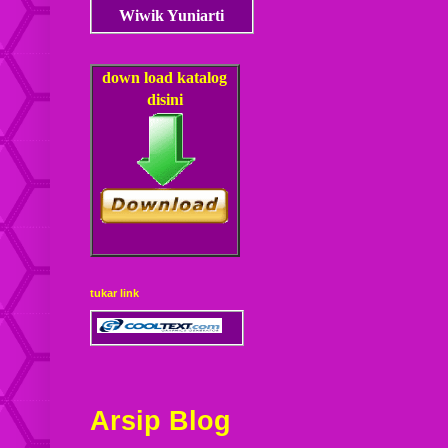
Wiwik Yuniarti
down load
katalog
disini
tukar link
Arsip Blog