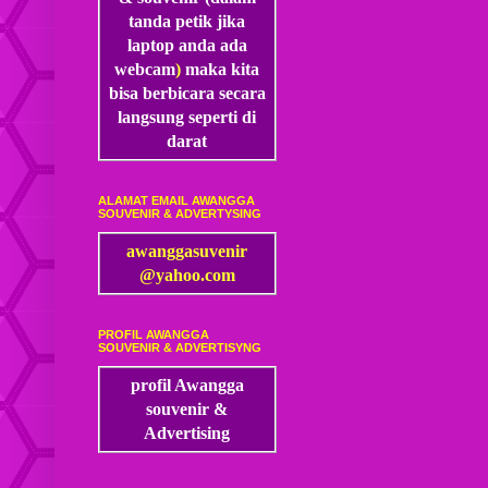
tanda petik jika
laptop anda ada
webcam
)
maka kita
bisa
berbicara secara
langsung seperti di
darat
ALAMAT EMAIL AWANGGA
SOUVENIR & ADVERTYSING
awanggasuvenir
@yahoo.com
PROFIL AWANGGA
SOUVENIR & ADVERTISYNG
profil Awangga
souvenir &
Advertising