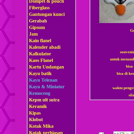
Dompet & pouch
Fiberglass
Gantungan kunci
Gerabah
Gipsum
Ge
Jam
Kain flanel
Kalender abadi
souveni
Kalkulator
untuk menamb
Kaos Flanel
bisa
Kartu Undangan
Kayu batik
bisa di ke
Kayu Telenan
Kayu & Miniatur
waktu penger
Kemoceng
si
Kepm
ult sutra
Keramik
Kipas
Klobot
Kotak Mika
Kotak perhiasan