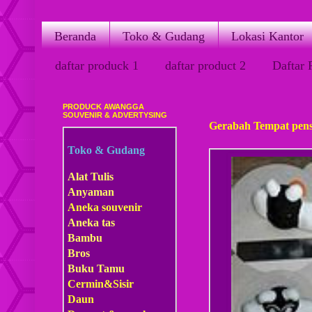
Beranda
Toko & Gudang
Lokasi Kantor
daftar produck 1
daftar product 2
Daftar 
PRODUCK AWANGGA
Senin, 05 Maret 2012
SOUVENIR & ADVERTYSING
Gerabah Tempat pensi
Toko & Gudang
Alat Tulis
Anyaman
Aneka souvenir
Aneka tas
Bambu
Bros
Buku Tamu
Cermin&Sisir
Daun