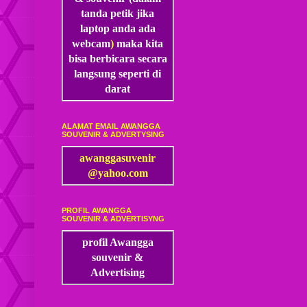
tanda petik jika
laptop anda ada
webcam
)
maka kita
bisa
berbicara secara
langsung seperti di
darat
ALAMAT EMAIL AWANGGA
SOUVENIR & ADVERTYSING
awanggasuvenir
@yahoo.com
PROFIL AWANGGA
SOUVENIR & ADVERTISYNG
profil Awangga
souvenir &
Advertising