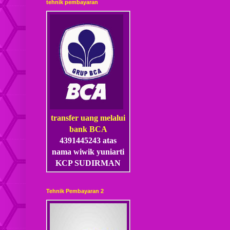
tehnik pembayaran
transfer uang melalui
bank BCA
4391445243 atas
nama wiwik yuniarti
KCP SUDIRMAN
Tehnik Pembayaran 2