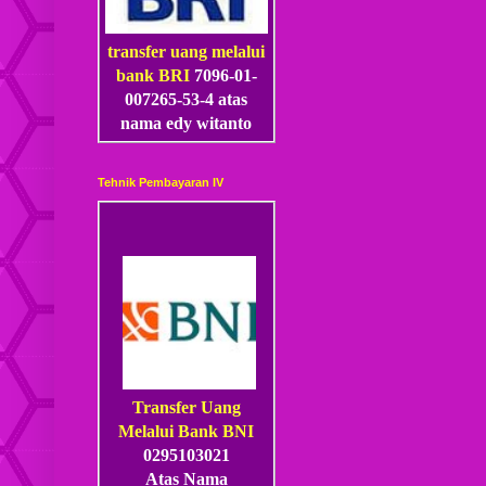
transfer uang melalui
bank BRI
7096-01-
007265-53
-4
atas
nama edy witanto
Tehnik Pembayaran IV
Transfer Uang
Melalui Bank BNI
0295103021
Atas Nama