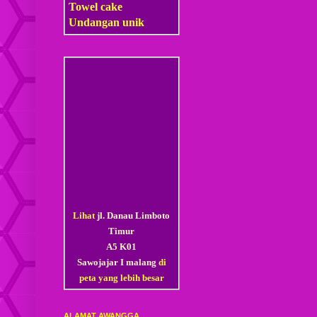
Towel cake
Undangan unik
Lihat
jl. Danau Limboto
Timur
A5 K01
Sawojajar I malang
di
peta yang lebih besar
ALAMAT AWANGGA