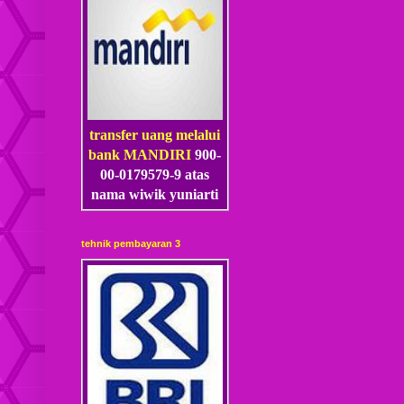
transfer uang melalui
bank MANDIRI
900-
00-0179579-9 atas
nama wiwik yuniarti
tehnik pembayaran 3