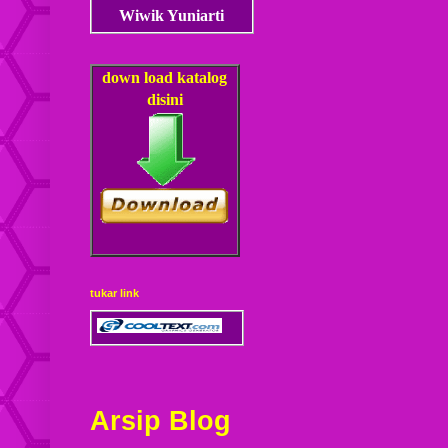
Wiwik Yuniarti
down load
katalog
disini
tukar link
Arsip Blog