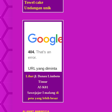
Towel cake
Undangan unik
Lihat
jl. Danau Limboto
Timur
A5 K01
Sawojajar I malang
di
peta yang lebih besar
ALAMAT AWANGGA