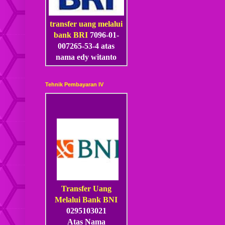
transfer uang melalui
bank BRI
7096-01-
007265-53
-4
atas
nama edy witanto
Tehnik Pembayaran IV
Transfer Uang
Melalui Bank BNI
0295103021
Atas Nama