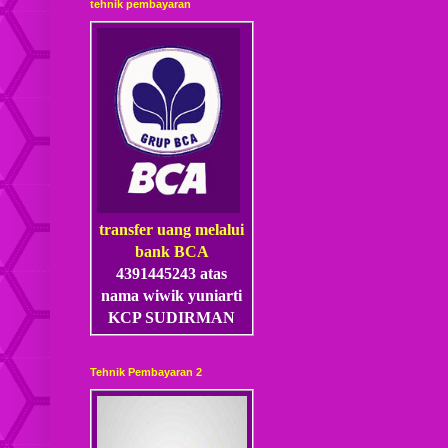
tehnik pembayaran
transfer uang melalui
bank BCA
4391445243 atas
nama wiwik yuniarti
KCP SUDIRMAN
Tehnik Pembayaran 2