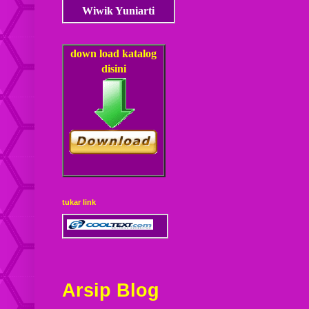
Wiwik Yuniarti
down load
katalog
disini
tukar link
Arsip Blog