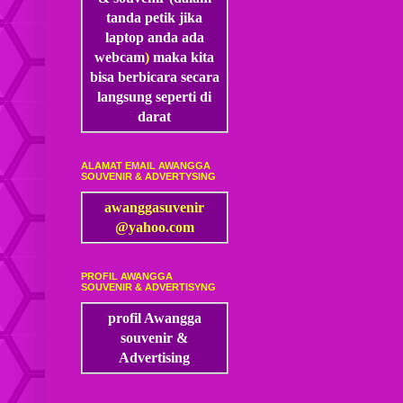
tanda petik jika
laptop anda ada
webcam
)
maka kita
bisa
berbicara secara
langsung seperti di
darat
ALAMAT EMAIL AWANGGA
SOUVENIR & ADVERTYSING
awanggasuvenir
@yahoo.com
PROFIL AWANGGA
SOUVENIR & ADVERTISYNG
profil Awangga
souvenir &
Advertising