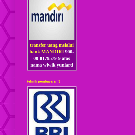
transfer uang melalui
bank MANDIRI
900-
00-0179579-9 atas
nama wiwik yuniarti
tehnik pembayaran 3