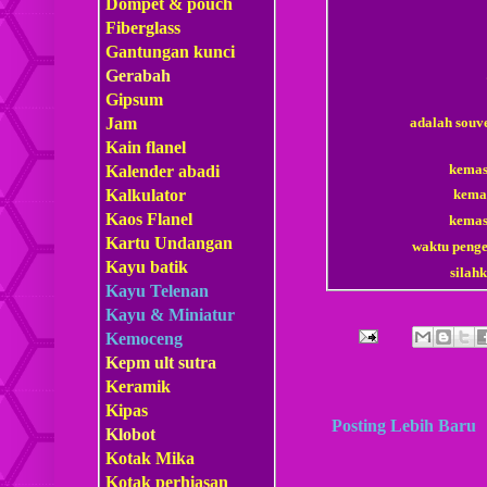
Dompet & pouch
Fiberglass
Gantungan kunci
Gerabah
Gipsum
adalah souv
Jam
Kain flanel
kemasa
Kalender abadi
kemas
Kalkulator
Kaos Flanel
kema
Kartu Undangan
waktu penge
Kayu batik
sila
Kayu Telenan
Kayu & Miniatur
Kemoceng
Kepm
ult sutra
Keramik
Kipas
Posting Lebih Baru
Klobot
Kotak Mika
Kotak perhiasan