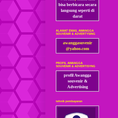
bisa
berbicara secara
langsung seperti di
darat
ALAMAT EMAIL AWANGGA
SOUVENIR & ADVERTYSING
awanggasuvenir
@yahoo.com
PROFIL AWANGGA
SOUVENIR & ADVERTISYNG
profil Awangga
souvenir &
Advertising
tehnik pembayaran