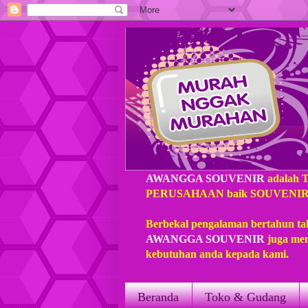
AWANGGA SOUVENIR
adalah 
PERUSAHAAN baik SOUVENIR loka
Berbekal pengalaman bertahun ta
AWANGGA SOUVENIR
juga mem
kebutuhan anda kepada kami.
Beranda
Toko & Gudang