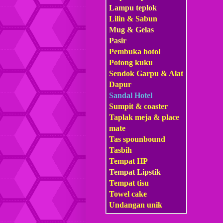
Lampu teplok
Lilin & Sabun
Mug & Gelas
Pasir
Pembuka botol
Potong kuku
Sendok Garpu & Alat
Dapur
Sandal Hotel
Sumpit & coaster
Taplak meja & place
mate
Tas s
pounbound
Tasbih
Tempat HP
Tempat Lipstik
Tempat tisu
Towel cake
Undangan unik