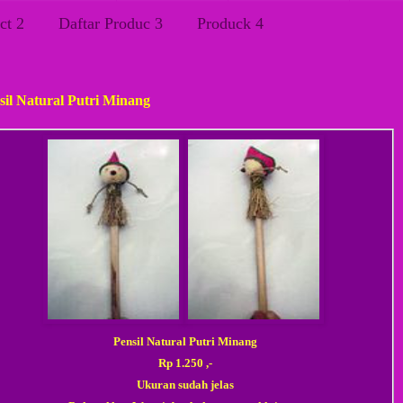
ct 2
Daftar Produc 3
Produck 4
a, 17 April 2012
sil Natural Putri Minang
Pensil Natural Putri Minang
Rp 1.250 ,-
Ukuran sudah jelas