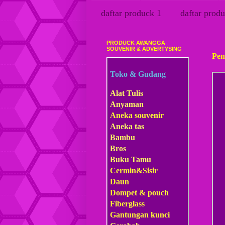
daftar produck 1
daftar produ
PRODUCK AWANGGA
Selas
SOUVENIR & ADVERTYSING
Pen
Toko & Gudang
Alat Tulis
Anyaman
Aneka souvenir
Aneka tas
Bambu
Bros
Buku Tamu
Cermin&Sisir
Daun
Dompet & pouch
Fiberglass
Gantungan kunci