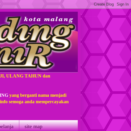
Dompet Kulit Sambung
AJI, ULANG TAHUN dan
Dompet Kulit Sambung
Kancing
ING
yang berganti nama menjadi
t info semoga anda mempercayakan
belanja
site map