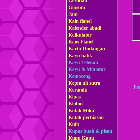
Gerabah
Gipsum
Jam
Kain flanel
Kalender abadi
Kalkulator
Kaos Flanel
Kartu Undangan
Kayu batik
Kayu Telenan
Kayu & Miniatur
Kemoceng
Kepm
ult sutra
Po
Keramik
Kipas
Klobot
Kotak Mika
Kotak perhiasan
Kulit
Kupas buah & pisau
Kupu Kupu