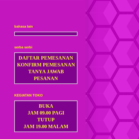
Dompet Kulit Pria Jantan
bahasa lain
serba serbi
Dompet kulit Cewek
DAFTAR PEMESANAN
KONFIRM PEMESANAN
TANYA JAWAB
PESANAN
KEGIATAN TOKO
BUKA
JAM 09.00 PAGI
Dompet kulit Cewek Halus
TUTUP
JAM 19.00 MALAM