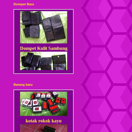
Dompet Baru
Dompet Kulit Sambung
Dompet Kulit Sambung
Barang baru
Kancing
kotak rokok kayu