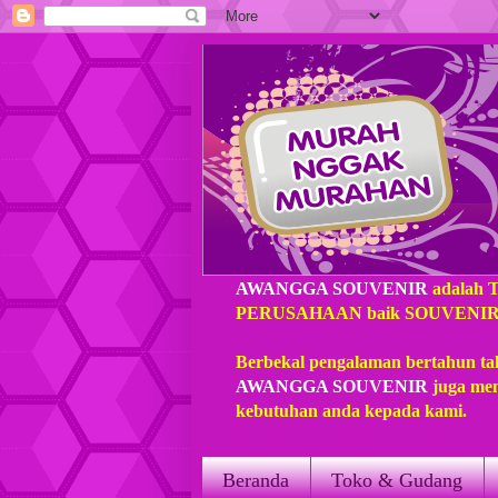
AWANGGA SOUVENIR
adalah 
PERUSAHAAN baik SOUVENIR loka
Berbekal pengalaman bertahun ta
AWANGGA SOUVENIR
juga mem
kebutuhan anda kepada kami.
Beranda
Toko & Gudang