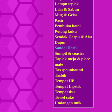
Lampu teplok
Lilin & Sabun
Mug & Gelas
Pasir
Pembuka botol
Potong kuku
Sendok Garpu & Alat
Dapur
Sandal Hotel
Sumpit & coaster
Taplak meja & place
mate
Tas s
pounbound
Tasbih
Tempat HP
Tempat Lipstik
Tempat tisu
Towel cake
Undangan unik