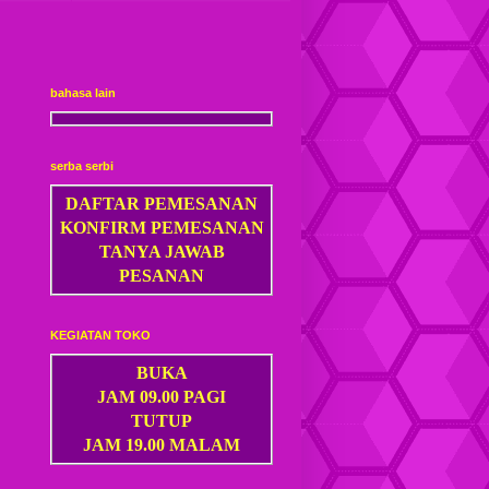
bahasa lain
serba serbi
DAFTAR PEMESANAN
KONFIRM PEMESANAN
TANYA JAWAB
PESANAN
KEGIATAN TOKO
BUKA
JAM 09.00 PAGI
TUTUP
JAM 19.00 MALAM