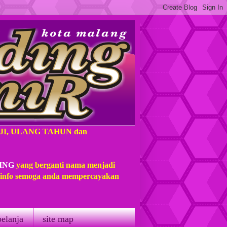
AJI, ULANG TAHUN dan
ING
yang berganti nama menjadi
t info semoga anda mempercayakan
belanja
site map