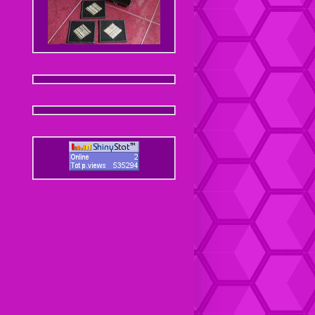
Dompet Kulit Pria Jantan
Coaster / Tatakan Gelas
Kulit
Dompet kulit Cewek
Coaster / Tatakan Gelas
Batik
Dompet kulit Cewek Halus