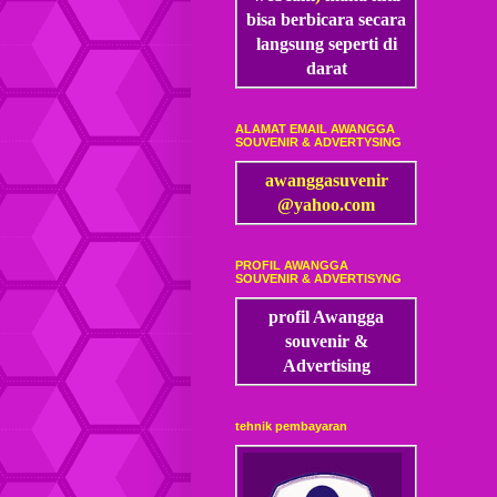
bisa
berbicara secara
langsung seperti di
darat
ALAMAT EMAIL AWANGGA
SOUVENIR & ADVERTYSING
awanggasuvenir
@yahoo.com
PROFIL AWANGGA
SOUVENIR & ADVERTISYNG
profil Awangga
souvenir &
Advertising
tehnik pembayaran