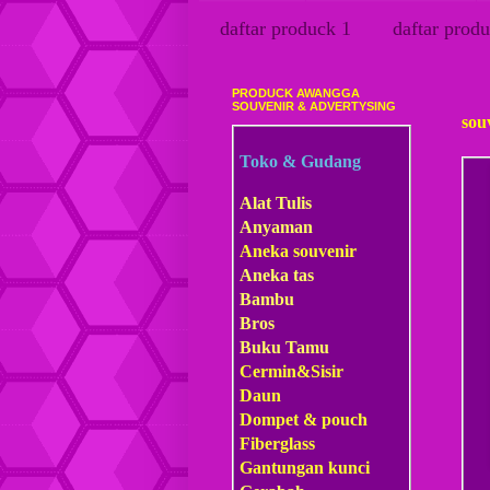
daftar produck 1
daftar produ
PRODUCK AWANGGA
Kami
SOUVENIR & ADVERTYSING
sou
Toko & Gudang
Alat Tulis
Anyaman
Aneka souvenir
Aneka tas
Bambu
Bros
Buku Tamu
Cermin&Sisir
Daun
Dompet & pouch
Fiberglass
Gantungan kunci