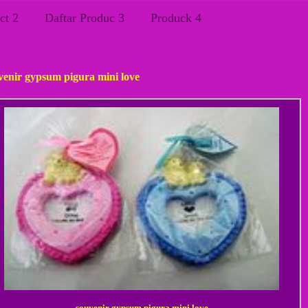
ct 2
Daftar Produc 3
Produck 4
s, 19 April 2012
venir gypsum pigura mini love
souvenir gypsum pigura mini love