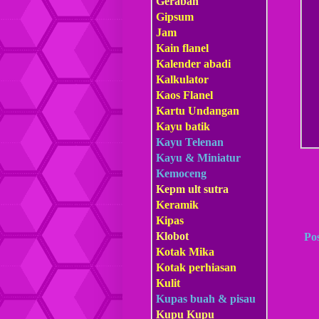
Gerabah
Gipsum
Jam
Kain flanel
Kalender abadi
Kalkulator
Kaos Flanel
Kartu Undangan
Kayu batik
Kayu Telenan
Kayu & Miniatur
Kemoceng
Kepm
ult sutra
Keramik
Kipas
Klobot
Po
Kotak Mika
Kotak perhiasan
Kulit
Kupas buah & pisau
Kupu Kupu