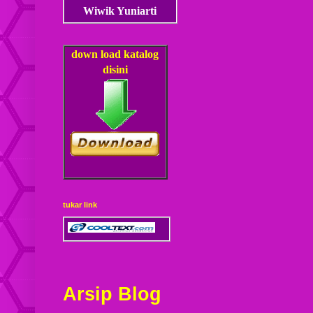
Wiwik Yuniarti
down load
katalog
disini
tukar link
Arsip Blog