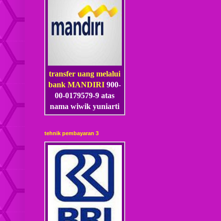
transfer uang melalui
bank MANDIRI
900-
00-0179579-9 atas
nama wiwik yuniarti
tehnik pembayaran 3