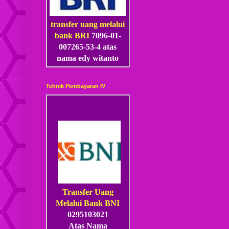
transfer uang melalui
bank BRI
7096-01-
007265-53
-4
atas
nama edy witanto
Tehnik Pembayaran IV
Transfer Uang
Melalui Bank BNI
0295103021
Atas Nama