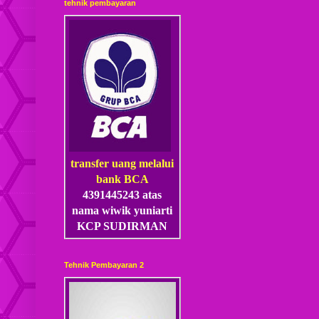
tehnik pembayaran
transfer uang melalui
bank BCA
4391445243 atas
nama wiwik yuniarti
KCP SUDIRMAN
Tehnik Pembayaran 2