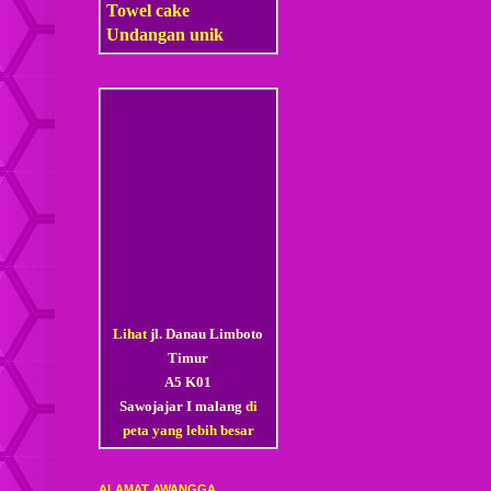
Towel cake
Undangan unik
Lihat
jl. Danau Limboto
Timur
A5 K01
Sawojajar I malang
di
peta yang lebih besar
ALAMAT AWANGGA