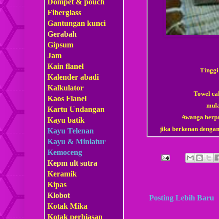
Dompet & pouch
Fiberglass
Gantungan kunci
Gerabah
Gipsum
Jam
Kain flanel
Tinggi
Kalender abadi
Kalkulator
Towel ca
Kaos Flanel
mula
Kartu Undangan
Awanga berpa
Kayu batik
jika berkenan dengan
Kayu Telenan
Kayu & Miniatur
Kemoceng
Kepm
ult sutra
Keramik
Kipas
Klobot
Posting Lebih Baru
Kotak Mika
Kotak perhiasan