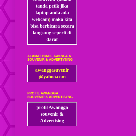
tanda petik jika
laptop anda ada
webcam
)
maka kita
bisa
berbicara secara
langsung seperti di
darat
ALAMAT EMAIL AWANGGA
SOUVENIR & ADVERTYSING
awanggasuvenir
@yahoo.com
PROFIL AWANGGA
SOUVENIR & ADVERTISYNG
profil Awangga
souvenir &
Advertising