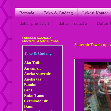
Beranda
Toko & Gudang
Lokasi Kantor
daftar produck 1
daftar product 2
Daftar 
PRODUCK AWANGGA
Kamis, 17 Mei 2012
SOUVENIR & ADVERTYSING
Souvenir Towel cup ca
Toko & Gudang
Alat Tulis
Anyaman
Aneka souvenir
Aneka tas
Bambu
Bros
Buku Tamu
Cermin&Sisir
Daun