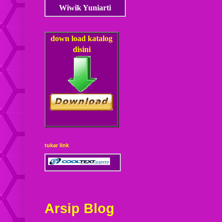
Wiwik Yuniarti
down load
katalog
disini
tukar link
Arsip Blog