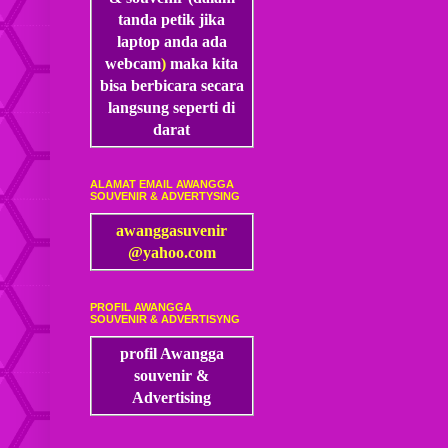
tanda petik jika
laptop anda ada
webcam
)
maka kita
bisa
berbicara secara
langsung seperti di
darat
ALAMAT EMAIL AWANGGA
SOUVENIR & ADVERTYSING
awanggasuvenir
@yahoo.com
PROFIL AWANGGA
SOUVENIR & ADVERTISYNG
profil Awangga
souvenir &
Advertising