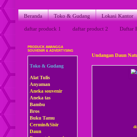
Beranda
Toko & Gudang
Lokasi Kantor
daftar produck 1
daftar product 2
Daftar 
PRODUCK AWANGGA
Kamis, 21 Juni 2012
SOUVENIR & ADVERTYSING
Undangan Daun Natu
Toko & Gudang
Alat Tulis
Anyaman
Aneka souvenir
Aneka tas
Bambu
Bros
Buku Tamu
Cermin&Sisir
d
Daun