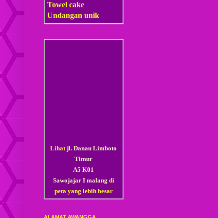
Towel cake
Undangan unik
Lihat
jl. Danau Limboto
Timur
A5 K01
Sawojajar I malang
di
peta yang lebih besar
ALAMAT AWANGGA