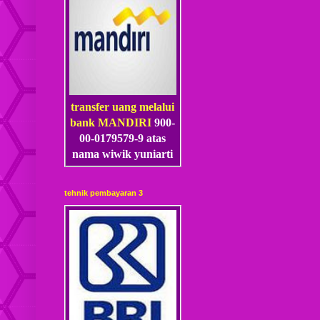
transfer uang melalui
bank MANDIRI
900-
00-0179579-9 atas
nama wiwik yuniarti
tehnik pembayaran 3