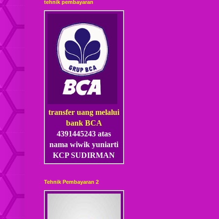
tehnik pembayaran
transfer uang melalui
bank BCA
4391445243 atas
nama wiwik yuniarti
KCP SUDIRMAN
Tehnik Pembayaran 2