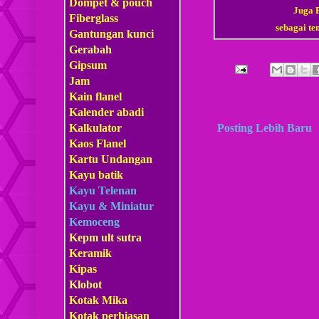
Dompet & pouch
Juga
Fiberglass
sebagai te
Gantungan kunci
Gerabah
Gipsum
Jam
Kain flanel
Kalender abadi
Posting Lebih Baru
Kalkulator
Kaos Flanel
Kartu Undangan
Kayu batik
Kayu Telenan
Kayu & Miniatur
Kemoceng
Kepm
ult sutra
Keramik
Kipas
Klobot
Kotak Mika
Kotak perhiasan