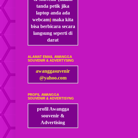
tanda petik jika
laptop anda ada
webcam
)
maka kita
bisa
berbicara secara
langsung seperti di
darat
ALAMAT EMAIL AWANGGA
SOUVENIR & ADVERTYSING
awanggasuvenir
@yahoo.com
PROFIL AWANGGA
SOUVENIR & ADVERTISYNG
profil Awangga
souvenir &
Advertising