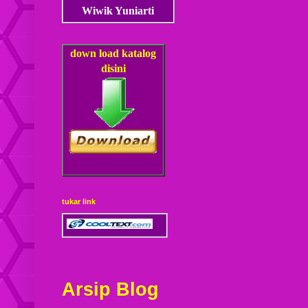
Wiwik Yuniarti
down load
katalog
disini
tukar link
Arsip Blog