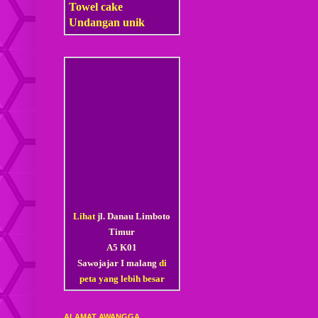
Towel cake
Undangan unik
Lihat
jl. Danau Limboto
Timur
A5 K01
Sawojajar I malang
di
peta yang lebih besar
ALAMAT AWANGGA