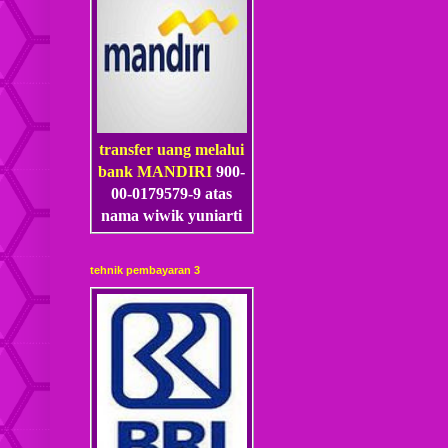
transfer uang melalui
bank MANDIRI
900-
00-0179579-9 atas
nama wiwik yuniarti
tehnik pembayaran 3