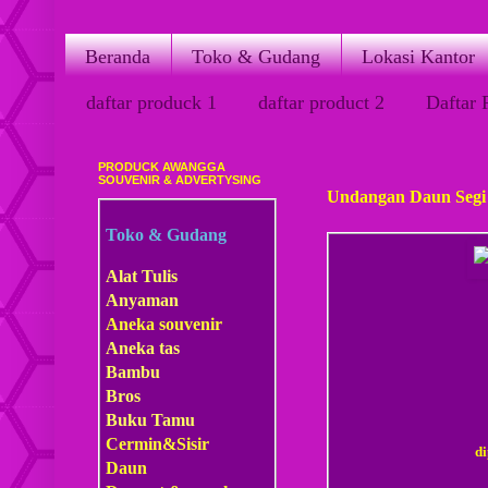
Beranda
Toko & Gudang
Lokasi Kantor
daftar produck 1
daftar product 2
Daftar 
PRODUCK AWANGGA
Kamis, 21 Juni 2012
SOUVENIR & ADVERTYSING
Undangan Daun Segi
Toko & Gudang
Alat Tulis
Anyaman
Aneka souvenir
Aneka tas
Bambu
Bros
Buku Tamu
Cermin&Sisir
d
Daun