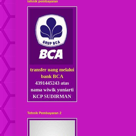
tehnik pembayaran
transfer uang melalui
bank BCA
4391445243 atas
nama wiwik yuniarti
KCP SUDIRMAN
Tehnik Pembayaran 2