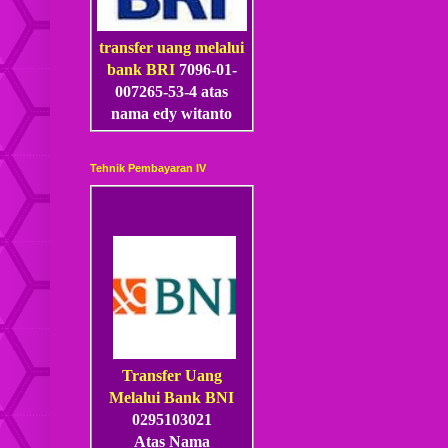
transfer uang melalui
bank BRI
7096-01-
007265-53
-4
atas
nama edy witanto
Tehnik Pembayaran IV
Transfer Uang
Melalui Bank BNI
0295103021
Atas Nama