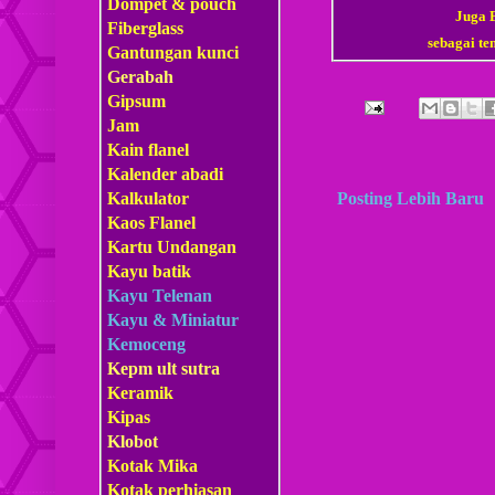
Dompet & pouch
Juga
Fiberglass
sebagai te
Gantungan kunci
Gerabah
Gipsum
Jam
Kain flanel
Kalender abadi
Posting Lebih Baru
Kalkulator
Kaos Flanel
Kartu Undangan
Kayu batik
Kayu Telenan
Kayu & Miniatur
Kemoceng
Kepm
ult sutra
Keramik
Kipas
Klobot
Kotak Mika
Kotak perhiasan