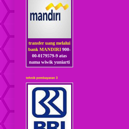
transfer uang melalui
bank MANDIRI
900-
00-0179579-9 atas
nama wiwik yuniarti
tehnik pembayaran 3