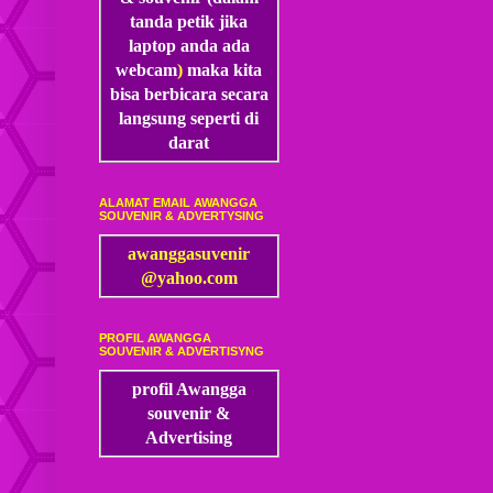
tanda petik jika
laptop anda ada
webcam
)
maka kita
bisa
berbicara secara
langsung seperti di
darat
ALAMAT EMAIL AWANGGA
SOUVENIR & ADVERTYSING
awanggasuvenir
@yahoo.com
PROFIL AWANGGA
SOUVENIR & ADVERTISYNG
profil Awangga
souvenir &
Advertising