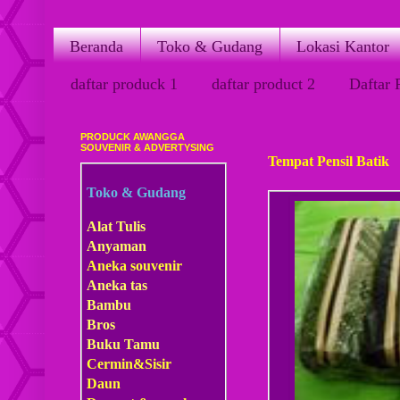
Beranda
Toko & Gudang
Lokasi Kantor
daftar produck 1
daftar product 2
Daftar 
PRODUCK AWANGGA
Sabtu, 21 Juli 2012
SOUVENIR & ADVERTYSING
Tempat Pensil Batik
Toko & Gudang
Alat Tulis
Anyaman
Aneka souvenir
Aneka tas
Bambu
Bros
Buku Tamu
Cermin&Sisir
Daun