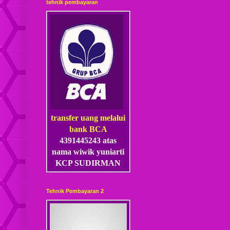
tehnik pembayaran
transfer uang melalui
bank BCA
4391445243 atas
nama wiwik yuniarti
KCP SUDIRMAN
Tehnik Pembayaran 2