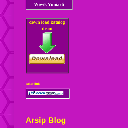
Wiwik Yuniarti
down load
katalog
disini
tukar link
Arsip Blog