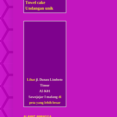
Towel cake
Undangan unik
Lihat
jl. Danau Limboto
Timur
A5 K01
Sawojajar I malang
di
peta yang lebih besar
ALAMAT AWANGGA