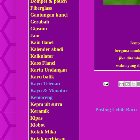
Dompet & pouch
Fiberglass
Gantungan kunci
Gerabah
Gipsum
Jam
Kain flanel
Tempa
Kalender abadi
berguna untuk
Kalkulator
jika ditamb
Kaos Flanel
waktu yang d
Kartu Undangan
Kayu batik
Kayu Telenan
Kayu & Miniatur
Kemoceng
Kepm
ult sutra
Posting Lebih Baru
Keramik
Kipas
Klobot
Kotak Mika
Kotak perhiasan