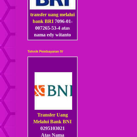
transfer uang melalui
bank BRI
7096-01-
007265-53
-4
atas
nama edy witanto
Tehnik Pembayaran IV
Transfer Uang
Melalui Bank BNI
0295103021
Atas Nama