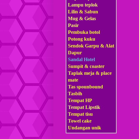
Lampu teplok
Lilin & Sabun
Mug & Gelas
Pasir
Pembuka botol
Potong kuku
Sendok Garpu & Alat
Dapur
Sandal Hotel
Sumpit & coaster
Taplak meja & place
mate
Tas s
pounbound
Tasbih
Tempat HP
Tempat Lipstik
Tempat tisu
Towel cake
Undangan unik