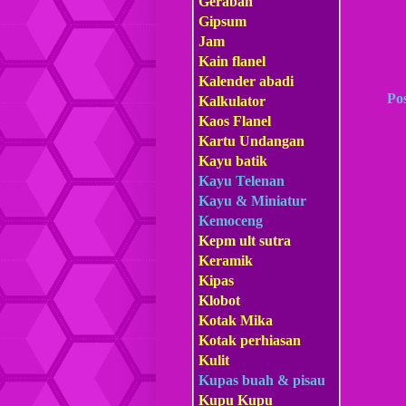
Gerabah
Gipsum
Jam
Kain flanel
Kalender abadi
Po
Kalkulator
Kaos Flanel
Kartu Undangan
Kayu batik
Kayu Telenan
Kayu & Miniatur
Kemoceng
Kepm
ult sutra
Keramik
Kipas
Klobot
Kotak Mika
Kotak perhiasan
Kulit
Kupas buah & pisau
Kupu Kupu