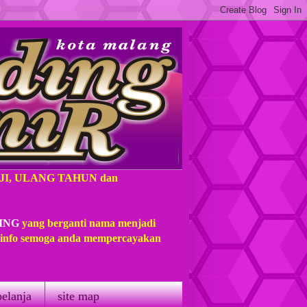
AJI, ULANG TAHUN dan
ING
yang berganti nama menjadi
t info semoga anda mempercayakan
belanja
site map