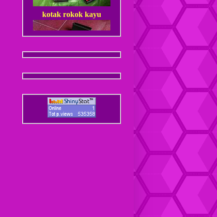
kotak rokok kayu
Dompet Kulit Pria Jantan
Coaster / Tatakan Gelas
Kulit
Dompet kulit Cewek
Coaster / Tatakan Gelas
Batik
Dompet kulit Cewek Halus