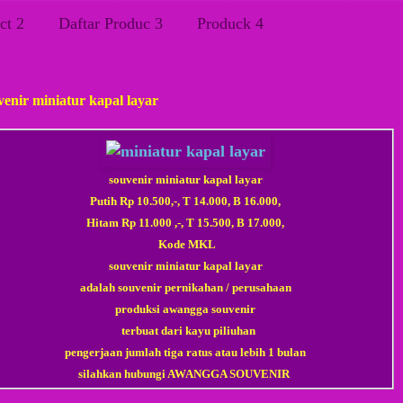
ct 2
Daftar Produc 3
Produck 4
t, 06 Juli 2012
venir miniatur kapal layar
souvenir
miniatur kapal layar
Putih Rp 10.500,-, T 14.000, B 16.000,
Hitam Rp 11.000 ,-, T 15.500, B 17.000,
Kode MKL
souvenir
miniatur kapal layar
adalah souvenir pernikahan / perusahaan
produksi awangga souvenir
terbuat dari kayu piliuhan
pengerjaan jumlah tiga ratus atau lebih 1 bulan
silahkan hubungi AWANGGA SOUVENIR