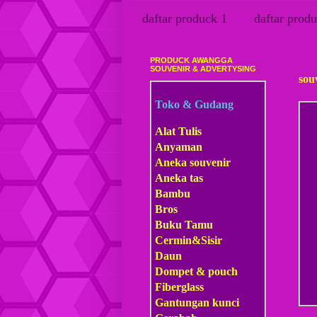
daftar produck 1
daftar produ
PRODUCK AWANGGA
Juma
SOUVENIR & ADVERTYSING
sou
Toko & Gudang
Alat Tulis
Anyaman
Aneka souvenir
Aneka tas
Bambu
Bros
Buku Tamu
Cermin&Sisir
Daun
Dompet & pouch
Fiberglass
Gantungan kunci