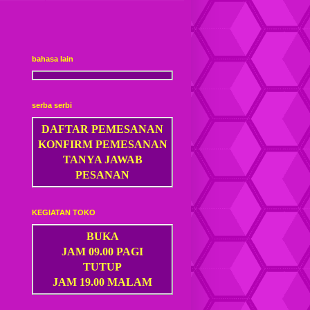
bahasa lain
serba serbi
DAFTAR PEMESANAN
KONFIRM PEMESANAN
TANYA JAWAB
PESANAN
KEGIATAN TOKO
BUKA
JAM 09.00 PAGI
TUTUP
JAM 19.00 MALAM