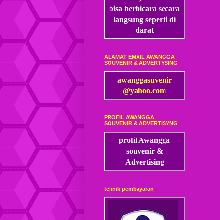
bisa
berbicara secara
langsung seperti di
darat
ALAMAT EMAIL AWANGGA
SOUVENIR & ADVERTYSING
awanggasuvenir
@yahoo.com
PROFIL AWANGGA
SOUVENIR & ADVERTISYNG
profil Awangga
souvenir &
Advertising
tehnik pembayaran