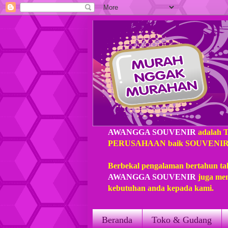
AWANGGA SOUVENIR
adalah 
PERUSAHAAN baik SOUVENIR loka
Berbekal pengalaman bertahun ta
AWANGGA SOUVENIR
juga mem
kebutuhan anda kepada kami.
Beranda
Toko & Gudang