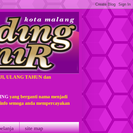
AJI, ULANG TAHUN dan
ING
yang berganti nama menjadi
t info semoga anda mempercayakan
belanja
site map