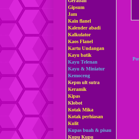
Gerabah
Gipsum
Jam
Kain flanel
Kalender abadi
Kalkulator
Kaos Flanel
Kartu Undangan
Kayu batik
Po
Kayu Telenan
Kayu & Miniatur
Kemoceng
Kepm
ult sutra
Keramik
Kipas
Klobot
Kotak Mika
Kotak perhiasan
Kulit
Kupas buah & pisau
Kupu Kupu