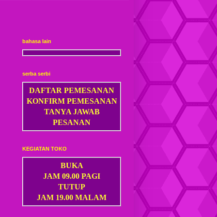
bahasa lain
serba serbi
DAFTAR PEMESANAN
KONFIRM PEMESANAN
TANYA JAWAB
PESANAN
KEGIATAN TOKO
BUKA
JAM 09.00 PAGI
TUTUP
JAM 19.00 MALAM