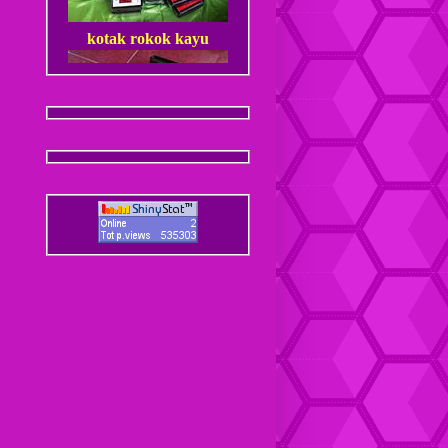
kotak rokok kayu
Dompet Kulit Pria Jantan
Coaster / Tatakan Gelas
Kulit
Dompet kulit Cewek
Coaster / Tatakan Gelas
Batik