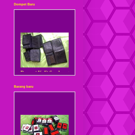
Dompet Baru
Dompet Kulit Sambung
Barang baru
Dompet Kulit Sambung
Kancing