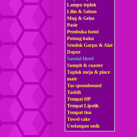
Lampu teplok
Lilin & Sabun
Mug & Gelas
Pasir
Pembuka botol
Potong kuku
Sendok Garpu & Alat
Dapur
Sandal Hotel
Sumpit & coaster
Taplak meja & place
mate
Tas s
pounbound
Tasbih
Tempat HP
Tempat Lipstik
Tempat tisu
Towel cake
Undangan unik