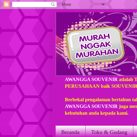
AWANGGA SOUVENIR
adalah 
PERUSAHAAN baik SOUVENIR loka
Berbekal pengalaman bertahun ta
AWANGGA SOUVENIR
juga mem
kebutuhan anda kepada kami.
Beranda
Toko & Gudang