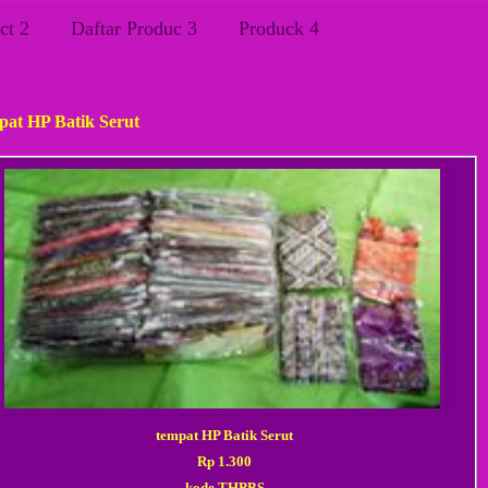
ct 2
Daftar Produc 3
Produck 4
, 21 Juli 2012
pat HP Batik Serut
tempat HP Batik Serut
Rp 1.300
kode T
HPBS