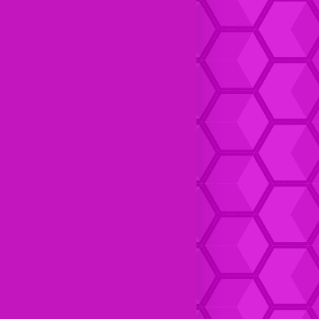
Dompet kulit Cewek Halus
Dompet Kulit pria Keren