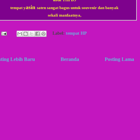
asin
tempat
y
saten sangat bagus untuk souvenir dan banyak
sekali manfaatnya,
Label:
tempat HP
sting Lebih Baru
Beranda
Posting Lama