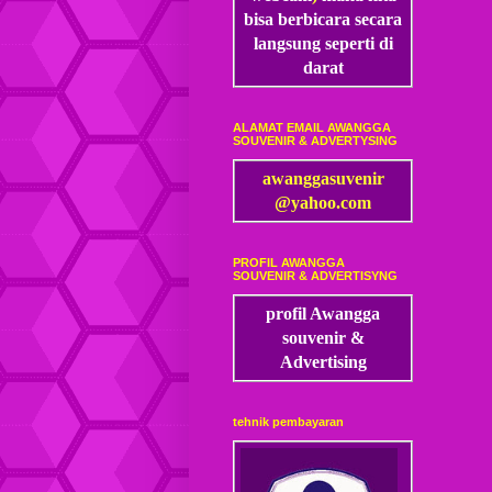
bisa
berbicara secara
langsung seperti di
darat
ALAMAT EMAIL AWANGGA
SOUVENIR & ADVERTYSING
awanggasuvenir
@yahoo.com
PROFIL AWANGGA
SOUVENIR & ADVERTISYNG
profil Awangga
souvenir &
Advertising
tehnik pembayaran