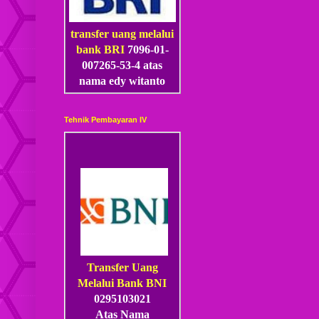
transfer uang melalui
bank BRI
7096-01-
007265-53
-4
atas
nama edy witanto
Tehnik Pembayaran IV
Transfer Uang
Melalui Bank BNI
0295103021
Atas Nama