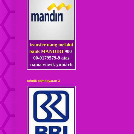
transfer uang melalui
bank MANDIRI
900-
00-0179579-9 atas
nama wiwik yuniarti
tehnik pembayaran 3