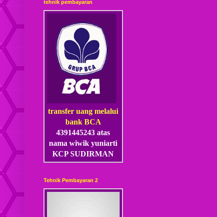
tehnik pembayaran
transfer uang melalui
bank BCA
4391445243 atas
nama wiwik yuniarti
KCP SUDIRMAN
Tehnik Pembayaran 2