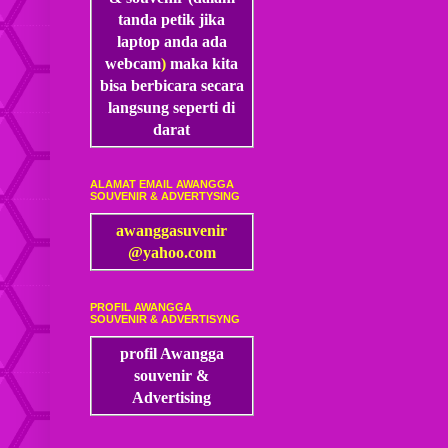
tanda petik jika
laptop anda ada
webcam
)
maka kita
bisa
berbicara secara
langsung seperti di
darat
ALAMAT EMAIL AWANGGA
SOUVENIR & ADVERTYSING
awanggasuvenir
@yahoo.com
PROFIL AWANGGA
SOUVENIR & ADVERTISYNG
profil Awangga
souvenir &
Advertising