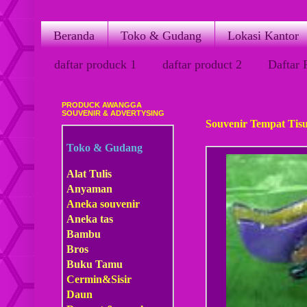
Beranda
Toko & Gudang
Lokasi Kantor
daftar produck 1
daftar product 2
Daftar 
PRODUCK AWANGGA
Jumat, 06 Juli 2012
SOUVENIR & ADVERTYSING
Souvenir Tempat Tis
Toko & Gudang
Alat Tulis
Anyaman
Aneka souvenir
Aneka tas
Bambu
Bros
Buku Tamu
Cermin&Sisir
Daun