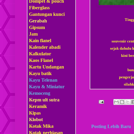
Dompet & pouch
Fiberglass
Gantungan kunci
Tingg
Gerabah
Gipsum
Jam
Kain flanel
souvenir cen
Kalender abadi
sejak dahulu 
Kalkulator
kini be
Kaos Flanel
Kartu Undangan
bun
Kayu batik
pengerja
Kayu Telenan
sila
Kayu & Miniatur
Kemoceng
Kepm
ult sutra
Keramik
Kipas
Klobot
Kotak Mika
Posting Lebih Baru
Kotak perhiasan