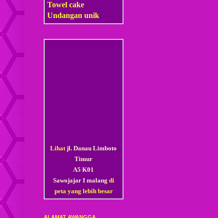
Towel cake
Undangan unik
Lihat
jl. Danau Limboto
Timur
A5 K01
Sawojajar I malang
di
peta yang lebih besar
ALAMAT AWANGGA