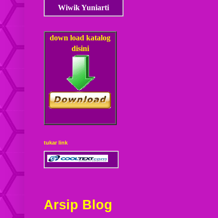
Wiwik Yuniarti
down load
katalog
disini
tukar link
Arsip Blog