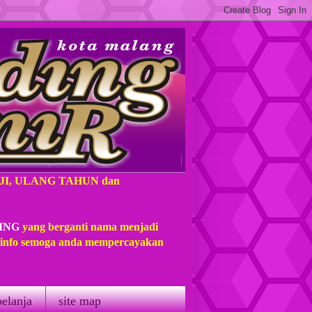
AJI, ULANG TAHUN dan
ING
yang berganti nama menjadi
t info semoga anda mempercayakan
belanja
site map