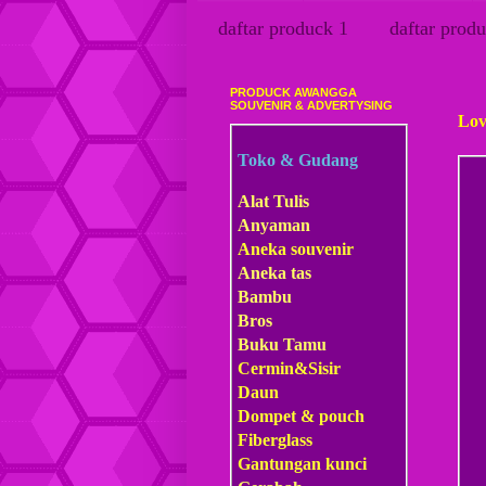
daftar produck 1
daftar produ
PRODUCK AWANGGA
Ming
SOUVENIR & ADVERTYSING
Lov
Toko & Gudang
Alat Tulis
Anyaman
Aneka souvenir
Aneka tas
Bambu
Bros
Buku Tamu
Cermin&Sisir
Daun
Dompet & pouch
Fiberglass
Gantungan kunci