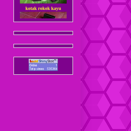
kotak rokok kayu
Dompet Kulit Pria Jantan
Coaster / Tatakan Gelas
Kulit
Dompet kulit Cewek
Coaster / Tatakan Gelas
Batik
Dompet kulit Cewek Halus