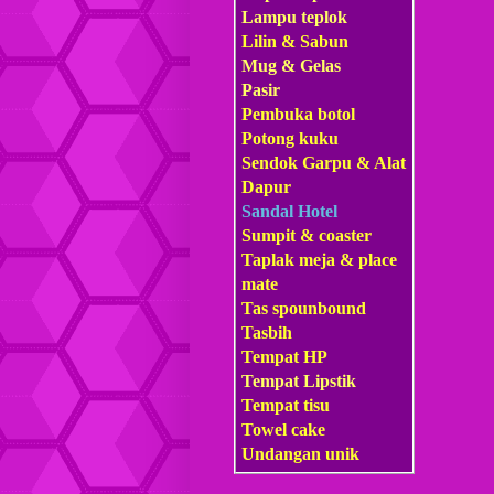
Lampu teplok
Lilin & Sabun
Mug & Gelas
Pasir
Pembuka botol
Potong kuku
Sendok Garpu & Alat
Dapur
Sandal Hotel
Sumpit & coaster
Taplak meja & place
mate
Tas s
pounbound
Tasbih
Tempat HP
Tempat Lipstik
Tempat tisu
Towel cake
Undangan unik