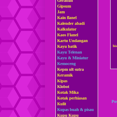
Gerabah
Gipsum
Jam
Kain flanel
Kalender abadi
Kalkulator
Kaos Flanel
Kartu Undangan
bi
Kayu batik
Kayu Telenan
Kayu & Miniatur
Kemoceng
Kepm
ult sutra
Keramik
Kipas
Klobot
Kotak Mika
Kotak perhiasan
Po
Kulit
Kupas buah & pisau
Kupu Kupu