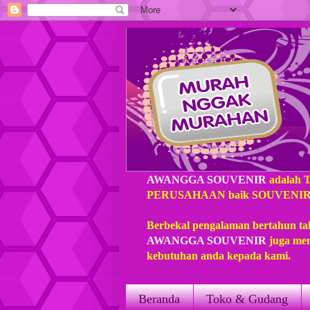
AWANGGA SOUVENIR
adalah 
PERUSAHAAN baik SOUVENIR loka
Berbekal pengalaman bertahun ta
AWANGGA SOUVENIR
juga mem
kebutuhan anda kepada kami.
Beranda
Toko & Gudang