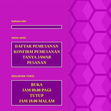
bahasa lain
serba serbi
DAFTAR PEMESANAN
KONFIRM PEMESANAN
TANYA JAWAB
PESANAN
KEGIATAN TOKO
BUKA
JAM 09.00 PAGI
TUTUP
JAM 19.00 MALAM