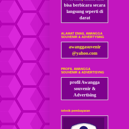
bisa
berbicara secara
langsung seperti di
darat
ALAMAT EMAIL AWANGGA
SOUVENIR & ADVERTYSING
awanggasuvenir
@yahoo.com
PROFIL AWANGGA
SOUVENIR & ADVERTISYNG
profil Awangga
souvenir &
Advertising
tehnik pembayaran