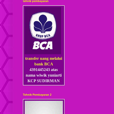
tehnik pembayaran
transfer uang melalui
bank BCA
4391445243 atas
nama wiwik yuniarti
KCP SUDIRMAN
Tehnik Pembayaran 2