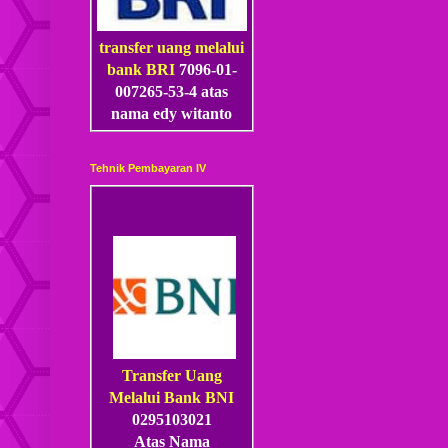
transfer uang melalui
bank BRI
7096-01-
007265-53
-4
atas
nama edy witanto
Tehnik Pembayaran IV
Transfer Uang
Melalui Bank BNI
0295103021
Atas Nama