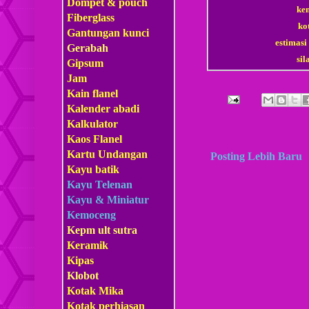
Dompet & pouch
ke
Fiberglass
ko
Gantungan kunci
estimasi
Gerabah
si
Gipsum
Jam
Kain flanel
Kalender abadi
Kalkulator
Kaos Flanel
Kartu Undangan
Posting Lebih Baru
Kayu batik
Kayu Telenan
Kayu & Miniatur
Kemoceng
Kepm
ult sutra
Keramik
Kipas
Klobot
Kotak Mika
Kotak perhiasan