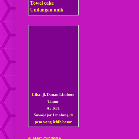
Towel cake
Undangan unik
Lihat
jl. Danau Limboto
Timur
A5 K01
Sawojajar I malang
di
peta yang lebih besar
ALAMAT AWANGGA