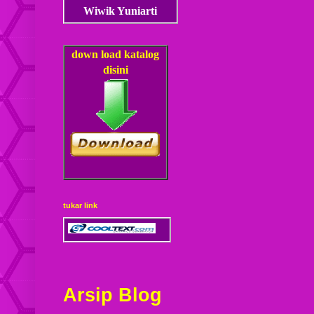
Wiwik Yuniarti
down load
katalog
disini
tukar link
Arsip Blog