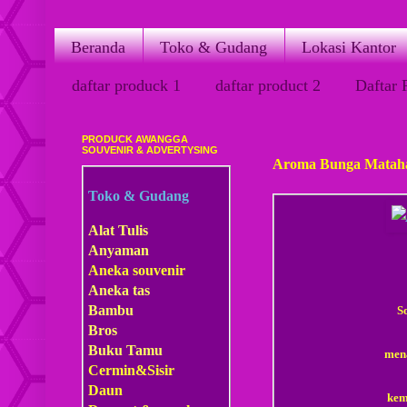
Beranda
Toko & Gudang
Lokasi Kantor
daftar produck 1
daftar product 2
Daftar 
PRODUCK AWANGGA
Sabtu, 21 Maret 2015
SOUVENIR & ADVERTYSING
Aroma Bunga Matah
Toko & Gudang
Alat Tulis
Anyaman
Aneka souvenir
Aneka tas
Bambu
S
Bros
Buku Tamu
mena
Cermin&Sisir
Daun
kem