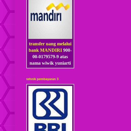
transfer uang melalui
bank MANDIRI
900-
00-0179579-9 atas
nama wiwik yuniarti
tehnik pembayaran 3