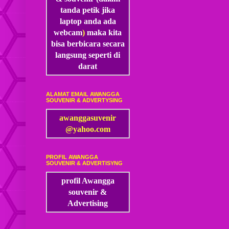
tanda petik jika
laptop anda ada
webcam
)
maka kita
bisa
berbicara secara
langsung seperti di
darat
ALAMAT EMAIL AWANGGA
SOUVENIR & ADVERTYSING
awanggasuvenir
@yahoo.com
PROFIL AWANGGA
SOUVENIR & ADVERTISYNG
profil Awangga
souvenir &
Advertising