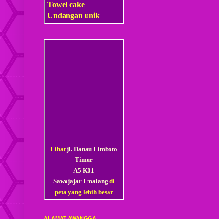
Towel cake
Undangan unik
Lihat
jl. Danau Limboto
Timur
A5 K01
Sawojajar I malang
di
peta yang lebih besar
ALAMAT AWANGGA