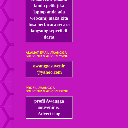
tanda petik jika
laptop anda ada
webcam
)
maka kita
bisa
berbicara secara
langsung seperti di
darat
ALAMAT EMAIL AWANGGA
SOUVENIR & ADVERTYSING
awanggasuvenir
@yahoo.com
PROFIL AWANGGA
SOUVENIR & ADVERTISYNG
profil Awangga
souvenir &
Advertising