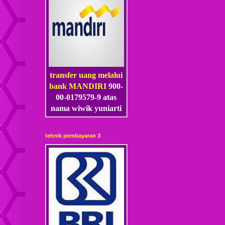
transfer uang melalui
bank MANDIRI
900-
00-0179579-9 atas
nama wiwik yuniarti
tehnik pembayaran 3