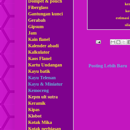
Dompet & pouch
ke
Fiberglass
ko
Gantungan kunci
estimasi
Gerabah
si
Gipsum
Jam
Kain flanel
Kalender abadi
Kalkulator
Kaos Flanel
Kartu Undangan
Posting Lebih Baru
Kayu batik
Kayu Telenan
Kayu & Miniatur
Kemoceng
Kepm
ult sutra
Keramik
Kipas
Klobot
Kotak Mika
Kotak perhiasan