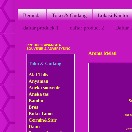
Beranda
Toko & Gudang
Lokasi Kantor
daftar produck 1
daftar product 2
Daftar 
PRODUCK AWANGGA
Minggu, 22 Maret 2015
SOUVENIR & ADVERTYSING
Aroma Melati
Toko & Gudang
Alat Tulis
Anyaman
Aneka souvenir
Aneka tas
Bambu
S
Bros
Buku Tamu
mena
Cermin&Sisir
Daun
kem