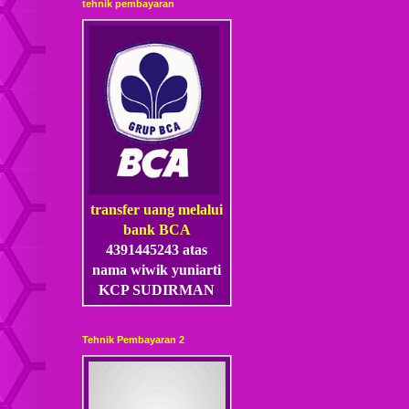
tehnik pembayaran
transfer uang melalui
bank BCA
4391445243 atas
nama wiwik yuniarti
KCP SUDIRMAN
Tehnik Pembayaran 2