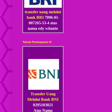
transfer uang melalui
bank BRI
7096-01-
007265-53
-4
atas
nama edy witanto
Tehnik Pembayaran IV
Transfer Uang
Melalui Bank BNI
0295103021
Atas Nama