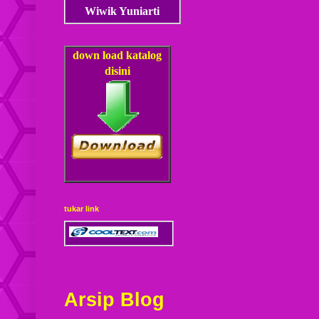
Wiwik Yuniarti
down load
katalog
disini
tukar link
Arsip Blog