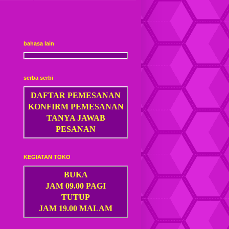
bahasa lain
serba serbi
DAFTAR PEMESANAN
KONFIRM PEMESANAN
TANYA JAWAB
PESANAN
KEGIATAN TOKO
BUKA
JAM 09.00 PAGI
TUTUP
JAM 19.00 MALAM