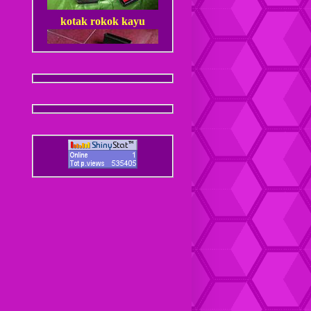
kotak rokok kayu
Dompet Kulit Pria Jantan
Coaster / Tatakan Gelas
Kulit
Dompet kulit Cewek
Coaster / Tatakan Gelas
Batik
Dompet kulit Cewek Halus