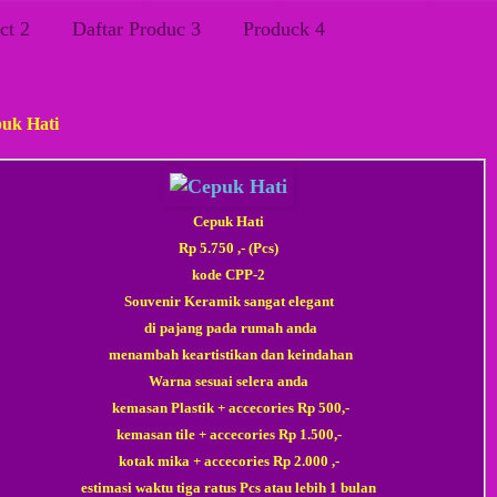
ct 2
Daftar Produc 3
Produck 4
u, 21 Maret 2015
uk Hati
Cepuk Hati
Rp
5.750
,- (Pcs)
kode CPP-2
Souvenir Keramik sangat elegant
di pajang pada rumah anda
menambah keartistikan dan keindahan
Warna sesuai selera anda
kemasan Plastik + accecories Rp 500,-
kemasan tile
+ accecories
Rp 1.500,-
kotak mika
+ accecories
Rp 2.000 ,-
estimasi waktu tiga ratus Pcs atau lebih 1 bulan