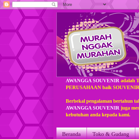
AWANGGA SOUVENIR
adalah 
PERUSAHAAN baik SOUVENIR loka
Berbekal pengalaman bertahun ta
AWANGGA SOUVENIR
juga mem
kebutuhan anda kepada kami.
Beranda
Toko & Gudang