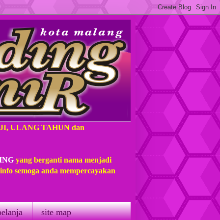
AJI, ULANG TAHUN dan
ING
yang berganti nama menjadi
t info semoga anda mempercayakan
belanja
site map