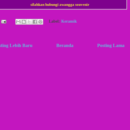
silahkan hubungi awangga souvenir
Label:
Keramik
sting Lebih Baru
Beranda
Posting Lama