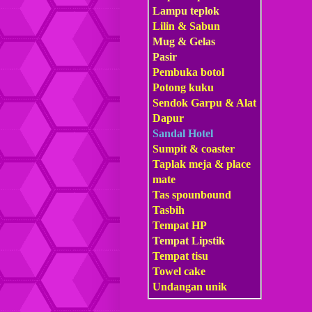
Lampu teplok
Lilin & Sabun
Mug & Gelas
Pasir
Pembuka botol
Potong kuku
Sendok Garpu & Alat
Dapur
Sandal Hotel
Sumpit & coaster
Taplak meja & place
mate
Tas s
pounbound
Tasbih
Tempat HP
Tempat Lipstik
Tempat tisu
Towel cake
Undangan unik