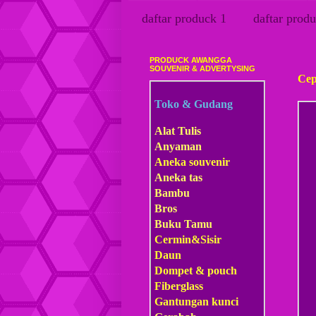
daftar produck 1
daftar produ
PRODUCK AWANGGA
Sabt
SOUVENIR & ADVERTYSING
Cep
Toko & Gudang
Alat Tulis
Anyaman
Aneka souvenir
Aneka tas
Bambu
Bros
Buku Tamu
Cermin&Sisir
Daun
Dompet & pouch
Fiberglass
Gantungan kunci