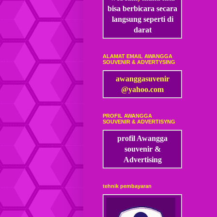
bisa
berbicara secara
langsung seperti di
darat
ALAMAT EMAIL AWANGGA
SOUVENIR & ADVERTYSING
awanggasuvenir
@yahoo.com
PROFIL AWANGGA
SOUVENIR & ADVERTISYNG
profil Awangga
souvenir &
Advertising
tehnik pembayaran