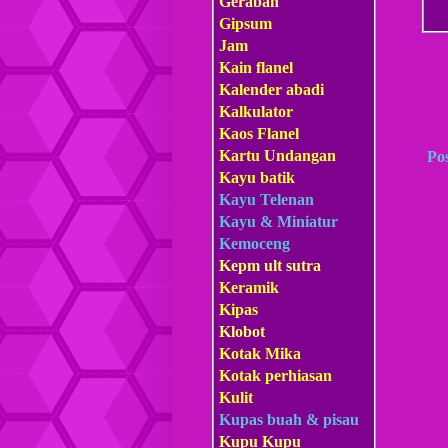
Gerabah
Gipsum
Jam
Kain flanel
Kalender abadi
Kalkulator
Kaos Flanel
Kartu Undangan
Po
Kayu batik
Kayu Telenan
Kayu & Miniatur
Kemoceng
Kepm
ult sutra
Keramik
Kipas
Klobot
Kotak Mika
Kotak perhiasan
Kulit
Kupas buah & pisau
Kupu Kupu