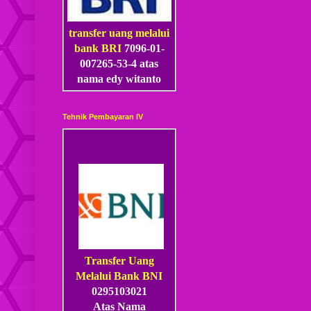
transfer uang melalui
bank BRI
7096-01-
007265-53
-4
atas
nama edy witanto
Tehnik Pembayaran IV
Transfer Uang
Melalui Bank BNI
0295103021
Atas Nama