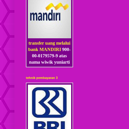
transfer uang melalui
bank MANDIRI
900-
00-0179579-9 atas
nama wiwik yuniarti
tehnik pembayaran 3