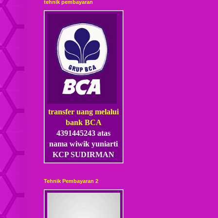
tehnik pembayaran
transfer uang melalui
bank BCA
4391445243 atas
nama wiwik yuniarti
KCP SUDIRMAN
Tehnik Pembayaran 2