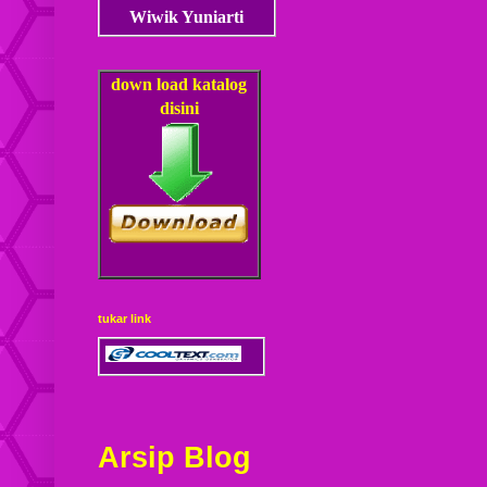
Wiwik Yuniarti
down load
katalog
disini
tukar link
Arsip Blog