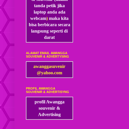
tanda petik jika
laptop anda ada
webcam
)
maka kita
bisa
berbicara secara
langsung seperti di
darat
ALAMAT EMAIL AWANGGA
SOUVENIR & ADVERTYSING
awanggasuvenir
@yahoo.com
PROFIL AWANGGA
SOUVENIR & ADVERTISYNG
profil Awangga
souvenir &
Advertising