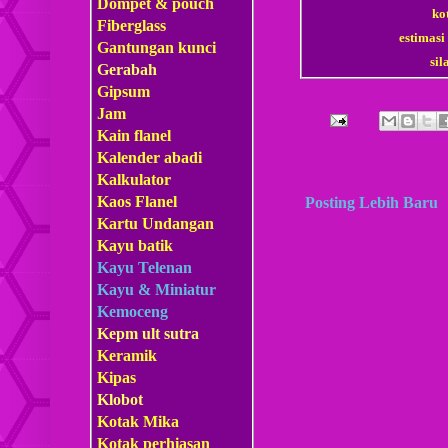
Dompet & pouch
ko
Fiberglass
estimasi
Gantungan kunci
si
Gerabah
Gipsum
Jam
Kain flanel
Kalender abadi
Kalkulator
Kaos Flanel
Posting Lebih Baru
Kartu Undangan
Kayu batik
Kayu Telenan
Kayu & Miniatur
Kemoceng
Kepm
ult sutra
Keramik
Kipas
Klobot
Kotak Mika
Kotak perhiasan