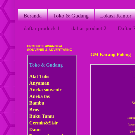
Beranda
Toko & Gudang
Lokasi Kantor
daftar produck 1
daftar product 2
Daftar 
PRODUCK AWANGGA
Sabtu, 21 Maret 2015
SOUVENIR & ADVERTYSING
GM Kacang Polong
Toko & Gudang
Alat Tulis
Anyaman
Aneka souvenir
Aneka tas
Bambu
S
Bros
Buku Tamu
mena
Cermin&Sisir
kem
Daun
ke