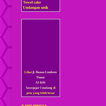
Towel cake
Undangan unik
Lihat
jl. Danau Limboto
Timur
A5 K01
Sawojajar I malang
di
peta yang lebih besar
ALAMAT AWANGGA