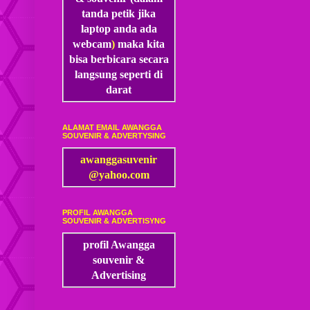
tanda petik jika
laptop anda ada
webcam
)
maka kita
bisa
berbicara secara
langsung seperti di
darat
ALAMAT EMAIL AWANGGA
SOUVENIR & ADVERTYSING
awanggasuvenir
@yahoo.com
PROFIL AWANGGA
SOUVENIR & ADVERTISYNG
profil Awangga
souvenir &
Advertising