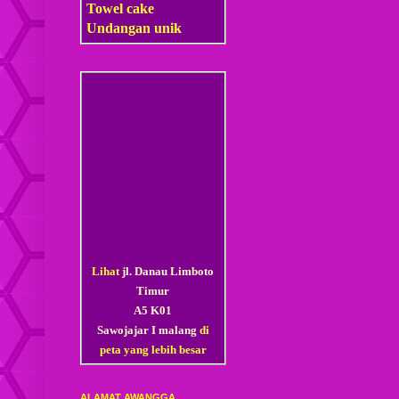
Towel cake
Undangan unik
Lihat
jl. Danau Limboto
Timur
A5 K01
Sawojajar I malang
di
peta yang lebih besar
ALAMAT AWANGGA