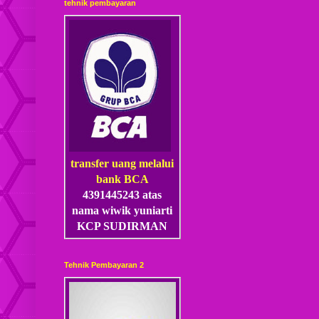
tehnik pembayaran
transfer uang melalui
bank BCA
4391445243 atas
nama wiwik yuniarti
KCP SUDIRMAN
Tehnik Pembayaran 2