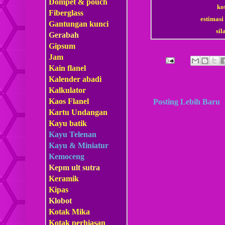
Dompet & pouch
ko
Fiberglass
estimasi
Gantungan kunci
si
Gerabah
Gipsum
Jam
Kain flanel
Kalender abadi
Kalkulator
Kaos Flanel
Posting Lebih Baru
Kartu Undangan
Kayu batik
Kayu Telenan
Kayu & Miniatur
Kemoceng
Kepm
ult sutra
Keramik
Kipas
Klobot
Kotak Mika
Kotak perhiasan