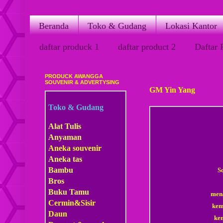
Beranda
Toko & Gudang
Lokasi Kantor
daftar produck 1
daftar product 2
Daftar 
PRODUCK AWANGGA
Sabtu, 21 Maret 2015
SOUVENIR & ADVERTYSING
GM Yin Yang
Toko & Gudang
Alat Tulis
Anyaman
Aneka souvenir
Aneka tas
Bambu
S
Bros
Buku Tamu
mena
Cermin&Sisir
kem
Daun
ke