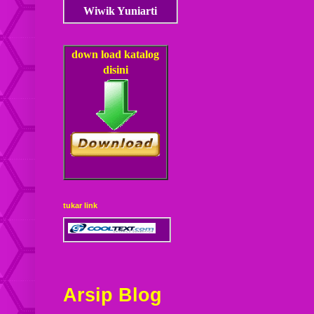
Wiwik Yuniarti
down load
katalog
disini
tukar link
Arsip Blog