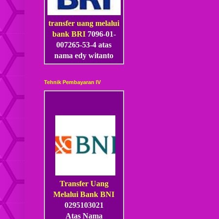
transfer uang melalui
bank BRI
7096-01-
007265-53
-4
atas
nama edy witanto
Tehnik Pembayaran IV
Transfer Uang
Melalui Bank BNI
0295103021
Atas Nama