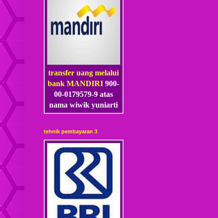
transfer uang melalui
bank MANDIRI
900-
00-0179579-9 atas
nama wiwik yuniarti
tehnik pembayaran 3