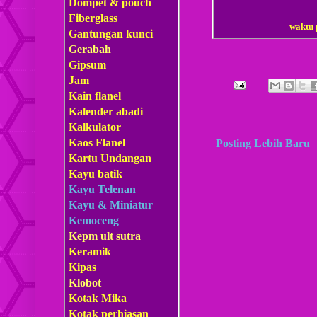
Dompet & pouch
Fiberglass
waktu 
Gantungan kunci
Gerabah
Gipsum
Jam
Kain flanel
Kalender abadi
Kalkulator
Kaos Flanel
Posting Lebih Baru
Kartu Undangan
Kayu batik
Kayu Telenan
Kayu & Miniatur
Kemoceng
Kepm
ult sutra
Keramik
Kipas
Klobot
Kotak Mika
Kotak perhiasan