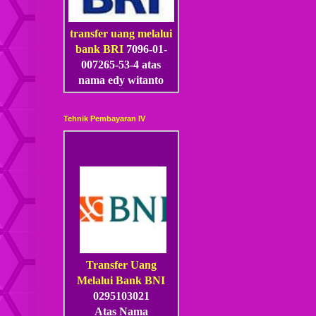
transfer uang melalui
bank BRI
7096-01-
007265-53
-4
atas
nama edy witanto
Tehnik Pembayaran IV
Transfer Uang
Melalui Bank BNI
0295103021
Atas Nama