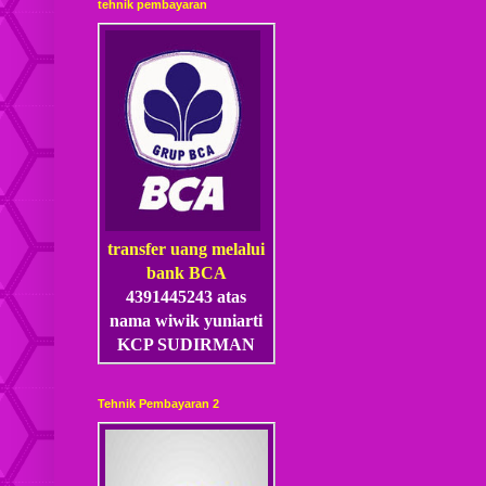
tehnik pembayaran
transfer uang melalui
bank BCA
4391445243 atas
nama wiwik yuniarti
KCP SUDIRMAN
Tehnik Pembayaran 2