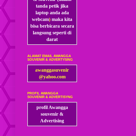
tanda petik jika
laptop anda ada
webcam
)
maka kita
bisa
berbicara secara
langsung seperti di
darat
ALAMAT EMAIL AWANGGA
SOUVENIR & ADVERTYSING
awanggasuvenir
@yahoo.com
PROFIL AWANGGA
SOUVENIR & ADVERTISYNG
profil Awangga
souvenir &
Advertising