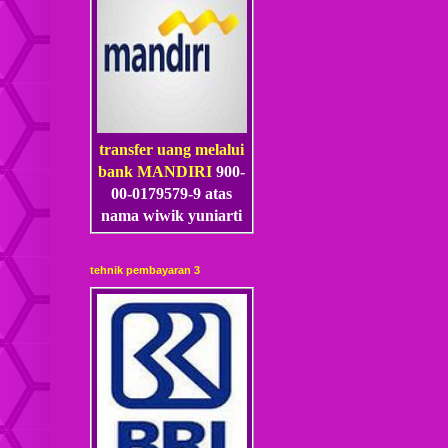
transfer uang melalui
bank MANDIRI
900-
00-0179579-9 atas
nama wiwik yuniarti
tehnik pembayaran 3