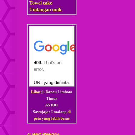
Towel cake
Undangan unik
Lihat
jl. Danau Limboto
Timur
A5 K01
Sawojajar I malang
di
peta yang lebih besar
ALAMAT AWANGGA