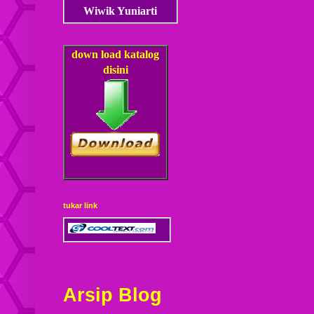
Wiwik Yuniarti
down load
katalog
disini
tukar link
Arsip Blog