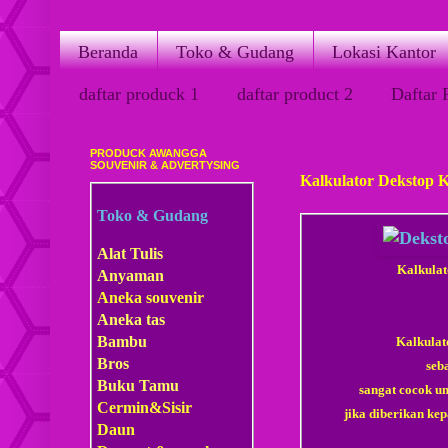
Beranda
Toko & Gudang
Lokasi Kantor
daftar produck 1
daftar product 2
Daftar 
PRODUCK AWANGGA
Minggu, 15 Maret 2015
SOUVENIR & ADVERTYSING
Kalkulator Dekstop K
Toko & Gudang
Alat Tulis
Kalkulat
Anyaman
Aneka souvenir
Aneka tas
Bambu
Kalkulat
Bros
seb
Buku Tamu
sangat cocok un
Cermin&Sisir
jika diberikan ke
Daun