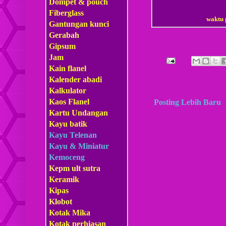
Dompet & pouch
Fiberglass
waktu 
Gantungan kunci
Gerabah
Gipsum
Jam
Kain flanel
Kalender abadi
Kalkulator
Kaos Flanel
Posting Lebih Baru
Kartu Undangan
Kayu batik
Kayu Telenan
Kayu & Miniatur
Kemoceng
Kepm
ult sutra
Keramik
Kipas
Klobot
Kotak Mika
Kotak perhiasan