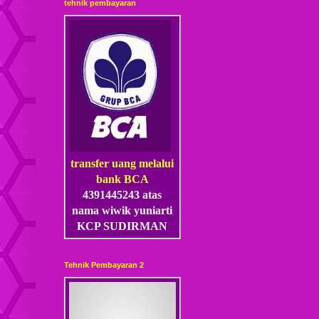
tehnik pembayaran
transfer uang melalui
bank BCA
4391445243 atas
nama wiwik yuniarti
KCP SUDIRMAN
Tehnik Pembayaran 2