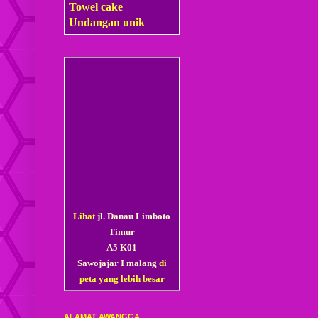
Towel cake
Undangan unik
Lihat
jl. Danau Limboto
Timur
A5 K01
Sawojajar I malang
di
peta yang lebih besar
ALAMAT AWANGGA