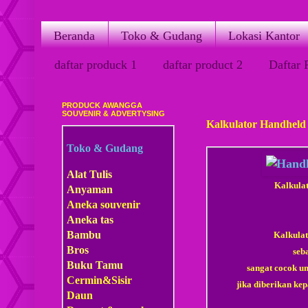
Beranda
Toko & Gudang
Lokasi Kantor
daftar produck 1
daftar product 2
Daftar 
PRODUCK AWANGGA
Minggu, 15 Maret 2015
SOUVENIR & ADVERTYSING
Kalkulator Handheld 
Toko & Gudang
Alat Tulis
Kalkulat
Anyaman
Aneka souvenir
Aneka tas
Bambu
Kalkulat
Bros
seb
Buku Tamu
sangat cocok un
Cermin&Sisir
jika diberikan ke
Daun