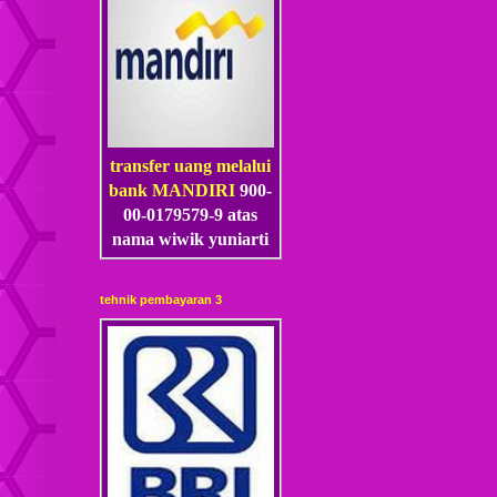
transfer uang melalui
bank MANDIRI
900-
00-0179579-9 atas
nama wiwik yuniarti
tehnik pembayaran 3