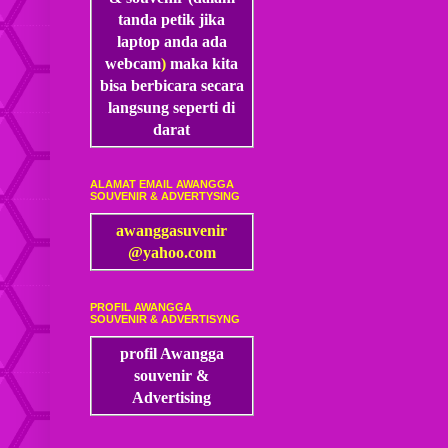
tanda petik jika
laptop anda ada
webcam
)
maka kita
bisa
berbicara secara
langsung seperti di
darat
ALAMAT EMAIL AWANGGA
SOUVENIR & ADVERTYSING
awanggasuvenir
@yahoo.com
PROFIL AWANGGA
SOUVENIR & ADVERTISYNG
profil Awangga
souvenir &
Advertising