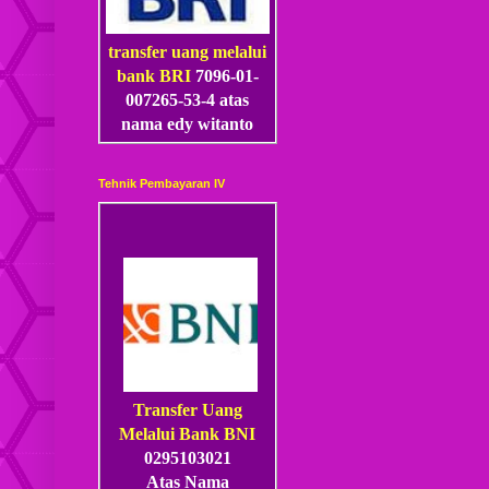
transfer uang melalui
bank BRI
7096-01-
007265-53
-4
atas
nama edy witanto
Tehnik Pembayaran IV
Transfer Uang
Melalui Bank BNI
0295103021
Atas Nama