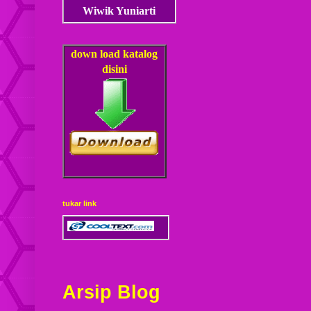
Wiwik Yuniarti
down load
katalog
disini
tukar link
Arsip Blog