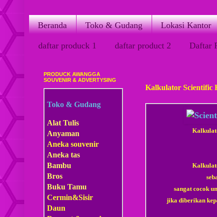
Beranda
Toko & Gudang
Lokasi Kantor
daftar produck 1
daftar product 2
Daftar 
PRODUCK AWANGGA
Minggu, 15 Maret 2015
SOUVENIR & ADVERTYSING
Kalkulator Scientifi
Toko & Gudang
Alat Tulis
Kalkulat
Anyaman
Aneka souvenir
Aneka tas
Bambu
Kalkulat
Bros
seb
Buku Tamu
sangat cocok un
Cermin&Sisir
jika diberikan ke
Daun