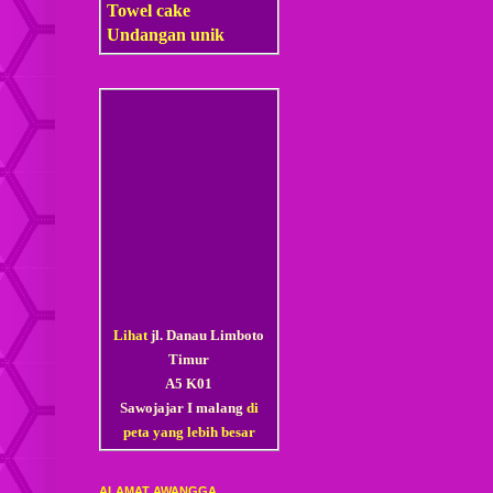
Towel cake
Undangan unik
Lihat
jl. Danau Limboto
Timur
A5 K01
Sawojajar I malang
di
peta yang lebih besar
ALAMAT AWANGGA