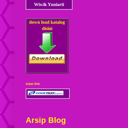
Wiwik Yuniarti
down load
katalog
disini
tukar link
Arsip Blog