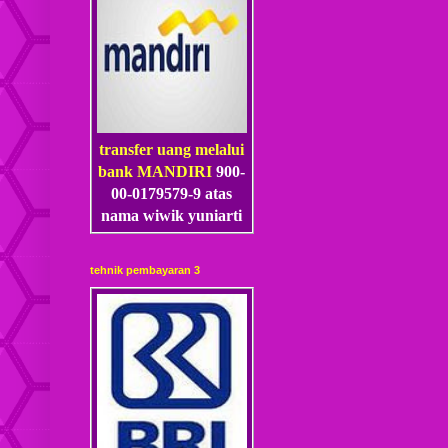
transfer uang melalui
bank MANDIRI
900-
00-0179579-9 atas
nama wiwik yuniarti
tehnik pembayaran 3