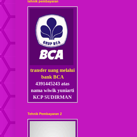
tehnik pembayaran
transfer uang melalui
bank BCA
4391445243 atas
nama wiwik yuniarti
KCP SUDIRMAN
Tehnik Pembayaran 2