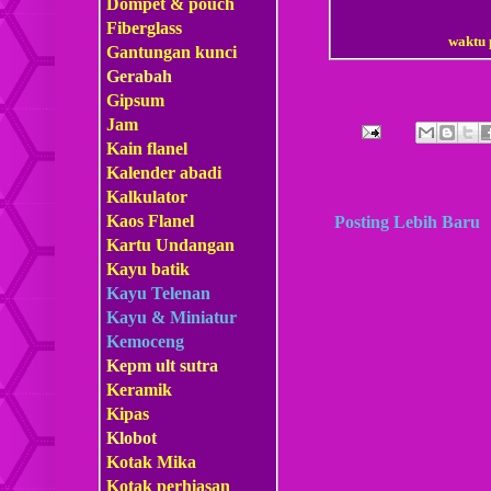
Dompet & pouch
Fiberglass
waktu 
Gantungan kunci
Gerabah
Gipsum
Jam
Kain flanel
Kalender abadi
Kalkulator
Kaos Flanel
Posting Lebih Baru
Kartu Undangan
Kayu batik
Kayu Telenan
Kayu & Miniatur
Kemoceng
Kepm
ult sutra
Keramik
Kipas
Klobot
Kotak Mika
Kotak perhiasan