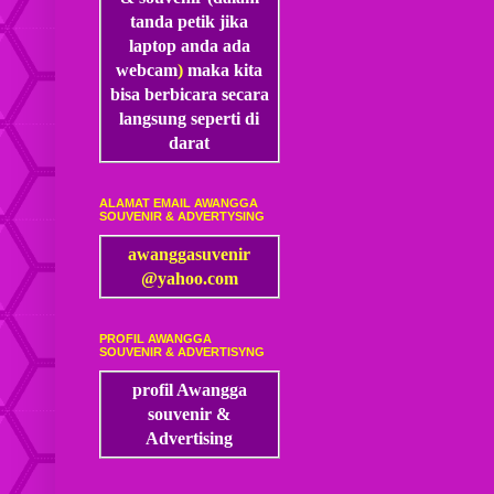
tanda petik jika
laptop anda ada
webcam
)
maka kita
bisa
berbicara secara
langsung seperti di
darat
ALAMAT EMAIL AWANGGA
SOUVENIR & ADVERTYSING
awanggasuvenir
@yahoo.com
PROFIL AWANGGA
SOUVENIR & ADVERTISYNG
profil Awangga
souvenir &
Advertising