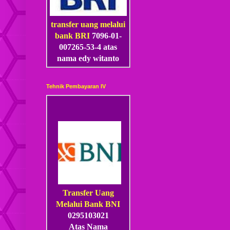
transfer uang melalui
bank BRI
7096-01-
007265-53
-4
atas
nama edy witanto
Tehnik Pembayaran IV
Transfer Uang
Melalui Bank BNI
0295103021
Atas Nama