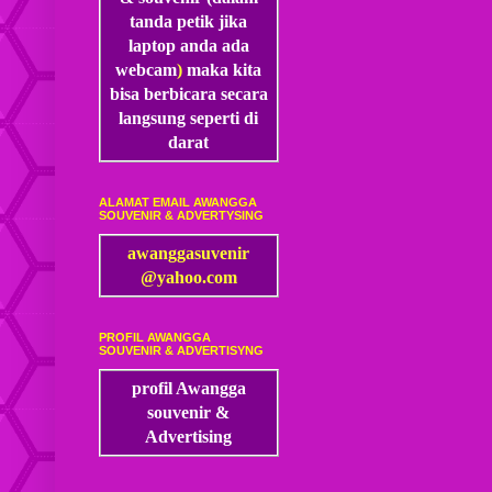
tanda petik jika
laptop anda ada
webcam
)
maka kita
bisa
berbicara secara
langsung seperti di
darat
ALAMAT EMAIL AWANGGA
SOUVENIR & ADVERTYSING
awanggasuvenir
@yahoo.com
PROFIL AWANGGA
SOUVENIR & ADVERTISYNG
profil Awangga
souvenir &
Advertising