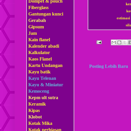
Dompet & pouch
ke
Fiberglass
ko
Gantungan kunci
estimasi
Gerabah
si
Gipsum
Jam
Kain flanel
Kalender abadi
Kalkulator
Kaos Flanel
Kartu Undangan
Posting Lebih Baru
Kayu batik
Kayu Telenan
Kayu & Miniatur
Kemoceng
Kepm
ult sutra
Keramik
Kipas
Klobot
Kotak Mika
Kotak perhiasan