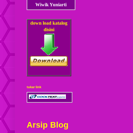
Wiwik Yuniarti
down load
katalog
disini
tukar link
Arsip Blog