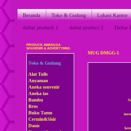
Beranda
Toko & Gudang
Lokasi Kantor
daftar produck 1
daftar product 2
Daftar 
PRODUCK AWANGGA
Sabtu, 21 Maret 2015
SOUVENIR & ADVERTYSING
MUG DMGG-1
Toko & Gudang
Alat Tulis
Anyaman
Aneka souvenir
Aneka tas
Bambu
S
Bros
Buku Tamu
mena
Cermin&Sisir
Daun
kem