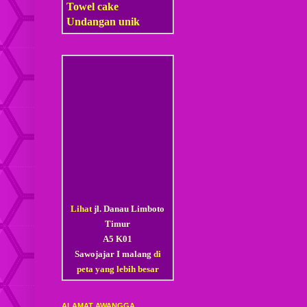
Towel cake
Undangan unik
Lihat
jl. Danau Limboto
Timur
A5 K01
Sawojajar I malang
di
peta yang lebih besar
ALAMAT AWANGGA