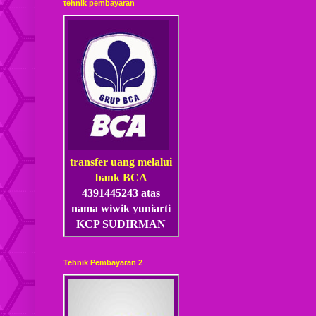
tehnik pembayaran
transfer uang melalui
bank BCA
4391445243 atas
nama wiwik yuniarti
KCP SUDIRMAN
Tehnik Pembayaran 2