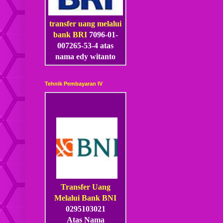
transfer uang melalui
bank BRI
7096-01-
007265-53
-4
atas
nama edy witanto
Tehnik Pembayaran IV
Transfer Uang
Melalui Bank BNI
0295103021
Atas Nama