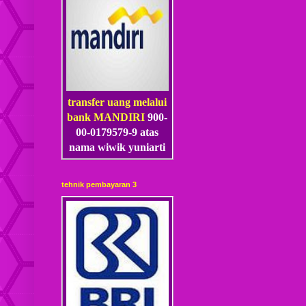
transfer uang melalui
bank MANDIRI
900-
00-0179579-9 atas
nama wiwik yuniarti
tehnik pembayaran 3