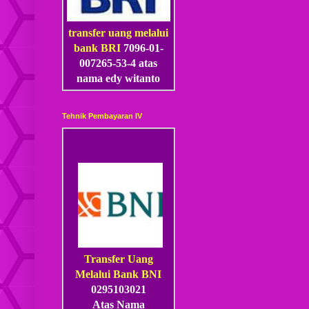
transfer uang melalui
bank BRI
7096-01-
007265-53
-4
atas
nama edy witanto
Tehnik Pembayaran IV
Transfer Uang
Melalui Bank BNI
0295103021
Atas Nama