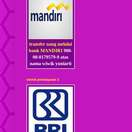
transfer uang melalui
bank MANDIRI
900-
00-0179579-9 atas
nama wiwik yuniarti
tehnik pembayaran 3