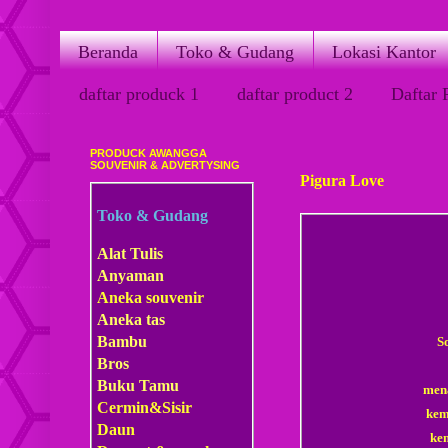
Beranda
Toko & Gudang
Lokasi Kantor
daftar produck 1
daftar product 2
Daftar 
PRODUCK AWANGGA
Sabtu, 21 Maret 2015
SOUVENIR & ADVERTYSING
Pigura Love
Toko & Gudang
Alat Tulis
Anyaman
Aneka souvenir
Aneka tas
Bambu
S
Bros
Buku Tamu
mena
Cermin&Sisir
kem
Daun
ke