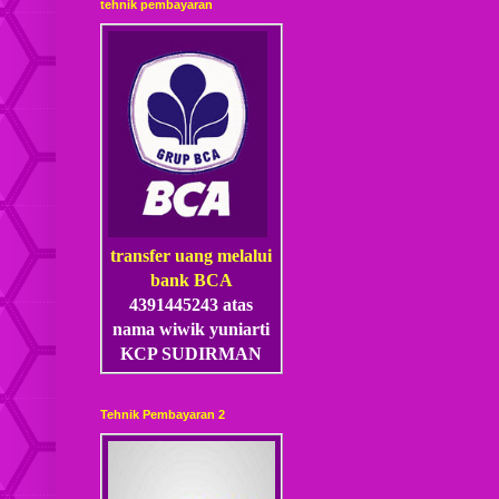
tehnik pembayaran
transfer uang melalui
bank BCA
4391445243 atas
nama wiwik yuniarti
KCP SUDIRMAN
Tehnik Pembayaran 2