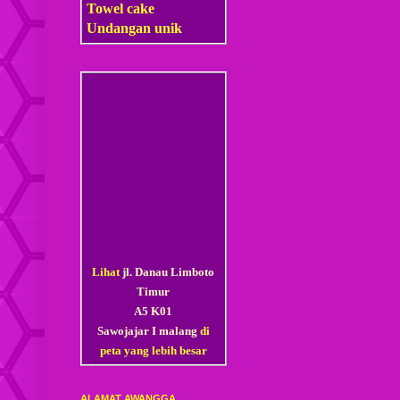
Towel cake
Undangan unik
Lihat
jl. Danau Limboto
Timur
A5 K01
Sawojajar I malang
di
peta yang lebih besar
ALAMAT AWANGGA