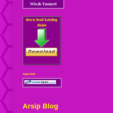
Wiwik Yuniarti
down load
katalog
disini
tukar link
Arsip Blog