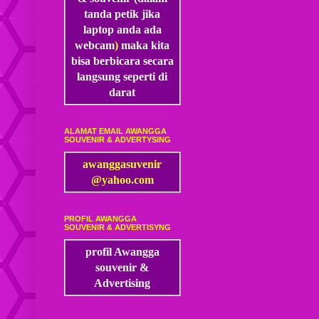
tanda petik jika
laptop anda ada
webcam
)
maka kita
bisa
berbicara secara
langsung seperti di
darat
ALAMAT EMAIL AWANGGA
SOUVENIR & ADVERTYSING
awanggasuvenir
@yahoo.com
PROFIL AWANGGA
SOUVENIR & ADVERTISYNG
profil Awangga
souvenir &
Advertising