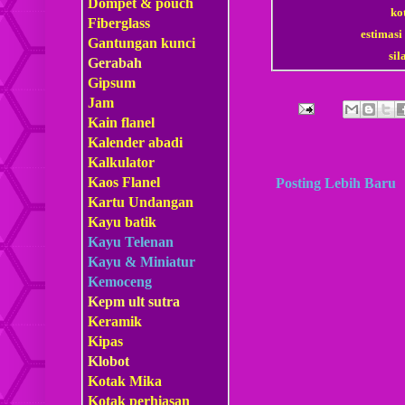
Dompet & pouch
ko
Fiberglass
estimasi
Gantungan kunci
si
Gerabah
Gipsum
Jam
Kain flanel
Kalender abadi
Kalkulator
Kaos Flanel
Posting Lebih Baru
Kartu Undangan
Kayu batik
Kayu Telenan
Kayu & Miniatur
Kemoceng
Kepm
ult sutra
Keramik
Kipas
Klobot
Kotak Mika
Kotak perhiasan