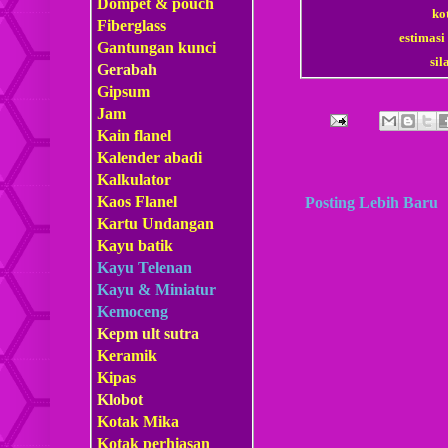
Dompet & pouch
ko
Fiberglass
estimasi
Gantungan kunci
si
Gerabah
Gipsum
Jam
Kain flanel
Kalender abadi
Kalkulator
Kaos Flanel
Posting Lebih Baru
Kartu Undangan
Kayu batik
Kayu Telenan
Kayu & Miniatur
Kemoceng
Kepm
ult sutra
Keramik
Kipas
Klobot
Kotak Mika
Kotak perhiasan