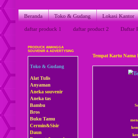
Beranda
Toko & Gudang
Lokasi Kantor
daftar produck 1
daftar product 2
Daftar 
PRODUCK AWANGGA
Kamis, 19 Maret 2015
SOUVENIR & ADVERTYSING
Tempat Kartu Nama
Toko & Gudang
Alat Tulis
Anyaman
Aneka souvenir
Aneka tas
Bambu
S
Bros
Buku Tamu
mena
Cermin&Sisir
kem
Daun
ke