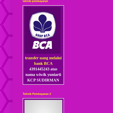
tehnik pembayaran
transfer uang melalui
bank BCA
4391445243 atas
nama wiwik yuniarti
KCP SUDIRMAN
Tehnik Pembayaran 2