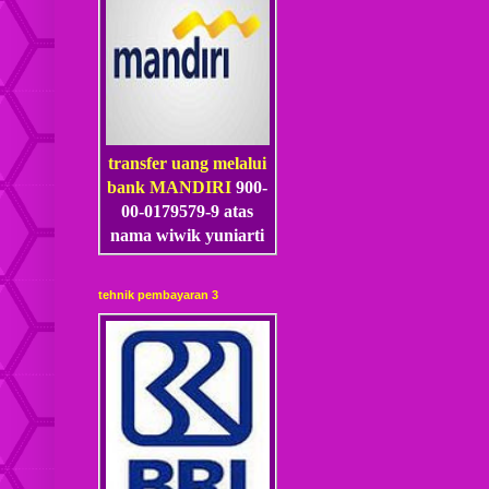
transfer uang melalui
bank MANDIRI
900-
00-0179579-9 atas
nama wiwik yuniarti
tehnik pembayaran 3