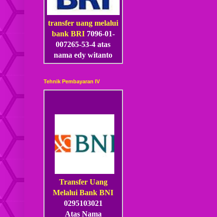
transfer uang melalui
bank BRI
7096-01-
007265-53
-4
atas
nama edy witanto
Tehnik Pembayaran IV
Transfer Uang
Melalui Bank BNI
0295103021
Atas Nama