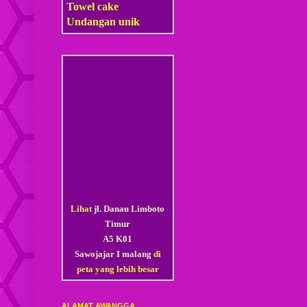
Towel cake
Undangan unik
Lihat
jl. Danau Limboto
Timur
A5 K01
Sawojajar I malang
di
peta yang lebih besar
ALAMAT AWANGGA