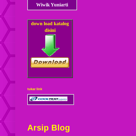
Wiwik Yuniarti
down load
katalog
disini
tukar link
Arsip Blog