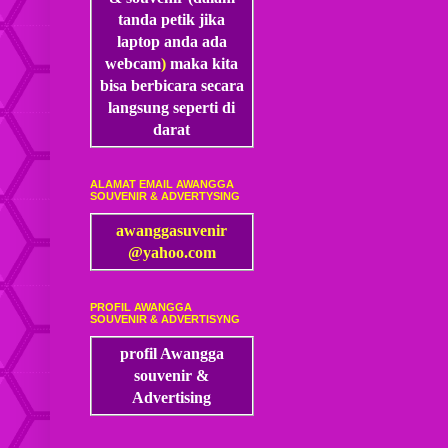
tanda petik jika
laptop anda ada
webcam
)
maka kita
bisa
berbicara secara
langsung seperti di
darat
ALAMAT EMAIL AWANGGA
SOUVENIR & ADVERTYSING
awanggasuvenir
@yahoo.com
PROFIL AWANGGA
SOUVENIR & ADVERTISYNG
profil Awangga
souvenir &
Advertising