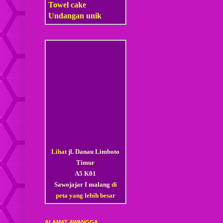
Towel cake
Undangan unik
Lihat
jl. Danau Limboto
Timur
A5 K01
Sawojajar I malang
di
peta yang lebih besar
ALAMAT AWANGGA