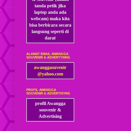
tanda petik jika
laptop anda ada
webcam
)
maka kita
bisa
berbicara secara
langsung seperti di
darat
ALAMAT EMAIL AWANGGA
SOUVENIR & ADVERTYSING
awanggasuvenir
@yahoo.com
PROFIL AWANGGA
SOUVENIR & ADVERTISYNG
profil Awangga
souvenir &
Advertising