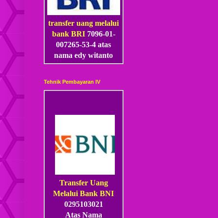
transfer uang melalui
bank BRI
7096-01-
007265-53
-4
atas
nama edy witanto
Tehnik Pembayaran IV
Transfer Uang
Melalui Bank BNI
0295103021
Atas Nama