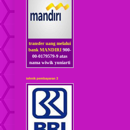
transfer uang melalui
bank MANDIRI
900-
00-0179579-9 atas
nama wiwik yuniarti
tehnik pembayaran 3