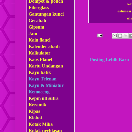
Dompet & pouch
ko
Fiberglass
estimasi
Gantungan kunci
si
Gerabah
Gipsum
Jam
Kain flanel
Kalender abadi
Kalkulator
Kaos Flanel
Posting Lebih Baru
Kartu Undangan
Kayu batik
Kayu Telenan
Kayu & Miniatur
Kemoceng
Kepm
ult sutra
Keramik
Kipas
Klobot
Kotak Mika
Kotak perhiasan