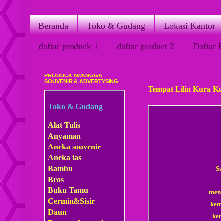
Beranda
Toko & Gudang
Lokasi Kantor
daftar produck 1
daftar product 2
Daftar 
PRODUCK AWANGGA
Kamis, 19 Maret 2015
SOUVENIR & ADVERTYSING
Tempat Lilin Kura K
Toko & Gudang
Alat Tulis
Anyaman
Aneka souvenir
Aneka tas
Bambu
S
Bros
Buku Tamu
mena
Cermin&Sisir
kem
Daun
ke