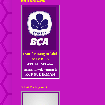
tehnik pembayaran
transfer uang melalui
bank BCA
4391445243 atas
nama wiwik yuniarti
KCP SUDIRMAN
Tehnik Pembayaran 2