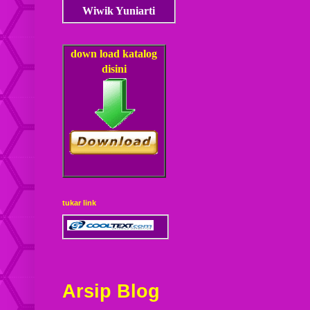
Wiwik Yuniarti
down load
katalog
disini
tukar link
Arsip Blog