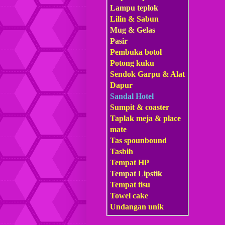
Lampu teplok
Lilin & Sabun
Mug & Gelas
Pasir
Pembuka botol
Potong kuku
Sendok Garpu & Alat
Dapur
Sandal Hotel
Sumpit & coaster
Taplak meja & place
mate
Tas s
pounbound
Tasbih
Tempat HP
Tempat Lipstik
Tempat tisu
Towel cake
Undangan unik