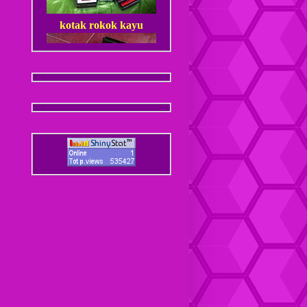
kotak rokok kayu
Dompet Kulit Pria Jantan
Coaster / Tatakan Gelas
Kulit
Dompet kulit Cewek
Coaster / Tatakan Gelas
Batik
Dompet kulit Cewek Halus