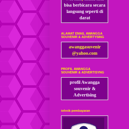
bisa
berbicara secara
langsung seperti di
darat
ALAMAT EMAIL AWANGGA
SOUVENIR & ADVERTYSING
awanggasuvenir
@yahoo.com
PROFIL AWANGGA
SOUVENIR & ADVERTISYNG
profil Awangga
souvenir &
Advertising
tehnik pembayaran