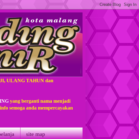
AJI, ULANG TAHUN dan
ING
yang berganti nama menjadi
t info semoga anda mempercayakan
belanja
site map