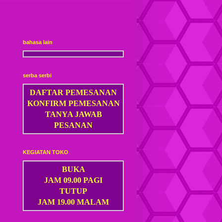
bahasa lain
serba serbi
DAFTAR PEMESANAN
KONFIRM PEMESANAN
TANYA JAWAB
PESANAN
KEGIATAN TOKO
BUKA
JAM 09.00 PAGI
TUTUP
JAM 19.00 MALAM