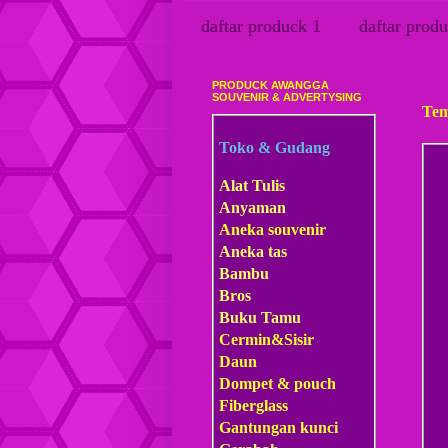
daftar produck 1
daftar produ
PRODUCK AWANGGA
Rabu
SOUVENIR & ADVERTYSING
Tem
Toko & Gudang
Alat Tulis
Anyaman
Aneka souvenir
Aneka tas
Bambu
Bros
Buku Tamu
Cermin&Sisir
Daun
Dompet & pouch
Fiberglass
Gantungan kunci