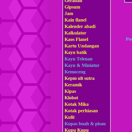
Gerabah
Gipsum
Jam
Kain flanel
Kalender abadi
Kalkulator
Po
Kaos Flanel
Kartu Undangan
Kayu batik
Kayu Telenan
Kayu & Miniatur
Kemoceng
Kepm
ult sutra
Keramik
Kipas
Klobot
Kotak Mika
Kotak perhiasan
Kulit
Kupas buah & pisau
Kupu Kupu