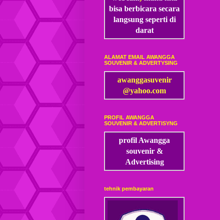
bisa
berbicara secara
langsung seperti di
darat
ALAMAT EMAIL AWANGGA
SOUVENIR & ADVERTYSING
awanggasuvenir
@yahoo.com
PROFIL AWANGGA
SOUVENIR & ADVERTISYNG
profil Awangga
souvenir &
Advertising
tehnik pembayaran