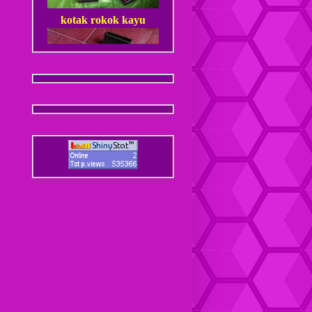
kotak rokok kayu
Dompet Kulit Pria Jantan
Coaster / Tatakan Gelas
Kulit
Dompet kulit Cewek
Coaster / Tatakan Gelas
Batik
Dompet kulit Cewek Halus