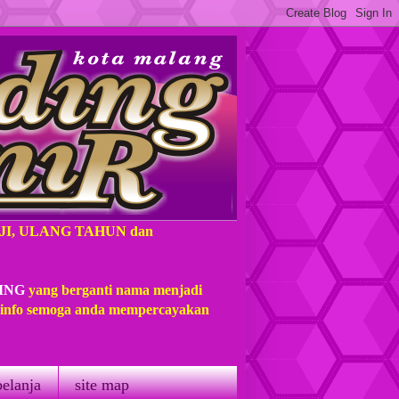
AJI, ULANG TAHUN dan
ING
yang berganti nama menjadi
t info semoga anda mempercayakan
belanja
site map