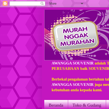
AWANGGA SOUVENIR
adalah 
PERUSAHAAN baik SOUVENIR loka
Berbekal pengalaman bertahun ta
AWANGGA SOUVENIR
juga mem
kebutuhan anda kepada kami.
Beranda
Toko & Gudang