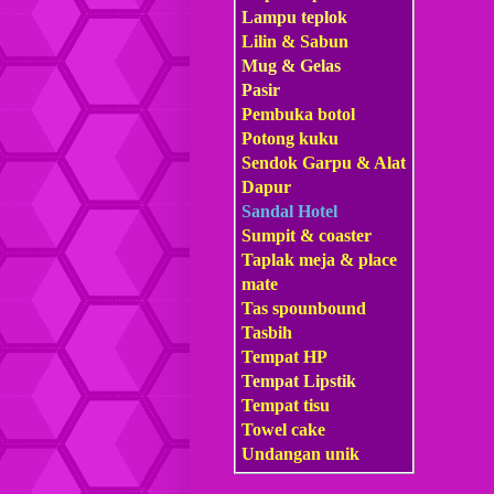
Lampu teplok
Lilin & Sabun
Mug & Gelas
Pasir
Pembuka botol
Potong kuku
Sendok Garpu & Alat
Dapur
Sandal Hotel
Sumpit & coaster
Taplak meja & place
mate
Tas s
pounbound
Tasbih
Tempat HP
Tempat Lipstik
Tempat tisu
Towel cake
Undangan unik