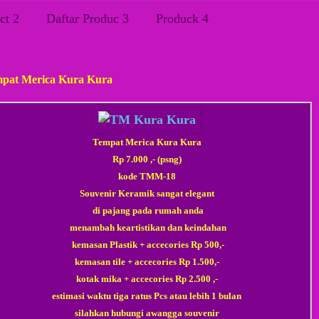
ct 2
Daftar Produc 3
Produck 4
s, 19 Maret 2015
pat Merica Kura Kura
Tempat Merica Kura Kura
Rp 7.000 ,-
(psng)
kode TMM-18
Souvenir Keramik sangat elegant
di pajang pada rumah anda
menambah keartistikan dan keindahan
kemasan Plastik + accecories Rp 500,-
kemasan tile
+ accecories
Rp 1.500,-
kotak mika
+ accecories
Rp 2.500 ,-
estimasi waktu tiga ratus Pcs atau lebih 1 bulan
silahkan hubungi awangga souvenir