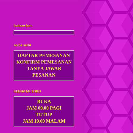
bahasa lain
serba serbi
DAFTAR PEMESANAN
KONFIRM PEMESANAN
TANYA JAWAB
PESANAN
KEGIATAN TOKO
BUKA
JAM 09.00 PAGI
TUTUP
JAM 19.00 MALAM