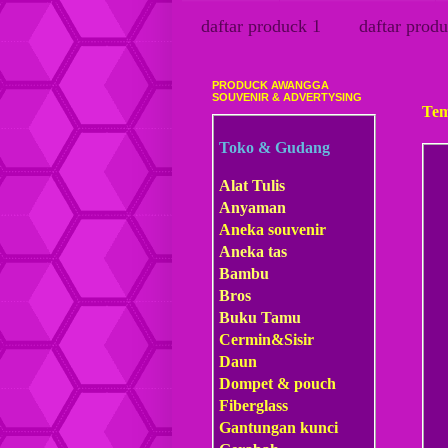
daftar produck 1
daftar produ
PRODUCK AWANGGA
Kami
SOUVENIR & ADVERTYSING
Tem
Toko & Gudang
Alat Tulis
Anyaman
Aneka souvenir
Aneka tas
Bambu
Bros
Buku Tamu
Cermin&Sisir
Daun
Dompet & pouch
Fiberglass
Gantungan kunci