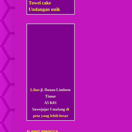
Towel cake
Undangan unik
Lihat
jl. Danau Limboto
Timur
A5 K01
Sawojajar I malang
di
peta yang lebih besar
ALAMAT AWANGGA