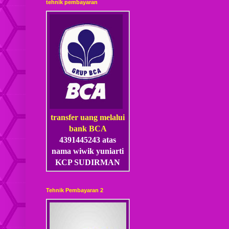
tehnik pembayaran
transfer uang melalui
bank BCA
4391445243 atas
nama wiwik yuniarti
KCP SUDIRMAN
Tehnik Pembayaran 2