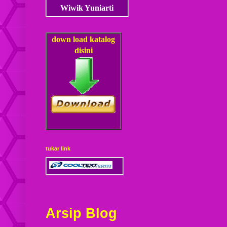
Wiwik Yuniarti
down load
katalog
disini
tukar link
Arsip Blog