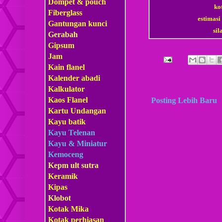
Dompet & pouch
ko
Fiberglass
estimasi
Gantungan kunci
si
Gerabah
Gipsum
Jam
Kain flanel
Kalender abadi
Kalkulator
Kaos Flanel
Posting Lebih Baru
Kartu Undangan
Kayu batik
Kayu Telenan
Kayu & Miniatur
Kemoceng
Kepm
ult sutra
Keramik
Kipas
Klobot
Kotak Mika
Kotak perhiasan