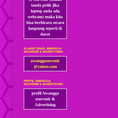
tanda petik jika
laptop anda ada
webcam
)
maka kita
bisa
berbicara secara
langsung seperti di
darat
ALAMAT EMAIL AWANGGA
SOUVENIR & ADVERTYSING
awanggasuvenir
@yahoo.com
PROFIL AWANGGA
SOUVENIR & ADVERTISYNG
profil Awangga
souvenir &
Advertising