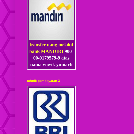
transfer uang melalui
bank MANDIRI
900-
00-0179579-9 atas
nama wiwik yuniarti
tehnik pembayaran 3