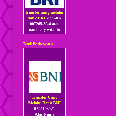
transfer uang melalui
bank BRI
7096-01-
007265-53
-4
atas
nama edy witanto
Tehnik Pembayaran IV
Transfer Uang
Melalui Bank BNI
0295103021
Atas Nama