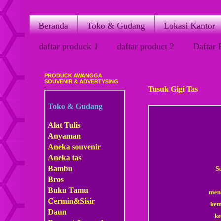
Beranda
Toko & Gudang
Lokasi Kantor
daftar produck 1
daftar product 2
Daftar 
PRODUCK AWANGGA
Jumat, 20 Maret 2015
SOUVENIR & ADVERTYSING
Tusuk Gigi Tas
Toko & Gudang
Alat Tulis
Anyaman
Aneka souvenir
Aneka tas
Bambu
S
Bros
Buku Tamu
mena
Cermin&Sisir
kem
Daun
ke