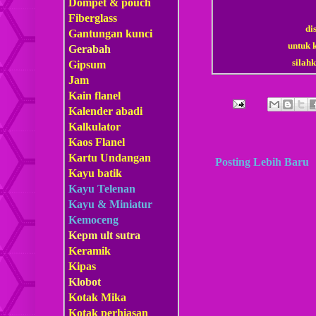
Dompet & pouch
Fiberglass
di
Gantungan kunci
untuk 
Gerabah
sila
Gipsum
Jam
Kain flanel
Kalender abadi
Kalkulator
Kaos Flanel
Kartu Undangan
Posting Lebih Baru
Kayu batik
Kayu Telenan
Kayu & Miniatur
Kemoceng
Kepm
ult sutra
Keramik
Kipas
Klobot
Kotak Mika
Kotak perhiasan