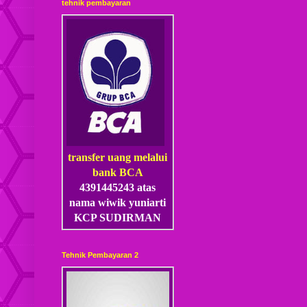
tehnik pembayaran
transfer uang melalui
bank BCA
4391445243 atas
nama wiwik yuniarti
KCP SUDIRMAN
Tehnik Pembayaran 2