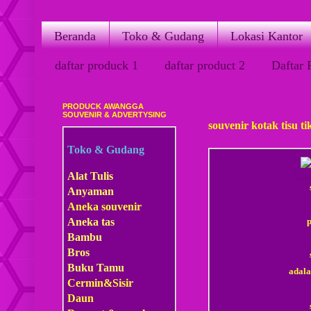
Beranda
Toko & Gudang
Lokasi Kantor
daftar produck 1
daftar product 2
Daftar 
PRODUCK AWANGGA
Kamis, 15 Februari 2018
SOUVENIR & ADVERTYSING
souvenir kotak tisu ti
Toko & Gudang
Alat Tulis
Anyaman
Aneka souvenir
Aneka tas
Bambu
Bros
Buku Tamu
adala
Cermin&Sisir
Daun