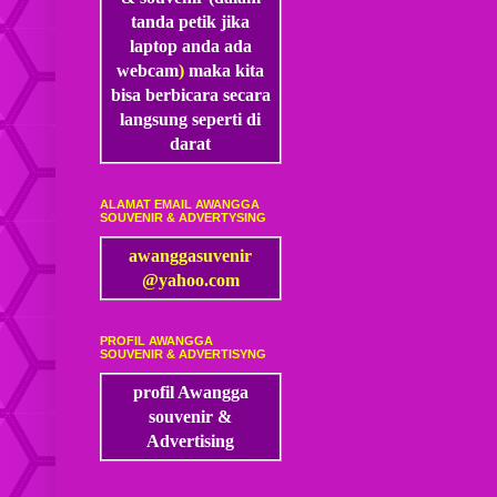
tanda petik jika
laptop anda ada
webcam
)
maka kita
bisa
berbicara secara
langsung seperti di
darat
ALAMAT EMAIL AWANGGA
SOUVENIR & ADVERTYSING
awanggasuvenir
@yahoo.com
PROFIL AWANGGA
SOUVENIR & ADVERTISYNG
profil Awangga
souvenir &
Advertising