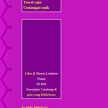
Towel cake
Undangan unik
Lihat
jl. Danau Limboto
Timur
A5 K01
Sawojajar I malang
di
peta yang lebih besar
ALAMAT AWANGGA