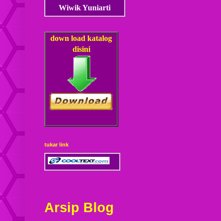
Wiwik Yuniarti
down load
katalog
disini
tukar link
Arsip Blog