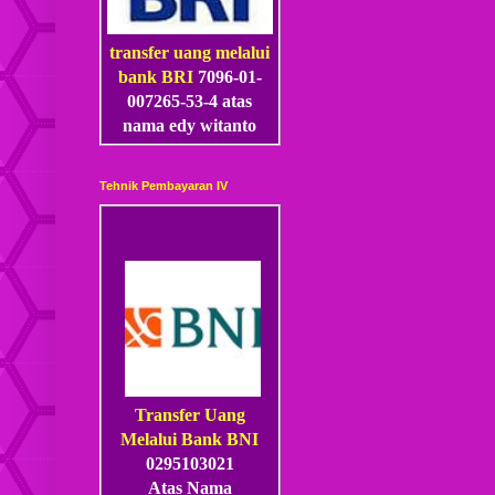
transfer uang melalui
bank BRI
7096-01-
007265-53
-4
atas
nama edy witanto
Tehnik Pembayaran IV
Transfer Uang
Melalui Bank BNI
0295103021
Atas Nama