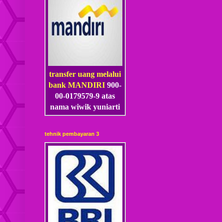
transfer uang melalui
bank MANDIRI
900-
00-0179579-9 atas
nama wiwik yuniarti
tehnik pembayaran 3