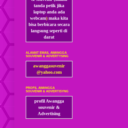
tanda petik jika
laptop anda ada
webcam
)
maka kita
bisa
berbicara secara
langsung seperti di
darat
ALAMAT EMAIL AWANGGA
SOUVENIR & ADVERTYSING
awanggasuvenir
@yahoo.com
PROFIL AWANGGA
SOUVENIR & ADVERTISYNG
profil Awangga
souvenir &
Advertising