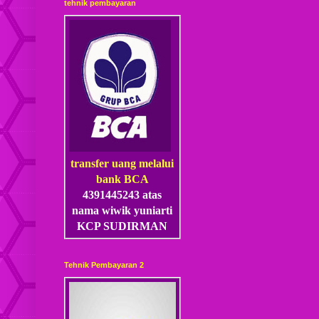
tehnik pembayaran
transfer uang melalui
bank BCA
4391445243 atas
nama wiwik yuniarti
KCP SUDIRMAN
Tehnik Pembayaran 2