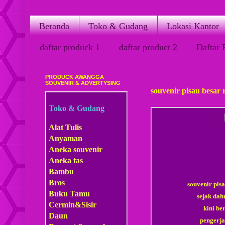
Beranda
Toko & Gudang
Lokasi Kantor
daftar produck 1
daftar product 2
Daftar 
PRODUCK AWANGGA
Kamis, 22 Februari 2018
SOUVENIR & ADVERTYSING
souvenir pisau besar 
Toko & Gudang
Alat Tulis
Anyaman
Aneka souvenir
Aneka tas
Bambu
Bros
souvenir pis
Buku Tamu
sejak dah
Cermin&Sisir
kini be
Daun
pengerja