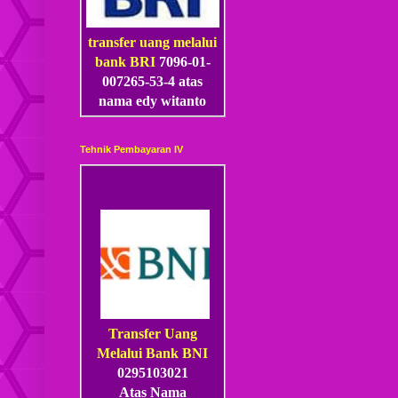
transfer uang melalui
bank BRI
7096-01-
007265-53
-4
atas
nama edy witanto
Tehnik Pembayaran IV
Transfer Uang
Melalui Bank BNI
0295103021
Atas Nama