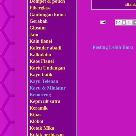
Dompet & pouch
sila
Fiberglass
Gantungan kunci
Gerabah
Gipsum
Jam
Kain flanel
Posting Lebih Baru
Kalender abadi
Kalkulator
Kaos Flanel
Kartu Undangan
Kayu batik
Kayu Telenan
Kayu & Miniatur
Kemoceng
Kepm
ult sutra
Keramik
Kipas
Klobot
Kotak Mika
Kotak perhiasan