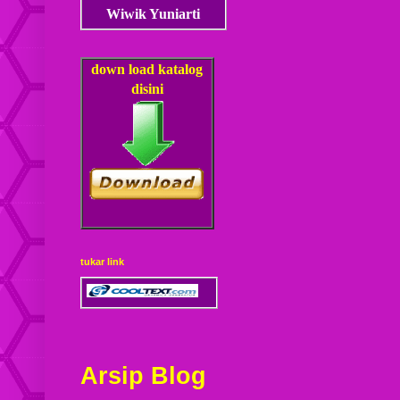
Wiwik Yuniarti
down load
katalog
disini
tukar link
Arsip Blog