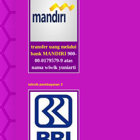
transfer uang melalui
bank MANDIRI
900-
00-0179579-9 atas
nama wiwik yuniarti
tehnik pembayaran 3