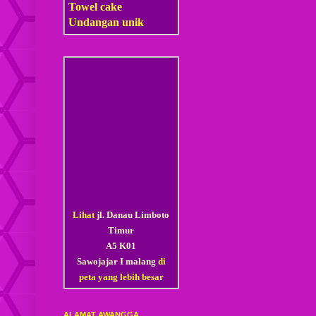
Towel cake
Undangan unik
Lihat
jl. Danau Limboto
Timur
A5 K01
Sawojajar I malang
di
peta yang lebih besar
ALAMAT AWANGGA