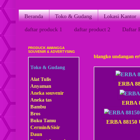
Beranda
Toko & Gudang
Lokasi Kantor
daftar produck 1
daftar product 2
Daftar 
PRODUCK AWANGGA
Sabtu, 24 Maret 2018
SOUVENIR & ADVERTYSING
blangko undangan er
Toko & Gudang
Alat Tulis
ERBA 88
Anyaman
Aneka souvenir
Aneka tas
ERBA 8
Bambu
Bros
Buku Tamu
ERBA 88150 U
Cermin&Sisir
Daun