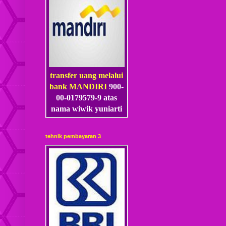
transfer uang melalui
bank MANDIRI
900-
00-0179579-9 atas
nama wiwik yuniarti
tehnik pembayaran 3