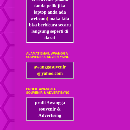
tanda petik jika
laptop anda ada
webcam
)
maka kita
bisa
berbicara secara
langsung seperti di
darat
ALAMAT EMAIL AWANGGA
SOUVENIR & ADVERTYSING
awanggasuvenir
@yahoo.com
PROFIL AWANGGA
SOUVENIR & ADVERTISYNG
profil Awangga
souvenir &
Advertising