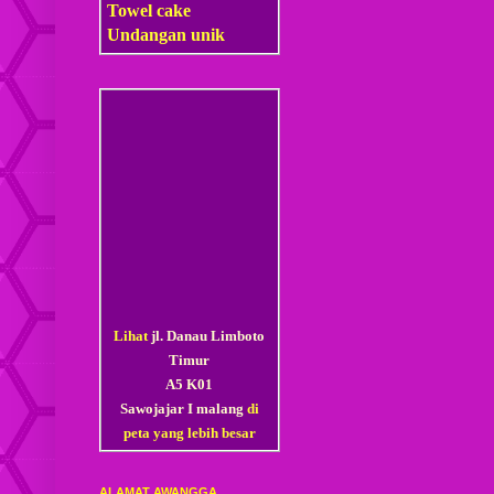
Towel cake
Undangan unik
Lihat
jl. Danau Limboto
Timur
A5 K01
Sawojajar I malang
di
peta yang lebih besar
ALAMAT AWANGGA