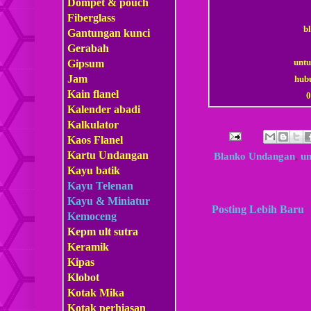
Dompet & pouch
Fiberglass
b
Gantungan kunci
Gerabah
untu
Gipsum
Jam
hub
Kain flanel
0
Kalender abadi
Kalkulator
Kaos Flanel
Kartu Undangan
Blanko Undangan
,
un
Kayu batik
Kayu Telenan
Kayu & Miniatur
Posting Lebih Baru
Kemoceng
Kepm
ult sutra
Keramik
Kipas
Klobot
Kotak Mika
Kotak perhiasan