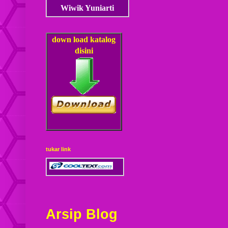
Wiwik Yuniarti
down load
katalog
disini
tukar link
Arsip Blog