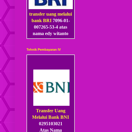
transfer uang melalui
bank BRI
7096-01-
007265-53
-4
atas
nama edy witanto
Tehnik Pembayaran IV
Transfer Uang
Melalui Bank BNI
0295103021
Atas Nama