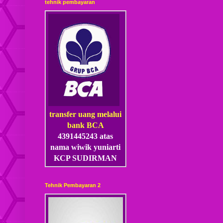
tehnik pembayaran
transfer uang melalui
bank BCA
4391445243 atas
nama wiwik yuniarti
KCP SUDIRMAN
Tehnik Pembayaran 2