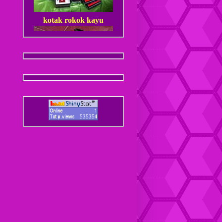
kotak rokok kayu
Dompet Kulit Pria Jantan
Coaster / Tatakan Gelas
Kulit
Dompet kulit Cewek
Coaster / Tatakan Gelas
Batik