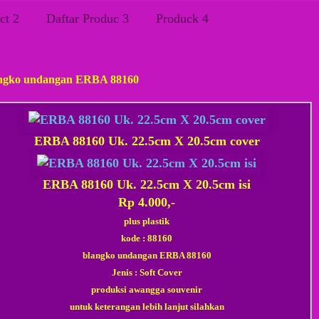
ct 2
Daftar Produc 3
Produck 4
n, 26 Maret 2018
ngko undangan ERBA 88160
ERBA 88160 Uk. 22.5cm X 20.5cm cover
ERBA 88160 Uk. 22.5cm X 20.5cm isi
Rp 4.000,-
plus plastik
kode :
88160
blangko undangan ERBA 88160
Jenis : Soft Cover
produksi awangga souvenir
untuk keterangan lebih lanjut silahkan