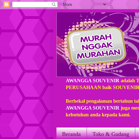
AWANGGA SOUVENIR
adalah 
PERUSAHAAN baik SOUVENIR loka
Berbekal pengalaman bertahun ta
AWANGGA SOUVENIR
juga mem
kebutuhan anda kepada kami.
Beranda
Toko & Gudang