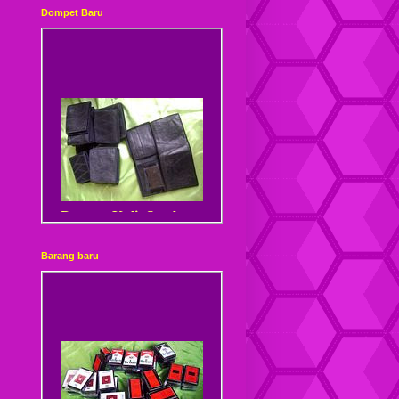
Dompet Baru
Dompet Kulit Sambung
Barang baru
Dompet Kulit Sambung
Kancing