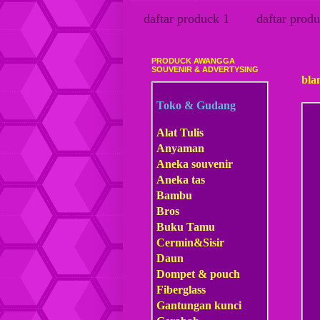
daftar produck 1
daftar produ
PRODUCK AWANGGA
Seni
SOUVENIR & ADVERTYSING
bla
Toko & Gudang
Alat Tulis
Anyaman
Aneka souvenir
Aneka tas
Bambu
Bros
Buku Tamu
Cermin&Sisir
Daun
Dompet & pouch
Fiberglass
Gantungan kunci