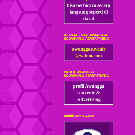
bisa
berbicara secara
langsung seperti di
darat
ALAMAT EMAIL AWANGGA
SOUVENIR & ADVERTYSING
awanggasuvenir
@yahoo.com
PROFIL AWANGGA
SOUVENIR & ADVERTISYNG
profil Awangga
souvenir &
Advertising
tehnik pembayaran