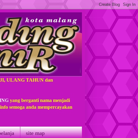
AJI, ULANG TAHUN dan
ING
yang berganti nama menjadi
t info semoga anda mempercayakan
belanja
site map