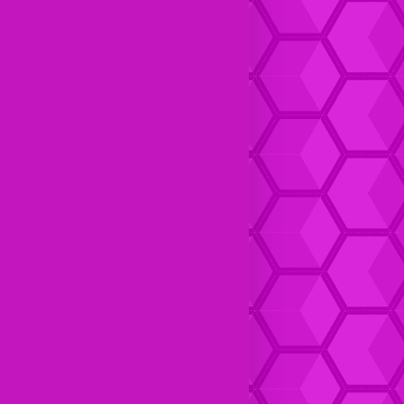
Dompet kulit Cewek Halus
Dompet Kulit pria Keren