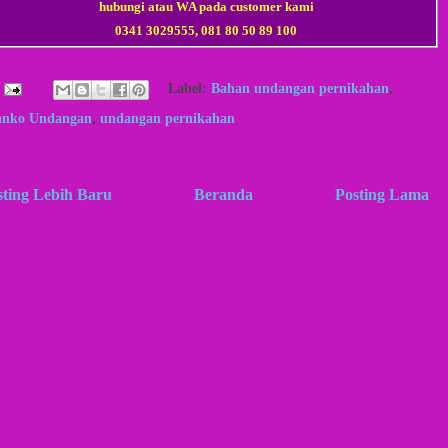
hubungi atau WA pada customer kami
0341 3029555, 081 80 50 89 100
Label:
Bahan undangan pernikahan
,
anko Undangan
,
undangan pernikahan
sting Lebih Baru
Beranda
Posting Lama