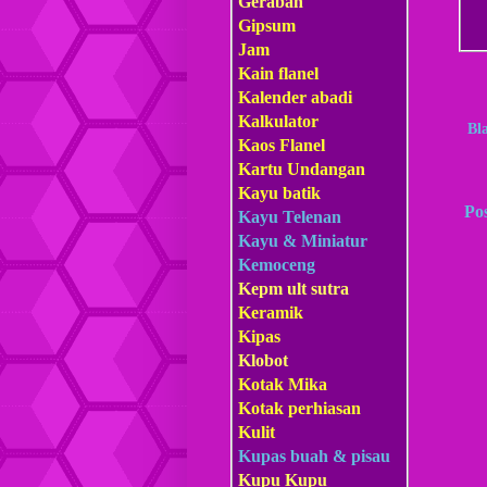
Gerabah
Gipsum
Jam
Kain flanel
Kalender abadi
Kalkulator
Bl
Kaos Flanel
Kartu Undangan
Kayu batik
Po
Kayu Telenan
Kayu & Miniatur
Kemoceng
Kepm
ult sutra
Keramik
Kipas
Klobot
Kotak Mika
Kotak perhiasan
Kulit
Kupas buah & pisau
Kupu Kupu