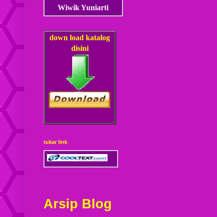
Wiwik Yuniarti
down load
katalog
disini
tukar link
Arsip Blog