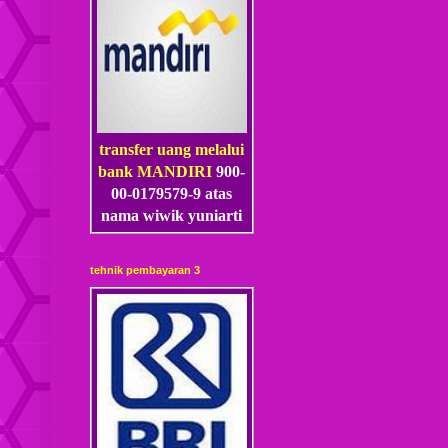
transfer uang melalui
bank MANDIRI
900-
00-0179579-9 atas
nama wiwik yuniarti
tehnik pembayaran 3