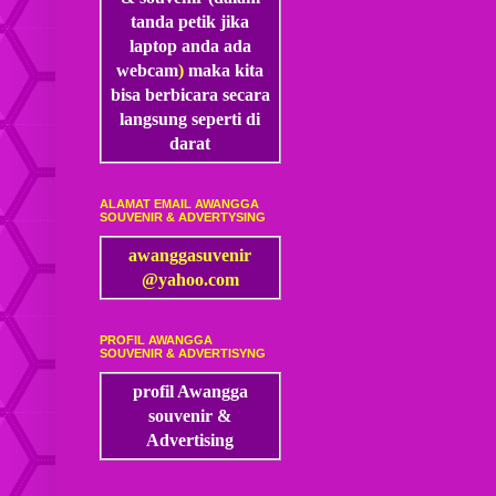
tanda petik jika
laptop anda ada
webcam
)
maka kita
bisa
berbicara secara
langsung seperti di
darat
ALAMAT EMAIL AWANGGA
SOUVENIR & ADVERTYSING
awanggasuvenir
@yahoo.com
PROFIL AWANGGA
SOUVENIR & ADVERTISYNG
profil Awangga
souvenir &
Advertising