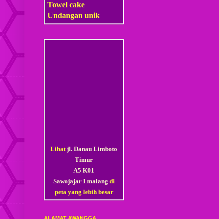
Towel cake
Undangan unik
Lihat
jl. Danau Limboto
Timur
A5 K01
Sawojajar I malang
di
peta yang lebih besar
ALAMAT AWANGGA