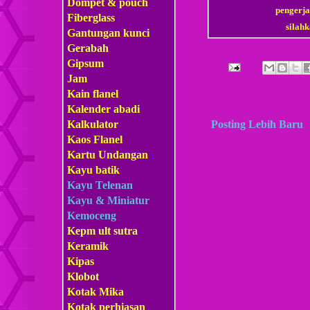
Dompet & pouch
pengerja
Fiberglass
sila
Gantungan kunci
Gerabah
Gipsum
Jam
Kain flanel
Kalender abadi
Posting Lebih Baru
Kalkulator
Kaos Flanel
Kartu Undangan
Kayu batik
Kayu Telenan
Kayu & Miniatur
Kemoceng
Kepm
ult sutra
Keramik
Kipas
Klobot
Kotak Mika
Kotak perhiasan