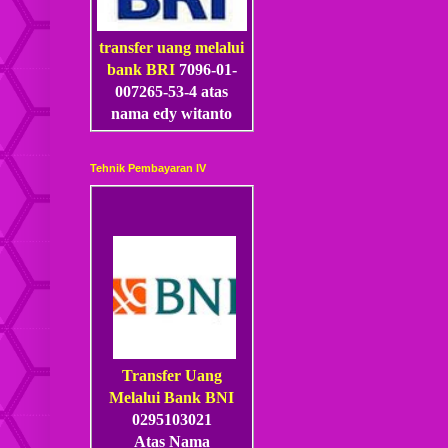
transfer uang melalui
bank BRI
7096-01-
007265-53
-4
atas
nama edy witanto
Tehnik Pembayaran IV
Transfer Uang
Melalui Bank BNI
0295103021
Atas Nama