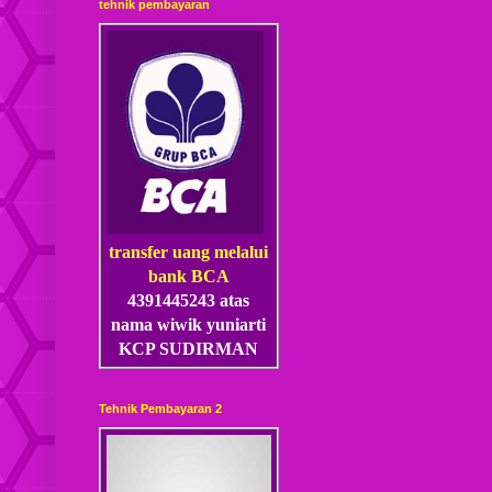
tehnik pembayaran
transfer uang melalui
bank BCA
4391445243 atas
nama wiwik yuniarti
KCP SUDIRMAN
Tehnik Pembayaran 2