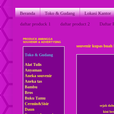
Beranda
Toko & Gudang
Lokasi Kantor
daftar produck 1
daftar product 2
Daftar 
PRODUCK AWANGGA
Jumat, 30 Maret 2018
SOUVENIR & ADVERTYSING
souvenir kupas buah 
Toko & Gudang
Alat Tulis
Anyaman
Aneka souvenir
Aneka tas
Bambu
Bros
Buku Tamu
Cermin&Sisir
sejak dah
Daun
kini be