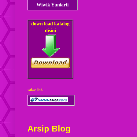
Wiwik Yuniarti
down load
katalog
disini
tukar link
Arsip Blog