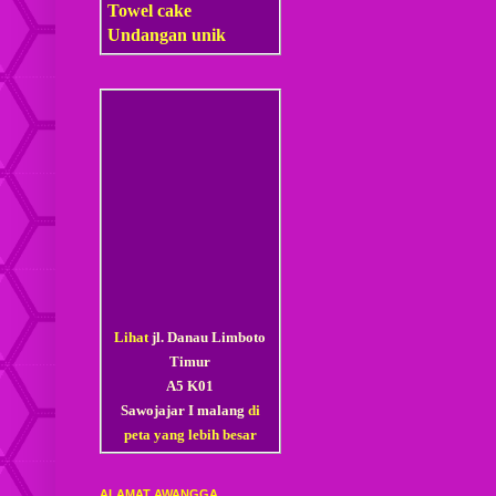
Towel cake
Undangan unik
Lihat
jl. Danau Limboto
Timur
A5 K01
Sawojajar I malang
di
peta yang lebih besar
ALAMAT AWANGGA