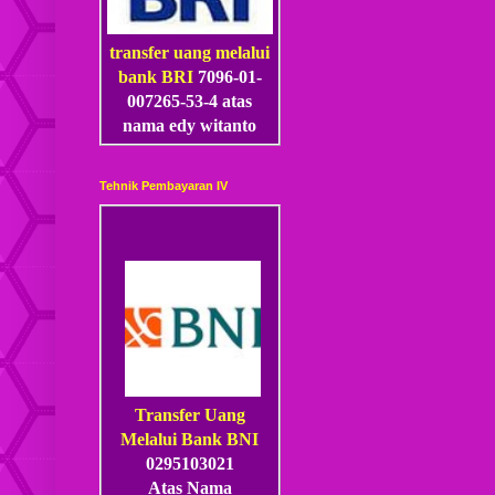
transfer uang melalui
bank BRI
7096-01-
007265-53
-4
atas
nama edy witanto
Tehnik Pembayaran IV
Transfer Uang
Melalui Bank BNI
0295103021
Atas Nama