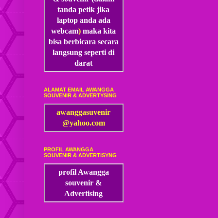
tanda petik jika
laptop anda ada
webcam
)
maka kita
bisa
berbicara secara
langsung seperti di
darat
ALAMAT EMAIL AWANGGA
SOUVENIR & ADVERTYSING
awanggasuvenir
@yahoo.com
PROFIL AWANGGA
SOUVENIR & ADVERTISYNG
profil Awangga
souvenir &
Advertising