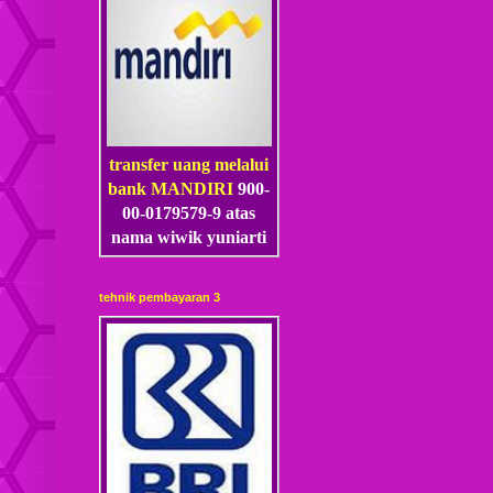
transfer uang melalui
bank MANDIRI
900-
00-0179579-9 atas
nama wiwik yuniarti
tehnik pembayaran 3