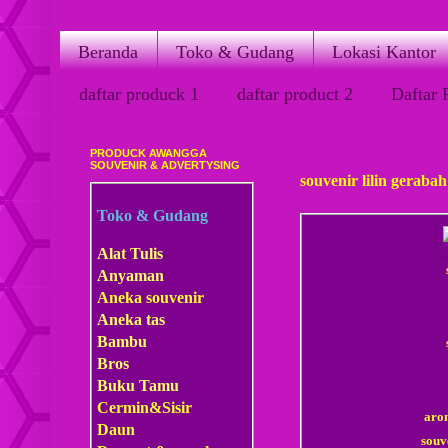
Beranda
Toko & Gudang
Lokasi Kantor
daftar produck 1
daftar product 2
Daftar 
PRODUCK AWANGGA
Kamis, 22 Maret 2018
SOUVENIR & ADVERTYSING
souvenir lilin geraba
Toko & Gudang
Alat Tulis
Anyaman
Aneka souvenir
Aneka tas
Bambu
Bros
Buku Tamu
Cermin&Sisir
arom
Daun
souv