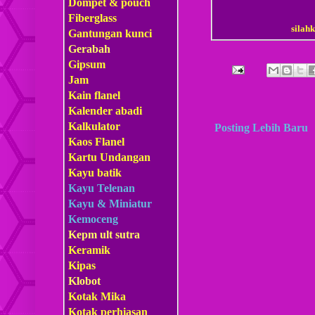
Dompet & pouch
Fiberglass
sila
Gantungan kunci
Gerabah
Gipsum
Jam
Kain flanel
Kalender abadi
Kalkulator
Posting Lebih Baru
Kaos Flanel
Kartu Undangan
Kayu batik
Kayu Telenan
Kayu & Miniatur
Kemoceng
Kepm
ult sutra
Keramik
Kipas
Klobot
Kotak Mika
Kotak perhiasan