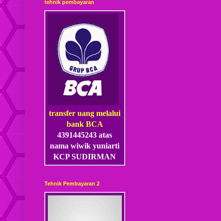
tehnik pembayaran
transfer uang melalui
bank BCA
4391445243 atas
nama wiwik yuniarti
KCP SUDIRMAN
Tehnik Pembayaran 2